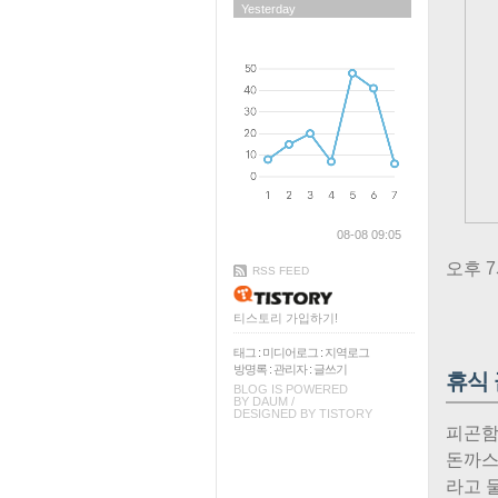
Yesterday
08-08 09:05
오후 
RSS FEED
티스토리 가입하기!
태그
:
미디어로그
:
지역로그
방명록
:
관리자
:
글쓰기
휴식 
BLOG IS POWERED
BY
DAUM
/
DESIGNED BY
TISTORY
피곤함
돈까스
라고 물