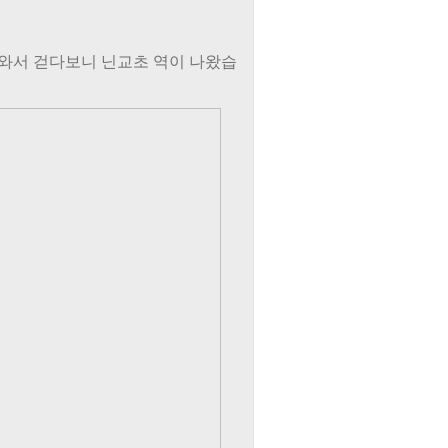
아와서 걷다보니 닌교초 역이 나왔습