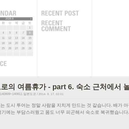
2026.8
화
수
목
금
토
1
4
5
6
7
8
11
12
13
14
15
18
19
20
21
22
25
26
27
28
29
로의 여름휴가 - part 6. 숙소 근처에서 
40809~140811 일본도쿄
/
2014. 8. 17. 02:01
는 도시 투어는 정말 사람을 지치게 만드는 것 같습니다. 배가 아
먹기에는 부담스러웠고 몸도 너무 피곤해서 숙소로 복귀했습니다