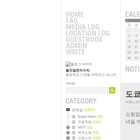
»
일
월
2
3
9
10
16
17
23
24
30
31
불친절한자수씨
올해목표 // 10월 어학연수 떠나자
~
자수씨
도쿄
여행노트/1
전체글
(1457)
쇼핑없
Brand New!
(28)
녁을 
주절주절
(213)
MOT
(11)
해외쇼핑
(49)
쇼핑노트
(150)