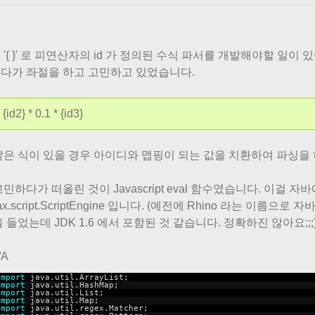
'{ }' 로 피연산자의 id 가 정의된 수식 파서를 개발해야할 일이 
다가 좌절을 하고 고민하고 있었습니다.
 {id2} * 0.1 * {id3}
같은 식이 있을 경우 아이디와 맵핑이 되는 값을 치환하여 파싱을 하
민하다가 떠올린 것이 Javascript eval 함수였습니다. 이걸 
vax.script.ScriptEngine 입니다. (예전에 Rhino 라는 이
 들었는데 JDK 1.6 에서 포함된 것 같습니다. 정확하진 않아요;;;
VA
import
java.util.ArrayList;
import
java.util.HashMap;
import
java.util.List;
import
java.util.Map;
import
java.util.regex.Matcher;