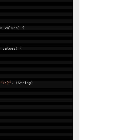
g> values) {
> values) {
+
"\\}"
, (String)