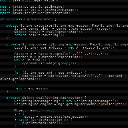
import
java.util.regex.Pattern;
import
javax.script.ScriptEngine;
import
javax.script.ScriptEngineManager;
import
javax.script.ScriptException;
public
class
ExprCalculator {
public
String calculate(String expression, Map<String, Strin
String convertExpr = convert(expression, values);
Object result = eval(convertExpr);
return
result.toString();
}
private
String convert(String expression, Map<String, String
List<String> operandList =
new
ArrayList<String>();
Pattern p = Pattern.compile(
"\\{([^\\}]+)\\}"
);
Matcher m = p.matcher(expression);
while
(m.find()) {
operandList.add(m.group(
1
));
}
for
(String operand : operandList) {
expression = expression.replaceAll(
"\\{"
+ operand 
values.get(operand));
}
return
expression;
}
private
Object eval(String expression) {
ScriptEngineManager mgr =
new
ScriptEngineManager();
ScriptEngine engine = mgr.getEngineByName(
"javascript"
);
Object result =
null
;
try
{
result = engine.eval(expression);
}
catch
(ScriptException e) {
e.printStackTrace();
}