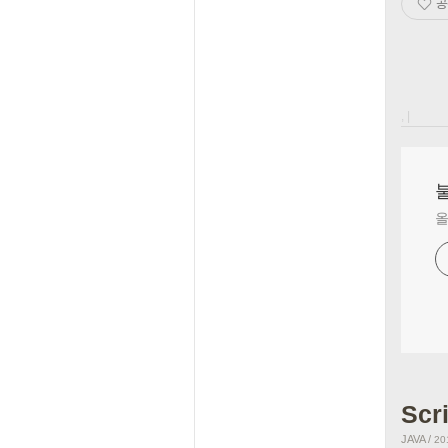
공
, |
올
Scr
JAVA
/
20