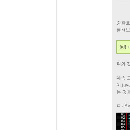
중괄호 
펼쳐보
{id} +
위와 
계속 고
이 ja
는 것을
ㅁ JA
01
02
03
04
05