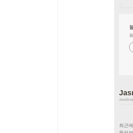
, |
올
Jas
JavaScrip
최근에
둘러보