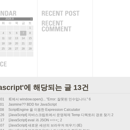
2026.8
화
수
목
금
토
1
4
5
6
7
8
11
12
13
14
15
18
19
20
21
22
25
26
27
28
29
vascript'에 해당되는 글 13건
.01
IE에서 window.open()... "Error: 잘못된 인수입니다."
6
.01
Jasmine?? BDD for JavaScript
.08
ScriptEngine 을 이용한 Expression Calculator
.26
[JavaScript] 자바스크립트에서 운영체제 Temp 디렉토리 경로 찾기
2
.17
[JavaScript] eval 과 JSON =ㅁ=;;
2
.07
[JavaScript] 새로운 세션의 브라우저 띄우기 (IE)