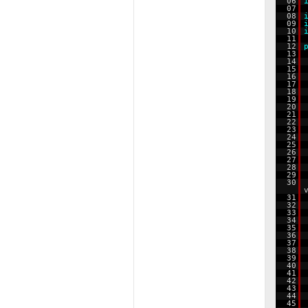
06
07
08
09
10
11
12
13
14
15
16
17
18
19
20
21
22
23
24
25
26
27
28
29
30
31
32
33
34
35
36
37
38
39
40
41
42
43
44
45