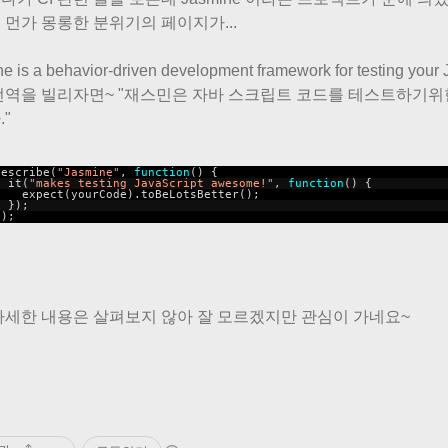
 먼가 몽롱한 분위기의 페이지가...
e is a behavior-driven development framework for testing your 
번역을 빌리자면~ "
재스민
은
자바 스크립트
코드
를
테스트하기위
"
describe(
"Jasmine"
,
function
() {
it(
"makes testing JavaScript awesome!"
,
function
() {
expect(yourCode).toBeLotsBetter();
});
});
자세한 내용은 살펴보지 않아 잘 모르겠지만 관심이 가네요~