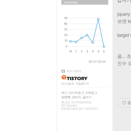
갑자기
Yesterday
jque
보면 t
targ
음..
08-07 00:04
인수 
RSS FEED
티스토리 가입하기!
태그
:
미디어로그
:
지역로그
방명록
:
관리자
:
글쓰기
BLOG IS POWERED
공
BY
DAUM
/
DESIGNED BY
TISTORY