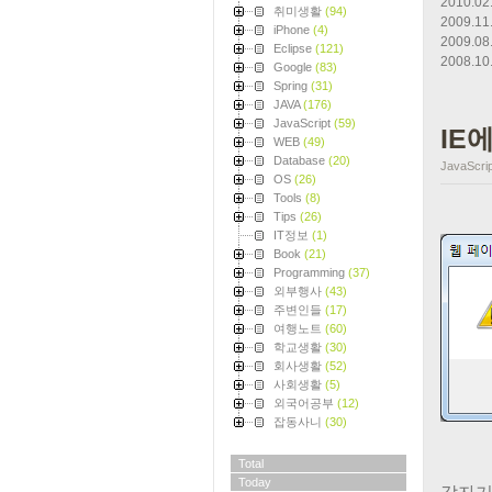
2010.02
취미생활
(94)
2009.11
iPhone
(4)
2009.08
Eclipse
(121)
2008.10
Google
(83)
Spring
(31)
JAVA
(176)
JavaScript
(59)
IE에
WEB
(49)
Database
(20)
JavaScrip
OS
(26)
Tools
(8)
Tips
(26)
IT정보
(1)
Book
(21)
Programming
(37)
외부행사
(43)
주변인들
(17)
여행노트
(60)
학교생활
(30)
회사생활
(52)
사회생활
(5)
외국어공부
(12)
잡동사니
(30)
Total
Today