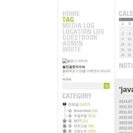
»
일
월
2
3
9
10
16
17
23
24
30
31
불친절한자수씨
올해목표 // 10월 어학연수 떠나자
~
자수씨
'ja
2014.07
전체글
(1457)
2011.03
Brand New!
(28)
2011.02
주절주절
(213)
2010.03
MOT
(11)
2010.03
해외쇼핑
(49)
2010.03
쇼핑노트
(150)