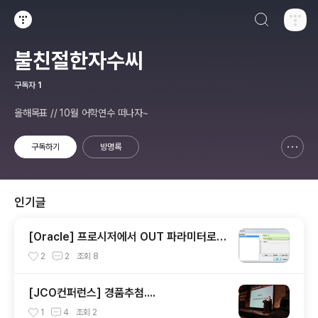
검색하기
티스토리
불친절한자수씨
구독자
1
올해목표 // 10월 어학연수 떠나자~
구독하기
방명록
신고하기 레이어
열기
인기글
[Oracle] 프로시저에서 OUT 파라미터로 S
YS_REFCURSOR 활용하기
2
2
조회
8
[JCO컨퍼런스] 경품추첨....
1
4
조회
2