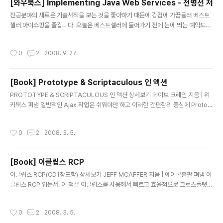
[와우북스] Implementing Java Web Services - 전병선 저
관심은 있는데 어떻게 시작해야 할지 모르는 사람들은 어셈블리 언어부터 시작하여,
글 내용
전공분야의 새로운 기술서적을 보는 것을 좋아하기 때문에 강컴에 가끔들러 베스트
다양한 분석 툴의 사용법과 Crackme, Unpackme를 실습해보며 쉽고, 재미있게
셀러 아이쇼핑을 즐깁니다. 오늘은 베스트셀러에 들어가기 전에 눈에 띄는 예약도서
학습할 수 있다. 초중급자의 경우에는..
를 보았더니 웹서비스와 관련된 책이 있었습니다. 회사에서 연초에 연구과제로 했었
던 자바 웹서비스이기에 확인을 해보았습니다. 음.. 역시 책은 직접 봐야지 알 것 같습
작성시간
0
2
2008. 9. 27.
니다. 하지만 현재 팀에서 사용하려는 ESB(Enterprise Service Bus) 에 관한 내
용도 있기에 한번 사서 보면 좋을 것 같습니다. PL 아저씨가 ServiceMix 에 치여서
죽을똥 말똥 하시는 상태라... 일단은 관련 지식을 가지고 있어야 할 것 같습니다. IT
[Book] Prototype & Scriptaculous 인 액션
분야 베스트셀러 저자이자, CBD와 SOA 전문가인 전병선씨가 쓴 이 책은 ‘Java 웹
글 내용
서비스 개발, 이젠 쉽..
PROTOTYPE & SCRIPTACULOUS 인 액션 상세보기 데이브 크레인 지음 | 위
키북스 펴냄 일반적인 Ajax 작업은 쉬워야만 하고 이러한 간편함의 중심에 Prototy
pe과 Scriptaculous가 있다. Prototype은 자바스크립트를 안전하고 일관성 있
는 방법으로 확장하는 헬퍼 메소드와 오브젝트들을 제공한다. 그리고 이러한 Protot
작성시간
0
2
2008. 3. 5.
ype의 기반 위에 개발된 Scriptaculous는 풍부한 UI 개발을 위해 미리 개발된 편
리한 위젯들을 제공한다. 실무에 적용할수 있는 다양한 예제와 함께 쉽게 강력한 UI
를 개발해 보자.. 회사 아저씨가 GWT 인 액션 감수하시면서 위키북스에서 받으신
[Book] 이클립스 RCP
책 원래 내 주특기는 자바 스크립트였는데.... 크윽... Yahoo-UI 와 ext-js 가 멋진 ..
글 내용
이클립스 RCP(CD1장포함) 상세보기 JEFF MCAFFER 지음 | 에이콘출판 펴냄 이
클립스 RCP 입문서. 이 책은 이클립스를 사용해서 빠르고 효율적으로 크로스플랫폼
데스크탑 애플리케이션을 개발하는 방법을 설명한다. 데스크탑 애플리케이션 개발
플랫폼으로서 이클립스의 강력함과 완성된 RCP 애플리케이션을 실제로 개발하는
작성시간
0
2
2008. 3. 5.
과정을 단계별로 살펴본다. 또한 동적으로 확장가능한 조립식 시스템을 개발하는 방