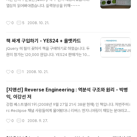
열심히 읽어봐야겠습니다. 실력향상을 위해~~~~
작성시간
0
5
2008. 10. 21.
책 싸게 구입하기 - YES24 + 올앳카드
글 내용
jQuery 에 필이 꽂혀서 책을 구매하기로 하였습니다. 두
권의 정가는 \20,000 원입니다. YES24 판매가는 10%
할인되어 \18,000 원입니다. 책 구매를 위해서 제가 주로
사용하는 YES24올앳카드 입니다. 혜택은 다음과 같습니
작성시간
0
1
2008. 10. 21.
다. - 3만원 이상 결제시 2,000 원의 도서머니백 - YES2
4에서 결제시 1% 추가머니백 - 5만원 이상 결제시 YES포
인트 2,000원 머니백쇼핑에서 YES24의 기본머니백은
[지앤선] Reverse Engineering : 역분석 구조와 원리 - 박병
3%, 보너스포인트는 1% 입니다. 머니백 쇼핑으로 들어갑
익, 이강선 저
니다. 머니백 쇼핑으로 구매 완료... 승인번호에 8이 있어서
글 내용
1% 머니백이 되었습니다. YES24 기본 머니백을 통해
강컴 베스트셀러 1위 (2008년 9월 27일 21시 38분 현재) 인 책입니다. 저번주에 i
3%가 머니백 되었습니다. YES24올앳카드를 통해서 3만
rc #eclipse 채널 사람들에게 물어봤더니 리버스 엔지니어링이 재밌는 분야라고들
원 이상 구매했기 때문에 2,000원 머니백을 받습..
합니다. 누클옹도 이쪽에 관심이 많은듯 하고 찰스도.. 마찬가지로... 사실 저런 분야
작성시간
0
0
2008. 9. 27.
에는 좀 약한면이 있는데 한번 관심을 가져볼까 합니다 ㅋㅋㅋ 모두가 기다리던 바로
그 책, 리버스엔지니어링을 위한 지침서!!! 처음부터 모든 것을 알아야 한다는 생각보
다는 기본부터 차근차근 공부한다는 생각으로 공부해야 한다. 리버스엔지니어링에