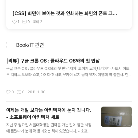
[CSS] 화면에 보이는 것과 인쇄하는 화면의 폰트 크기
가 다를 경우...
1
0
조회
2
Book/IT 관련
분류 전체보기
주요 글 목록
[리뷰] 구글 크롬 OS : 클라우드 OS와의 첫 만남
글 내용
구글 크롬 OS : 클라우드 OS와의 첫 만남 저자: 코이케 료지,나카지마 사토시,이토
우 치히로,오오타 쇼고,마에다 히사코,무카이 료지 공저 역자: 이영희 역 출판사: 한빛
미디어 출판일: 2010년 12월 정가: 24,000원 YES24 리뷰어 이벤트에 당첨되어
받은 두 번째 서적... 『구글 크롬 OS : 클라우드 OS와의 첫 만남』에 대한 리뷰를 지
작성시간
0
0
2011. 1. 30.
금부터 시작합니다. 저는 구글에 대해 상당히 충성도가 높은 개발자 중에 한명입니
다. 구글의 개발 플랫폼인 GWT 로 개발을 한지 6년이 지났으며, 구글 기어스와 같
은 다양한 구글 코드의 기술들을 업무와 접목시켜 사용하였습니다. 그 외로 구글 Do
이제는 개발 보다는 아키텍처에 눈이 갑니다.
cs, 구글 캘린더, 구글 Wave, Gmail 과 같은 웹 앱의 사용 빈도수도 상당히 높은 편
- 소프트웨어 아키텍처 세트
이였습니다. 때마침..
글 내용
지난 주 월요일 서울대학병원 견학을 가는 길에 잠깐 서점
에 들렸다가 눈에 확 들어오는 책이 있었습니다. - 소프트
웨어 아키텍처 이론과 실체 - 소프트웨어 아키텍처 문서화