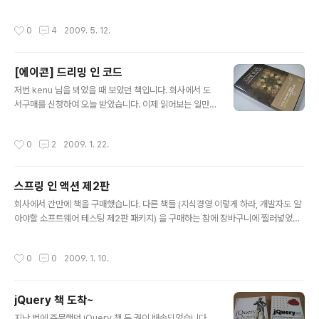
올랐으나 실제로 사용하기에는 약간 두려움 반 귀찮음 반
내에 스크럼을 도입한 것이었습니다. 사실 처음에는 스크럼에 대해서 정확히 알지 못
이 있었기에 잠시 미뤄두고 있었습니다. 그렇게 시간이 흘
하였고 그냥 화이트 보드에 포스트잇을 붙여서 작업을 관리하는 정도로만 이용을 하
작성시간
0
4
2009. 5. 12.
러 평소 이클립스..
였습니다. 게다가 팀에서는 하나의 프로젝트이지만 구조가 완전히 갈린(GWT and
FLEX) 상태여서 스크럼이 재대로 효과를 발휘할 수 없는 상황이였습니다. (나름 우
리팀만의 스크럼으로 발전시키려는 노력도 있었습니다만...) 이렇게 해서 알게된 스
[에이콘] 드리밍 인 코드
크럼은 SDS 세미나에서 황책임님을 통해서 이론에 가까운 스크럼을 들을 수 있었습
글 내용
니다. 스크럼을 좀 더 알아볼까 두리번 거리는데 어떤 한 책이 눈..
저번 kenu 님을 뵈었을 때 보았던 책입니다. 회사에서 도
서구매를 신청하여 오늘 받았습니다. 이제 읽어보는 일만
남았네요~~
작성시간
0
2
2009. 1. 22.
스프링 인 액션 제2판
글 내용
회사에서 간만에 책을 구매했습니다. 다른 책들 (지식경영 이렇게 하라, 개발자도 알
아야할 소프트웨어 테스팅 제2판 패키지) 을 구매하는 참에 장바구니에 찔러넣었습
니다. 사실 국내에 스프링 관련서적이 몇 권되지 않습니다. 저도 스프링을 접한건 국
내 서적에 의해서지만 실제로 도움을 받는 건 스프링에서 제공하는 문서에 의존하는
작성시간
0
0
2009. 1. 10.
경우가 많습니다. (실제로 개념을 잡게 도움을 받은건 자바지기님의 위키이기도 하지
만...) 위의 책이 최신버전이 아닌 2.0 에 대해서 쓰여졌지만 충분히 도움이 많이 될
거라 생각됩니다. (2.0 에서 2.5 로 넘어가는 건 어노테이션만 잘 이해한다면 문제될
jQuery 책 도착~
것이 없을거라 생각되기 때문에...) 일단 책이 좀 두꺼워서 출퇴근 시간에 가지고 다
글 내용
니면서 보기에는 힘이 들 것 같습니다. 회사에서..
지난 번에 주문했던 jQuery 책 두 권이 배송되었습니다.