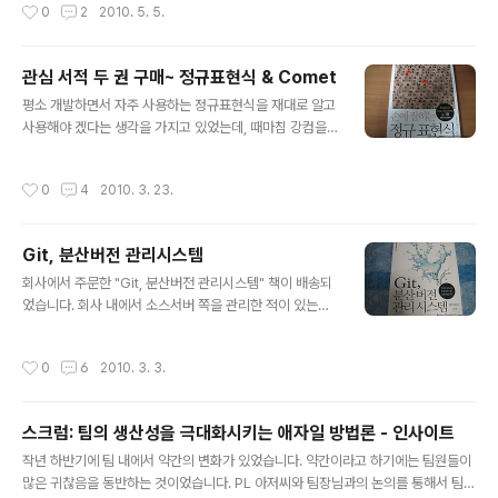
작성시간
0
2
2010. 5. 5.
- 소프트웨어 아키텍처 평가 개발만 잘 한다고 전부가 아니
라는 것을 요즘들어 깨닫고 있는 시기라 이런 책들이 많은
깨우침을 줄 수 있을 거라 굳게 믿으며 회사에 구매신청 결
관심 서적 두 권 구매~ 정규표현식 & Comet
재를 기안했습니다. 최종 승인이 나자마자 바로 구매 신청
글 내용
평소 개발하면서 자주 사용하는 정규표현식을 재대로 알고
을 하였습니다. 세 권이 한 세트입니다. 제가 좋아라하는 에
사용해야 겠다는 생각을 가지고 있었는데, 때마침 강컴을
이콘 출판사입니다. 세권에 108,000 원 입니다. 가격은
뒤적거리다가 발견했습니다. 손에 잡히는 정규 표현식 원
한 번에 사기에는 좀 쎈 편이지만... 이 책들을 통해 얻는 것
서의 제목은 "Reqular Expressions in 10 minutes"
들은 그 이상이라 생각됩니다. 천천히 읽어가면서 얻는 정
작성시간
0
4
2010. 3. 23.
입니다. 실제로 10분만에는 다 읽지 못합니다. -ㅁ-;;; 다른
보들을 블로그에 차곡차곡 정리해야겠습니다.
책 한권은 'Comet" 관련 서적입니다. Comet과 리버스
Ajax 주 개발 업무가 자바스크립트 쪽으로 평소 자바스크
Git, 분산버전 관리시스템
립트에 관심이 많아서 2~3년 전부터 Comet 으로 웹 메
글 내용
신저를 만들어 보려는 생각만 가지고 있다가 책을 통해 간
회사에서 주문한 "Git, 분산버전 관리시스템" 책이 배송되
단하게 머릿속을 정리하고자 구매하게 되었습니다. 최근에
었습니다. 회사 내에서 소스서버 쪽을 관리한 적이 있는데
구매를 한 인사이트 삼총사 입니다. 정규표현식과 Git 은
다가 평소 Git 에 관심이 조금 있는 상태에서 까꿍님 블로
다 읽었고... Comet 만 읽으면 될 것 같네요~
그에 놀러갔다가 새로 번역하신 책이 있어서 바로 구매하
작성시간
0
6
2010. 3. 3.
게 되었습니다. 까꿍님이 번역하신 책 두 권 다 모으고 있다
는~~ === 서 평 === 회사에서 초기에 소스 서버를 구축
하였고, 현재는 SVN 를 사용하는 팀원들의 문제점 (커밋
스크럼: 팀의 생산성을 극대화시키는 애자일 방법론 - 인사이트
실수 등과 같은...) 을 어떻하면 해소 할 수 있을까라고 생각
글 내용
하고 있었습니다. 그러다가 작년에 WoC 행사에서 처음 듣
작년 하반기에 팀 내에서 약간의 변화가 있었습니다. 약간이라고 하기에는 팀원들이
게 된 Git 가 분산 버전 관리 시스템이라는 것은 불연듯 떠
많은 귀찮음을 동반하는 것이었습니다. PL 아저씨와 팀장님과의 논의를 통해서 팀