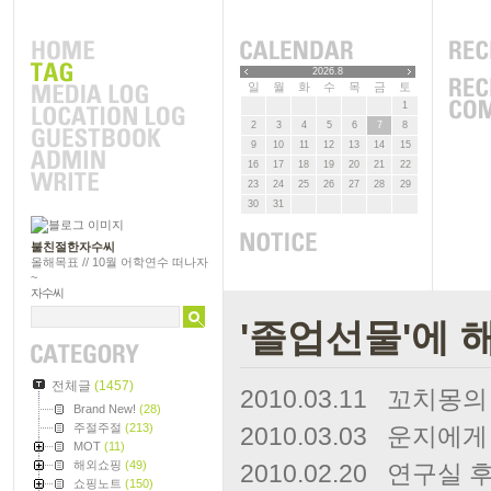
2026.8
일
월
화
수
목
금
토
1
2
3
4
5
6
7
8
9
10
11
12
13
14
15
16
17
18
19
20
21
22
23
24
25
26
27
28
29
30
31
불친절한자수씨
올해목표 // 10월 어학연수 떠나자
~
자수씨
'졸업선물'에 
전체글
(1457)
2010.03.11
꼬치몽의 
Brand New!
(28)
주절주절
(213)
2010.03.03
운지에게 
MOT
(11)
해외쇼핑
(49)
2010.02.20
연구실 후
쇼핑노트
(150)