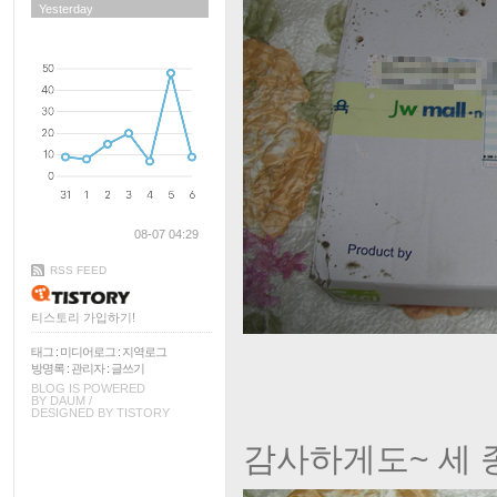
Yesterday
08-07 04:29
RSS FEED
티스토리 가입하기!
태그
:
미디어로그
:
지역로그
방명록
:
관리자
:
글쓰기
BLOG IS POWERED
BY
DAUM
/
DESIGNED BY
TISTORY
감사하게도~ 세