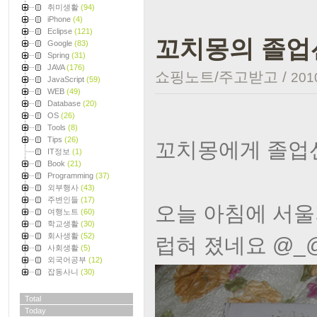
취미생활
(94)
iPhone
(4)
Eclipse
(121)
꼬치몽의 졸업선
Google
(83)
Spring
(31)
JAVA
(176)
쇼핑노트/주고받고
/
2010
JavaScript
(59)
WEB
(49)
Database
(20)
OS
(26)
Tools
(8)
Tips
(26)
꼬치몽에게 졸업
IT정보
(1)
Book
(21)
Programming
(37)
외부행사
(43)
주변인들
(17)
오늘 아침에 서울
여행노트
(60)
학교생활
(30)
회사생활
(52)
럽혀 졌네요 @_
사회생활
(5)
외국어공부
(12)
잡동사니
(30)
Total
Today