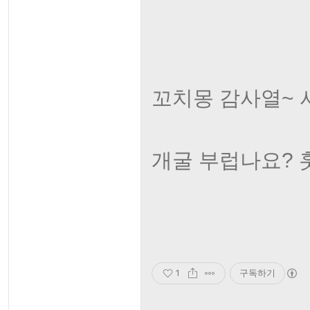
꼬치몽 감사열~ 
개굴 부럽나요? 
1
구독하기