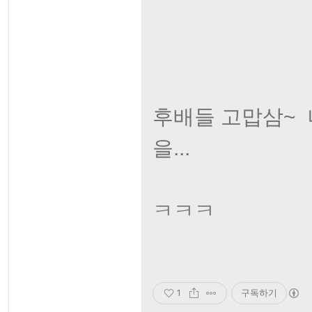
후배들 고맙삼~ 
을...
ㅋㅋㅋ
1
구독하기