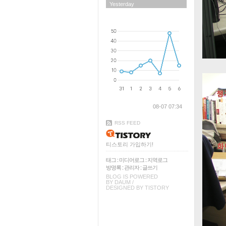
Yesterday
08-07 07:34
RSS FEED
티스토리 가입하기!
태그
:
미디어로그
:
지역로그
방명록
:
관리자
:
글쓰기
BLOG IS POWERED
BY
DAUM
/
DESIGNED BY
TISTORY