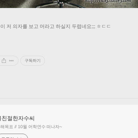
이 저 의자를 보고 머라고 하실지 두렵네요;;; ㅎㄷㄷ
구독하기
불친절한자수씨
해목표 // 10월 어학연수 떠나자~