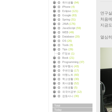
취미생활
(94)
iPhone
(4)
Eclipse
(121)
연구실
Google
(83)
처음에
Spring
(31)
JAVA
(176)
지금도
JavaScript
(59)
WEB
(49)
Database
(20)
열심히
OS
(26)
Tools
(8)
Tips
(26)
IT정보
(1)
Book
(21)
Programming
(37)
외부행사
(43)
주변인들
(17)
여행노트
(60)
학교생활
(30)
회사생활
(52)
사회생활
(5)
외국어공부
(12)
잡동사니
(30)
Total
Today