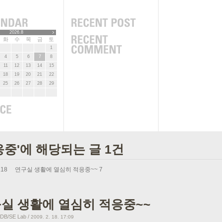
2026.8
화
수
목
금
토
1
4
5
6
7
8
11
12
13
14
15
18
19
20
21
22
25
26
27
28
29
응중'에 해당되는 글 1건
.18
연구실 생활에 열심히 적응중~~
7
실 생활에 열심히 적응중~~
B/SE Lab
/
2009. 2. 18. 17:09