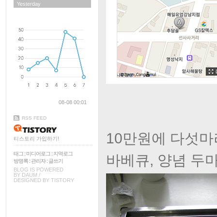
Yesterday
08-08 00:01
RSS FEED
10만원에 다섯마
티스토리 가입하기!
태그
:
미디어로그
:
지역로그
바베큐, 양념 두
방명록
:
관리자
:
글쓰기
BLOG IS POWERED
BY
DAUM
/
DESIGNED BY
TISTORY