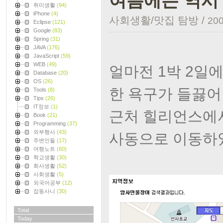
여름에는 역시 
취미생활
(94)
iPhone
(4)
사회생활/맛집 탐방
/
200
Eclipse
(121)
Google
(83)
Spring
(31)
JAVA
(176)
JavaScript
(59)
WEB
(49)
얼마전 1박 2일
Database
(20)
OS
(26)
한 욕구가 들끓어
Tools
(8)
Tips
(26)
IT정보
(1)
근처 힐리언스에서
Book
(21)
Programming
(37)
외부행사
(43)
사동으로 이동하
주변인들
(17)
여행노트
(60)
학교생활
(30)
회사생활
(52)
사회생활
(5)
외국어공부
(12)
잡동사니
(30)
Total
Today