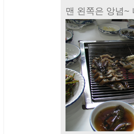
맨 왼쪽은 앙념~