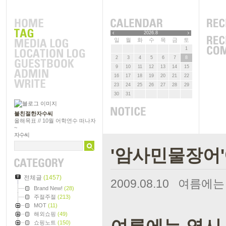
2026.8
일
월
화
수
목
금
토
1
2
3
4
5
6
7
8
9
10
11
12
13
14
15
16
17
18
19
20
21
22
23
24
25
26
27
28
29
30
31
불친절한자수씨
올해목표 // 10월 어학연수 떠나자
~
자수씨
'암사민물장어'
전체글
(1457)
2009.08.10
여름에는 
Brand New!
(28)
주절주절
(213)
MOT
(11)
해외쇼핑
(49)
쇼핑노트
(150)