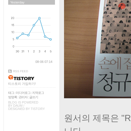
Yesterday
08-06 07:14
RSS FEED
티스토리 가입하기!
태그
:
미디어로그
:
지역로그
방명록
:
관리자
:
글쓰기
BLOG IS POWERED
BY
DAUM
/
DESIGNED BY
TISTORY
원서의 제목은 "Requl