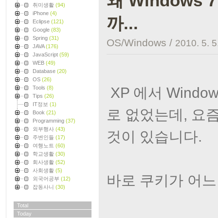
왜 Windows
취미생활
(94)
iPhone
(4)
까...
Eclipse
(121)
Google
(83)
Spring
(31)
OS/Windows
/
2010. 5. 5
JAVA
(176)
JavaScript
(59)
WEB
(49)
Database
(20)
OS
(26)
XP 에서 Wind
Tools
(8)
Tips
(26)
IT정보
(1)
로 없었는데, 요
Book
(21)
Programming
(37)
외부행사
(43)
것이 있습니다.
주변인들
(17)
여행노트
(60)
학교생활
(30)
회사생활
(52)
사회생활
(5)
바로 쿠키가 어느
외국어공부
(12)
잡동사니
(30)
Total
Today