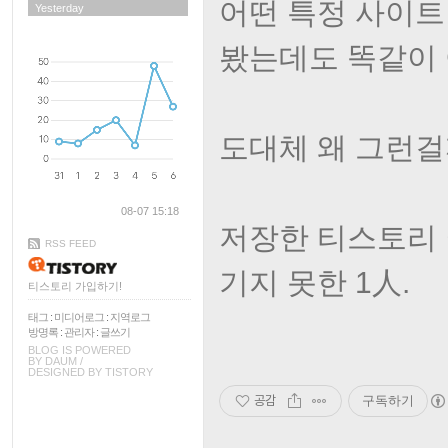
어떤 특정 사이트
Yesterday
봤는데도 똑같이 
도대체 왜 그런걸까
08-07 15:18
저장한 티스토리 
RSS FEED
기지 못한 1人.
티스토리 가입하기!
태그
:
미디어로그
:
지역로그
방명록
:
관리자
:
글쓰기
BLOG IS POWERED
BY
DAUM
/
DESIGNED BY
TISTORY
공감
구독하기