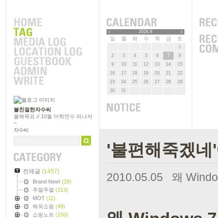
2026.8
일
월
화
수
목
금
토
1
2
3
4
5
6
7
8
9
10
11
12
13
14
15
16
17
18
19
20
21
22
23
24
25
26
27
28
29
30
31
불친절한자수씨
올해목표 // 10월 어학연수 떠나자
~
자수씨
'불편해죽겠네'
전체글
(1457)
2010.05.05
왜 Wind
Brand New!
(28)
주절주절
(213)
MOT
(11)
해외쇼핑
(49)
쇼핑노트
(150)