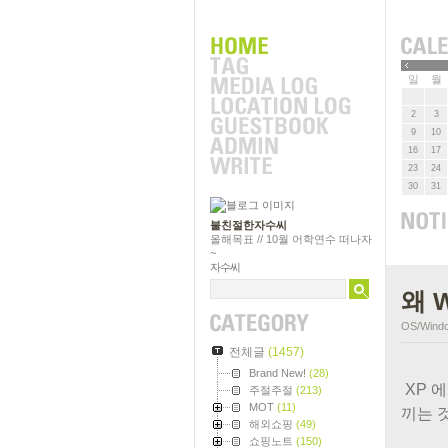
»
일
월
2
3
9
10
16
17
23
24
30
31
불친절한자수씨
올해목표 // 10월 어학연수 떠나자
~
자수씨
왜 
OS/Wind
전체글
(1457)
Brand New!
(28)
XP 
주절주절
(213)
MOT
(11)
끼는 
해외쇼핑
(49)
쇼핑노트
(150)