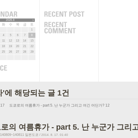
2026.8
화
수
목
금
토
1
4
5
6
7
8
11
12
13
14
15
18
19
20
21
22
25
26
27
28
29
자'에 해당되는 글 1건
.17
도쿄로의 여름휴가 - part 5. 난 누군가 그리고 여긴 어딘가?
12
로의 여름휴가 - part 5. 난 누군가 그리
40809~140811 일본도쿄
/
2014. 8. 17. 01:40