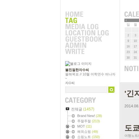
»
일
월
2
3
9
10
16
17
23
24
30
31
불친절한자수씨
올해목표 // 10월 어학연수 떠나자
~
자수씨
'긴
2014.08
전체글
(1457)
Brand New!
(28)
주절주절
(213)
도쿄
MOT
(11)
해외쇼핑
(49)
여행노트/1
쇼핑노트
(150)