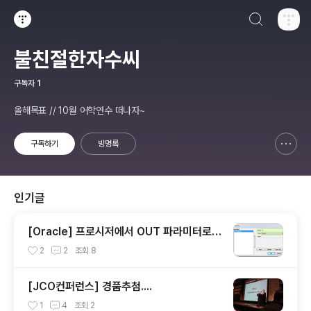
검색하기
티스토리
불친절한자수씨
구독자
1
올해목표 // 10월 어학연수 떠나자~
구독하기
방명록
신고하기 레이어
열기
인기글
[Oracle] 프로시저에서 OUT 파라미터로 S
YS_REFCURSOR 활용하기
2
2
조회
8
[JCO컨퍼런스] 경품추첨....
1
4
조회
2