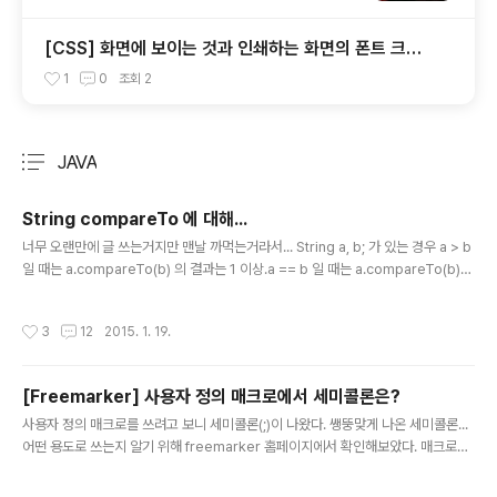
[CSS] 화면에 보이는 것과 인쇄하는 화면의 폰트 크기
가 다를 경우...
1
0
조회
2
JAVA
분류 전체보기
주요 글 목록
String compareTo 에 대해...
글 내용
너무 오랜만에 글 쓰는거지만 맨날 까먹는거라서... String a, b; 가 있는 경우 a > b
일 때는 a.compareTo(b) 의 결과는 1 이상.a == b 일 때는 a.compareTo(b)
의 결과는 0.a
작성시간
3
12
2015. 1. 19.
[Freemarker] 사용자 정의 매크로에서 세미콜론은?
글 내용
사용자 정의 매크로를 쓰려고 보니 세미콜론(;)이 나왔다. 쌩뚱맞게 나온 세미콜론...
어떤 용도로 쓰는지 알기 위해 freemarker 홈페이지에서 확인해보았다. 매크로를
사용할 때 파라미터 뒤에 세미콜론을 붙이고 변수나 상수를 콤마(,) 구분자로 설정하
면, 매크로 내의 의 파라미터로 사용할 수 있다. ${x} Anything. ${c}. ${halfc} La