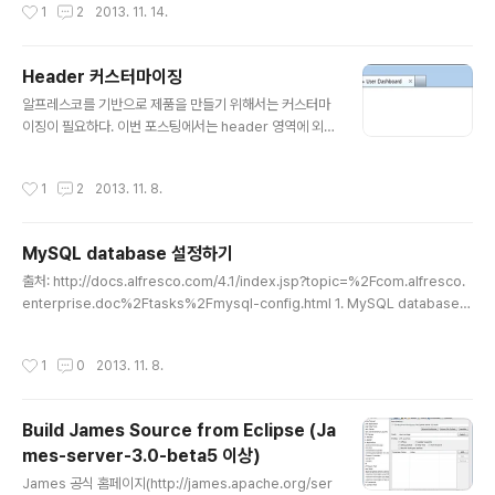
작성시간
1
2
2013. 11. 14.
guration: org.alfresco.maven.plugin:alfresco-m
aven-plugin:1.0.2:set-version (execution: defaul
t-set-version, phase: initialize) 컴파일에는 문제가
Header 커스터마이징
생기지 않지만 빨간 엑스박스가 자꾸 눈에 걸립니다... m2
글 내용
알프레스코를 기반으로 제품을 만들기 위해서는 커스터마
e 위키에서는 다음과 같은 방법을 제안합니다. 읽어보시고
이징이 필요하다. 이번 포스팅에서는 header 영역에 외부
더 좋은 방안이 있으시면,,, 공유 좀,,,(http://wiki.eclips
링크를 연결시키는 방법을 연구해보았다. 기본적인 알프레
e.org/M2E_plugin_execution_not_covered) 하
스코 헤더는 아래와 같다. 아래 부분에 Naver 링크를 추가
지..
작성시간
1
2
2013. 11. 8.
할 것이다. share-config-custom.xml 수정 (링크 추
가)1. share-config.xml 에서 header 설정을 확인한
다."/classes/alfresco/share-config.xml" 파일을 오
MySQL database 설정하기
픈한다. 예를 들어 톰캣이라면 "/webapps/share/WEB
글 내용
-INF/classes/alfresco/share-config.xml" 파일을
출처: http://docs.alfresco.com/4.1/index.jsp?topic=%2Fcom.alfresco.
연다. false false {userdashboardpage} Alfresco.
enterprise.doc%2Ftasks%2Fmysql-config.html 1. MySQL database c
module.Sites /people-fin..
onnector 설치MySQL database connector 는 MySQL 을 사용하는 Alfres
co 설치 시에 필요합니다. database connector 는 MySQL database 가 Alfr
작성시간
1
0
2013. 11. 8.
esco 서버와 talk 하는 것을 허용합니다.(-ㅁ-,,,)a. MySQL download site (htt
p://dev.mysql.com/) 에서 mysql-connector-java-5.x.x-bin.jar 를 다운받
습니다.b. Tomcat 라이브러리 디렉토리 (/lib) ..
Build James Source from Eclipse (Ja
mes-server-3.0-beta5 이상)
글 내용
James 공식 홈페이지(http://james.apache.org/ser