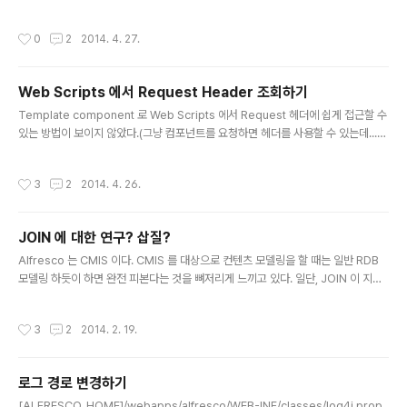
알아보았다. 이번 글에서는 User-Agent 를 조사하여 모바일 기기인지를 체크하는
방법을 설명한다. var GlobalScriptHelper = (function() { /** * 리퀘스트 헤더
작성시간
0
2
2014. 4. 27.
*/ var _p_requestHeaders = null; /** * 리퀘스트 헤더를 반환한다. */ functi
on _f_gatheringRequestHeaders() { var _requestObject = Request.g
et('surfViewHttpServletRequest').getWrappedO..
Web Scripts 에서 Request Header 조회하기
글 내용
Template component 로 Web Scripts 에서 Request 헤더에 쉽게 접근할 수
있는 방법이 보이지 않았다.(그냥 컴포넌트를 요청하면 헤더를 사용할 수 있는데...)
그리하여 요리조리 테스트해보면서 아래와 같은 헬퍼클래스를 만들었다. var Glob
alScriptHelper = (function() { /** * 리퀘스트 헤더 */ var _p_requestHea
작성시간
3
2
2014. 4. 26.
ders = null; /** * 리퀘스트 헤더를 반환한다. */ function _f_gatheringReque
stHeaders() { var _requestObject = Request.get('surfViewHttpServle
tRequest').getWrappedObject(); var _headerNames = _re..
JOIN 에 대한 연구? 삽질?
글 내용
Alfresco 는 CMIS 이다. CMIS 를 대상으로 컨텐츠 모델링을 할 때는 일반 RDB
모델링 하듯이 하면 완전 피본다는 것을 뼈저리게 느끼고 있다. 일단, JOIN 이 지원
되지 않는다는 것은 타격이 크다. SOLR 은 4.0 이상 부터 JOIN 을 지원하는데, Alf
resco 4.0 에서는 SOLR 1.4 버전을 사용한다. CMIS Query 에서 JOIN 을 제공
작성시간
3
2
2014. 2. 19.
해주는 예제를 확인하여 테스트를 해보았으나 커스텀 타입의 데이터 모델은 "Adva
nced join is not supported" 익셉션만 뱉을 뿐이다... 검색을 하다가 찾은 내용
인데, 안습... The bottom-line is that Alfresco isn't relational. You can se
로그 경로 변경하기
t up association..
글 내용
[ALFRESCO_HOME]/webapps/alfresco/WEB-INF/classes/log4j.prop