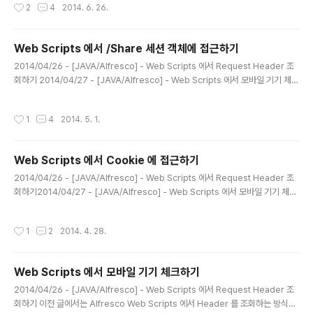
작성시간
2
4
2014. 6. 26.
st! 이렇게 쓰는 용도는 매크로 본문부가 반복이 되는 경우 해당 본문부에 파라미터
를 매크로를 정의할 때 넘겨주게 설정할 때 사용하게 된다. (음;;;) 일단 이해했으니...
정리가 되면 고쳐야겠다. 참고자료: http://freemarker.org/docs/dgui_misc_
Web Scripts 에서 /Share 세션 객체에 접근하기
userdefdir.html
글 내용
2014/04/26 - [JAVA/Alfresco] - Web Scripts 에서 Request Header 조
회하기 2014/04/27 - [JAVA/Alfresco] - Web Scripts 에서 모바일 기기 체크
하기 2014/04/28 - [JAVA/Alfresco] - Web Scripts 에서 Cookie 에 접근하
기 이번에는 세션에 접근할 수 있도록 기능을 추가하고 내부 개선작업을 진행했다. v
작성시간
1
4
2014. 5. 1.
ar GlobalScriptHelper = (function() { /** * 리퀘스트 헤더 */ var _p_requ
estHeaders = null; /** * 리퀘스트 객체를 반환한다. */ function _f_gatherin
gRequest() { var _requestObject = Request..
Web Scripts 에서 Cookie 에 접근하기
글 내용
2014/04/26 - [JAVA/Alfresco] - Web Scripts 에서 Request Header 조
회하기2014/04/27 - [JAVA/Alfresco] - Web Scripts 에서 모바일 기기 체크
하기 지난 포스팅에서 정리했던 Web Scripts 스크립트 헬퍼 부분에 쿠키에 접근하
는 로직을 추가하였다. var GlobalScriptHelper = (function() { /** * 리퀘스트
작성시간
1
2
2014. 4. 28.
헤더 */ var _p_requestHeaders = null; /** * 리퀘스트 헤더를 반환한다. */ f
unction _f_gatheringRequestHeaders() { var _requestObject = Requ
est.get('surfViewHttpServletRequest').getW..
Web Scripts 에서 모바일 기기 체크하기
글 내용
2014/04/26 - [JAVA/Alfresco] - Web Scripts 에서 Request Header 조
회하기 이전 글에서는 Alfresco Web Scripts 에서 Header 를 조회하는 방식을