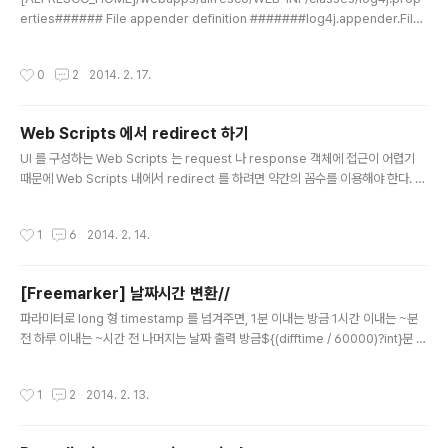
erties###### File appender definition #######log4j.appender.File
=org.apache.log4j.DailyRollingFileAppenderlog4j.appender.File.File
=alfresco.loglog4j.appender.File.Append=truelog4j.appender.File.D
작성시간
0
2
2014. 2. 17.
atePattern='.'yyyy-MM-ddlog4j.appender.File.layout=org.apache.log
4j.PatternLayoutlog4j.appender.File.layout.ConversionPattern=%d{A
BSOLUTE} %-5p ..
Web Scripts 에서 redirect 하기
글 내용
UI 를 구성하는 Web Scripts 는 request 나 response 객체에 접근이 어렵기
때문에 Web Scripts 내에서 redirect 를 하려면 약간의 꼼수를 이용해야 한다. R
esponse Status 를 이용하는 꼼수인데, Response Status 로 핸들링하는 예제
는 아래 더보기를 통해 확인할 수 있다. 출처: http://wiki.alfresco.com/wiki/We
작성시간
1
6
2014. 2. 14.
b_Scripts Response Status Web Scripts use HTTP response status c
odes to:inform a client of an error situation (for example, item not fou
nd)inform a client of an occurrence of an..
[Freemarker] 날짜시간 변환//
글 내용
파라미터로 long 형 timestamp 를 넘겨주면, 1분 이내는 방금 1시간 이내는 ~분
전 하루 이내는 ~시간 전 나머지는 날짜 출력 방금${(difftime / 60000)?int}분 전
${(difftime / 3600000)?int}시간 전어제 ${paramdatetime.string("HH:m
m")}${paramdateStr} =ㅁ= //
작성시간
1
2
2014. 2. 13.