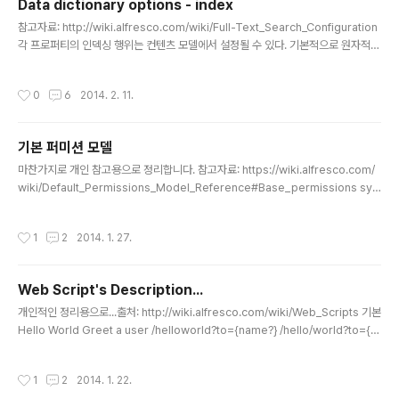
Data dictionary options - index
글 내용
참고자료: http://wiki.alfresco.com/wiki/Full-Text_Search_Configuration
각 프로퍼티의 인덱싱 행위는 컨텐츠 모델에서 설정될 수 있다. 기본적으로 원자적으
로 인덱싱 된다. 프로퍼티 값은 인덱스 안에 저장되지 않고, 프로퍼티는 인덱싱 될 때,
토큰화 된다. The following example shows how indexing can be contr
작성시간
0
6
2014. 2. 11.
olled. Enabled="false"false 이면, 인덱스에 이 프로퍼티를 위한 엔트리는 없다.
Atomic="true"true 이면, 프로퍼티는 트랜잭션 내에서 인덱싱되며, false 이면
프로퍼티는 백그라운드에서 인덱싱 된다.(Indexing of content that requires tr
기본 퍼미션 모델
ansforma..
글 내용
마찬가지로 개인 참고용으로 정리합니다. 참고자료: https://wiki.alfresco.com/
wiki/Default_Permissions_Model_Reference#Base_permissions sys:
base 기본 퍼미션 _ReadProperties: 노드의 속성 읽기에 대한 접근을 제한. 컨
텐츠 접근은 개별적으로 제어됨. 모든 속성은 동일한 접근 제한을 가짐._ReadChild
작성시간
1
2
2014. 1. 27.
ren: 자식 노드의 읽기에 대한 접근을 제한. 개별 자식 노드에 설정된 권한이 우선 적
용됨. 이 권한이 부여되지 않으면 자식노드를 탐색할 수 없음._WriteProperties:
노드의 모든 속성에 대한 쓰기에 대한 접근을 제한. 컨텐츠 접근은 개별적으로 제어
Web Script's Description...
됨. 모든 속성은 동일한 접근 제한을 가짐_ReadContent..
글 내용
개인적인 정리용으로...출처: http://wiki.alfresco.com/wiki/Web_Scripts 기본
Hello World Greet a user /helloworld?to={name?} /hello/world?to={n
ame?} extension user shortname: 사람이 읽을 수 있는 Web Script 이름de
scription (선택적인): Web Script 설명url (하나 혹은 여러 개): Web Script가
작성시간
1
2
2014. 1. 22.
바인딩되는 URI 템플릿.format (선택적인): 응답의 content-type URI를 통해 어