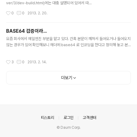
ver/3/dev-build.html)에는 대충 설명되어 있어서 따로
정리합니다. 실행위치는 james-server 를 내려받은 최
작성시간
0
0
2013. 2. 20.
상단 pom.xml 이 있는 곳입니다. Goals: clean pakca
ge Profiles: with-assembly Goals 에 clean 을 설
정하는 이유는 혹시라도 모를 문제 발생을 미연에 방지하
BASE64 검증이라...
고자 사용합니다.Profiles 에 with-assembly 는 "zip, t
글 내용
요즘 회사에서 메일엔진 부분을 맡고 있다. 간혹 본문이 깨져서 들어오거나 들어오지
arg.gz, war" 파일을 생성해 줍니다. 기본설정으로 빌드
않는 경우가 있어 확인해보니 헤더에 base64 로 인코딩을 한다고 정의해 놓고 본
를 하면 메모리 부족을 확인할 수 있을 것 입니다.VM arg
문을 인코딩 안하고 한 경우가 대다수이다. Content-Transfer-Encoding: bas
uments 에 다음과 같이 설정합니다.-Xmx512m -XX:M
e64 그전에 개발하시던 팀장님은 이런 경우에 대한 처리를 해 놓으셨는데, 역시 실
axPermSize=128m 지겹지겹...
작성시간
3
0
2013. 2. 14.
전은 케바케... 케바케가 발생한 부분은 본문부가 base64 인지 체크하는 로직이였
다. 기존 로직은 55 bytes 를 가지고 와서 base64 디코딩을 해서 익셉션이 발생
하느냐 안하느냐를 체크... 조금 더 정확하게 체크하기 위해 base64 를 조사해보았
더보기
다.(참고자료: http://bbolmin.tistory.com/46) 8bit 로 이루어진 데이터를 6bi
t..
의안내
티스토리
로그인
고객센터
© Daum Corp.