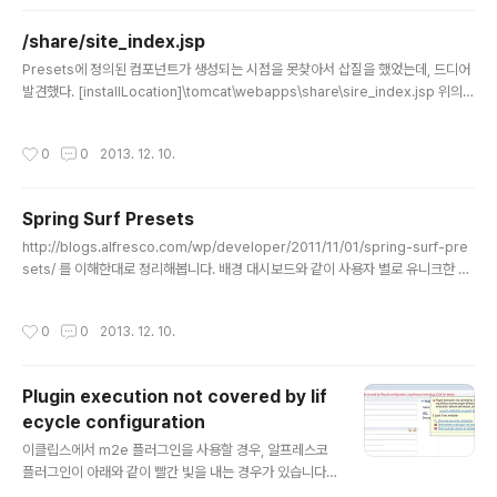
떻게 지정할 수 있는지를 제어argument 는 query string 파라미터로 content-t
ype 을 지정ex) /helloworld?to=dave&format=x..
/share/site_index.jsp
글 내용
Presets에 정의된 컴포넌트가 생성되는 시점을 못찾아서 삽질을 했었는데, 드디어
발견했다. [installLocation]\tomcat\webapps\share\sire_index.jsp 위의
소스에서 수행하는 작업은 "userid"를 세션에서 조회하여 해당 페이지가 존재하는
지를 체크하고 없다면 "PresetsManager"를 통해서 "preset"를 구성한다. 그
작성시간
0
0
2013. 12. 10.
후, 해당 페이지로 리다이렉트,,, 가장 중요한건 FrameworkUtil.getServiceReg
istry().getPresetsManager().constructPreset("user-dashboard", toke
ns); 를 발견했다거...
Spring Surf Presets
글 내용
http://blogs.alfresco.com/wp/developer/2011/11/01/spring-surf-pre
sets/ 를 이해한대로 정리해봅니다. 배경 대시보드와 같이 사용자 별로 유니크한 페
이지에서 사용자가 최초로 접속할 때 생성되어야 하는 것들은 "presets"을 이용한
다. Presets는 "spring-surf-presets-context.xml"에 "org.springframe
작성시간
0
0
2013. 12. 10.
work.extensions.surf.PresetsManager" 클래스를 통해 관리된다. 기본적으
로 "presets.xml" 는 "classes/alfresco/site-data/presets" 이나 "classe
s/alfresco/web-extension/site-data/presets" 에 위치한다. 기본적인..
Plugin execution not covered by lif
ecycle configuration
글 내용
이클립스에서 m2e 플러그인을 사용할 경우, 알프레스코
플러그인이 아래와 같이 빨간 빛을 내는 경우가 있습니다.
Plugin execution not covered by lifecycle confi