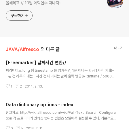
올해목표 // 10월 어학연수 떠나자~
구독하기
더보기
JAVA/Alfresco
의 다른 글
[Freemarker] 날짜시간 변환//
글 내용
파라미터로 long 형 timestamp 를 넘겨주면, 1분 이내는 방금 1시간 이내는
~분 전 하루 이내는 ~시간 전 나머지는 날짜 출력 방금${(difftime / 6000
0)?int}분 전${(difftime / 3600000)?int}시간 전어제 ${paramdatetim
1
2
2014. 2. 13.
e.string("HH:mm")}${paramdateStr} =ㅁ= //
Data dictionary options - index
글 내용
참고자료: http://wiki.alfresco.com/wiki/Full-Text_Search_Configura
tion 각 프로퍼티의 인덱싱 행위는 컨텐츠 모델에서 설정될 수 있다. 기본적으
로 원자적으로 인덱싱 된다. 프로퍼티 값은 인덱스 안에 저장되지 않고, 프로퍼
0
6
2014. 2. 11.