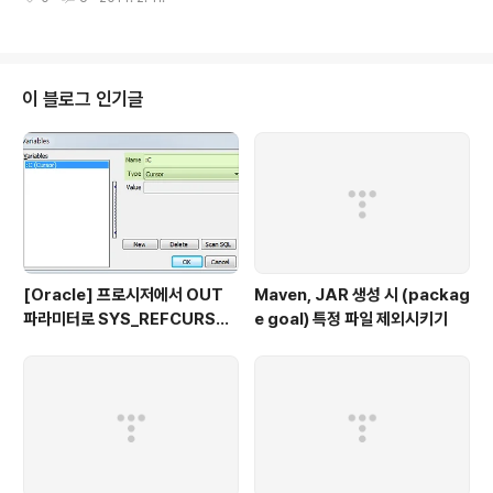
티는 인덱싱 될 때, 토큰화 된다. The following example shows how ind
exing can be controlled. Enabled="false"false 이면, 인덱스에 이 프로
퍼티를 위한 엔트리는 없다. Atomic="true"true 이면, 프로퍼티는 트랜잭션
내에서 인덱싱되며, false 이면 프로퍼티는 백그라운드에서 인덱싱 된다.(Inde
xing of content that requires transforma..
이 블로그 인기글
[Oracle] 프로시저에서 OUT
Maven, JAR 생성 시 (packag
파라미터로 SYS_REFCURSO
e goal) 특정 파일 제외시키기
R 활용하기