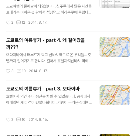
계획에 없었던 근처 식당을 섭외하는 것은 어려운 일이었
글 내용
습니다. 호텔 직원에게 가까운 돈까스집을 물어보았더니
도쿄여행의 둘째날이 되었습니다. 신주쿠에서 많은 시간을
못 알아듣다가 무언가 지도를 가지고 설명해주었습니다.
보내기는 아까운 것 같아서 점심먹고 하라주쿠에 들렀다가
치카쿠니 돈까스??? 라고 물어본건데... 우리 친절한 직원
걸어서 시부야를 가기로 합니다. 호텔에서 빵과 음료로 배
작성시간
2
12
2014. 8. 17.
분이 알려준 곳에는 음식집이 없었습니다...다시 돌아와서
를 채운 후 일정을 소화하기 위해 신주쿠 역으로 이동했습
걷다보니 닌교초 역이 나왔습니다. 처음에 ..
니다. 신주쿠!?태풍 할룽의 영향으로 비가 오는 것은 예상
했는데, 생각보다는 크게 영향을 줄 정도는 아니였습니다.
도쿄로의 여름휴가 - part 4. 왜 걸어갔을
호텔을 나와서 어제 걸어오면서 지나왔던 가바야초 역으로
까???
이동했습니다. 도자이 라인을 타고 구단시타역에서 신주쿠
글 내용
라인으로 환승했습니다. 가바야초 역 사진입니다. 2000년
오다이바에서 배부르게 먹고 신바시역으로 온 우리들... 호
대 초반 4호선을 보는 듯 했습니다. 환승을 위해 내린 구단
텔까지 걸어가기로 합니다. 걸어서 호텔까지신바시 역에서
시타 역입니다. 첫번째 행선지는 도쿄도청 전망대입니다.
호텔까지의 거리는 3.1km 입니다. 우리나라로 따지면 역
작성시간
3
10
2014. 8. 17.
9시에 도착했는데, 9시 반에 문을 연다고 하네요;;; 정비도
삼역에서 삼성역 거리 정도??? 한참을 걷다보니 빠찡꼬가
할 겸 스타벅스를 찾아 이동했습니..
보이더군요. 광청이와 재경이는 빠찡꼬가 하고 싶었나 봅
니다. 들어가보기만 하고 아무것도 그냥 나온 빠찡꼬... 길
도쿄로의 여름휴가 - part 3. 오다이바
가에 요금소가 있길래 신기해서 찍어봤습니다. 호텔로 돌
글 내용
호텔에서 약간 쉬니 정신을 차릴 수 있었습니다. 공항에서
아오는 길에 편의점에 들러서 이것저것 샀습니다. 에반게
헤매였던 게 타격이 컸었나봅니다. 가방이 무거운 상태에
리온 뭔가를 주길래 냅다 집어왔는데 총 6종이였네요. 그
서 핫도그를 들고 핸드폰으로 위치를 찾으려니 쉽지 않았
냥 생각없이 걸었던 건데... 지하철 탈 걸 그랬습니다. 피곤
던 것 같았습니다. 오후 일정인 오다이바를 가기 위해 호텔
하네요... 마무리리더/총무/네비게이션 담당으로 하루의 마
작성시간
2
10
2014. 8. 16.
을 나왔습니다. 신바시 역으로오다이바를 가기 위해서는
무리를 해야하지 않겠습니까? 일정은 크게 차질 없이 진행
여러가지 방법이 있는데, 우리는 유리카모메 모노레일을
되었습니다. 공항에서 헤맨것도 이동 ..
타고 오다이바에 들어갔습니다. 일단 호텔에서 신바시 역