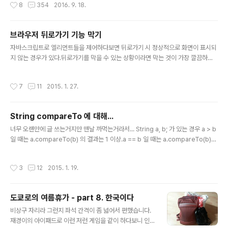
작성시간
8
354
2016. 9. 18.
스에 2.5 배 정도 되는 크기였습니다. 좌석 조정하는 버튼
예약했습니다. (회사사람들은 이코노미...) 티켓에는 "PRE
도 더 많습니다. 이것저것 ..
STIGE" 탑승권이라 적혀 있습니다. "SKY PRIORITY"
와 함께~ 프리스티지 클래스부터는 "KAL Lounge" 를 이
브라우저 뒤로가기 기능 막기
용할 수 있습니다. 간단하게 맥주 두 잔을 흡입하고 사람들
글 내용
자바스크립트로 엘리먼트들을 제어하다보면 뒤로가기 시 정상적으로 화면이 표시되
과 모여서 소주를 마신 후 비행기에 탑승했습니다. A380
지 않는 경우가 있다.뒤로가기를 막을 수 있는 상황이라면 막는 것이 가장 깔끔하다.
은 프리스티지 좌석이 모두 2층에 있습니다. 앞쪽은 사람
history.pushState(null, null, location.href);window.onpopstate = functi
들이 많아서 뒤쪽으로 좌석을 변경했는데, 옆자리에 아무
on(event) {history.go(1);}; 위의 로직은 history 에 현재 페이지를 추가하고, 뒤
도 없다면 편한 비행이 될 것입니다. 저도 다행히 옆자리에
작성시간
7
11
2015. 1. 27.
로가기 시에 현재 페이지로 이동을 시켜 뒤로가기가 동작하지 않게 한다. 참고자료:
아무도 안탔습니다. 창가쪽 자리는 간단하게 수납할 수 있
http://stackoverflow.com/questions/16182993/how-to-prevent-a-br
는 공간이..
owser-from-going-back-forward-in-history-when-scrolling-horiz
String compareTo 에 대해...
글 내용
너무 오랜만에 글 쓰는거지만 맨날 까먹는거라서... String a, b; 가 있는 경우 a > b
일 때는 a.compareTo(b) 의 결과는 1 이상.a == b 일 때는 a.compareTo(b)
의 결과는 0.a
작성시간
3
12
2015. 1. 19.
도쿄로의 여름휴가 - part 8. 한국이다
글 내용
비상구 자리라 그런지 좌석 간격이 좀 넓어서 편했습니다.
재경이의 아이패드로 이런 저런 게임을 같이 하다보니 인