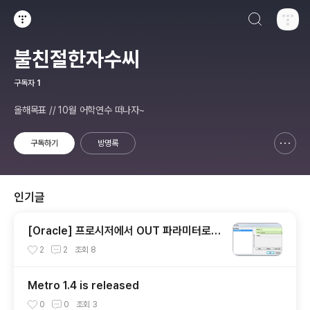
검색하기
티스토리
불친절한자수씨
구독자
1
올해목표 // 10월 어학연수 떠나자~
구독하기
방명록
신고하기 레이어
열기
인기글
[Oracle] 프로시저에서 OUT 파라미터로 S
YS_REFCURSOR 활용하기
2
2
조회
8
Metro 1.4 is released
0
0
조회
3