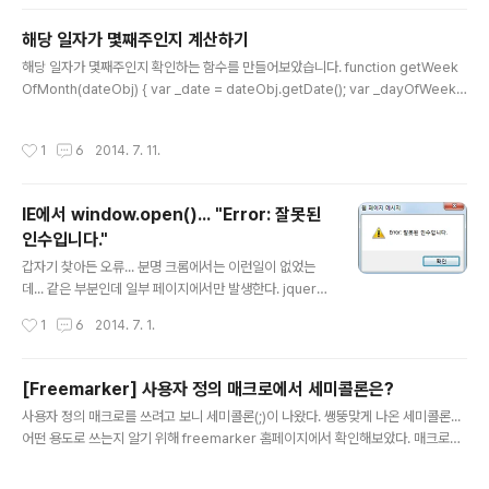
해당 일자가 몇째주인지 계산하기
글 내용
해당 일자가 몇째주인지 확인하는 함수를 만들어보았습니다. function getWeek
OfMonth(dateObj) { var _date = dateObj.getDate(); var _dayOfWeek
= dateObj.getDay(); return parseInt((6 + _date - _dayOfWeek) / 7) +
1; } 일단 되는 것 같으니...
작성시간
1
6
2014. 7. 11.
IE에서 window.open()... "Error: 잘못된
인수입니다."
글 내용
갑자기 찾아든 오류... 분명 크롬에서는 이런일이 없었는
데... 같은 부분인데 일부 페이지에서만 발생한다. jquery
오류인가 싶어서 찾아보니 그건 아닌 듯 하다. 가장 도움이
작성시간
1
6
2014. 7. 1.
된 링크(http://kr.tutorialboat.com/73) 를 보면 targe
t 에 스페이스가 들어갈 경우 IE 에서만 간혹 발생한다고 한
다. target 에 대쉬(-) 를 넣었는데, 그게 문제였나보다.
[Freemarker] 사용자 정의 매크로에서 세미콜론은?
음... 조금 더 찾아보니 스크립트 오류가 있었다. 이러한 경
글 내용
사용자 정의 매크로를 쓰려고 보니 세미콜론(;)이 나왔다. 쌩뚱맞게 나온 세미콜론...
우 타겟에 대쉬나 스페이스가 들어가면 잘못된 인수 오류
어떤 용도로 쓰는지 알기 위해 freemarker 홈페이지에서 확인해보았다. 매크로를
가 발생하는 듯 하다.
사용할 때 파라미터 뒤에 세미콜론을 붙이고 변수나 상수를 콤마(,) 구분자로 설정하
면, 매크로 내의 의 파라미터로 사용할 수 있다. ${x} Anything. ${c}. ${halfc} La