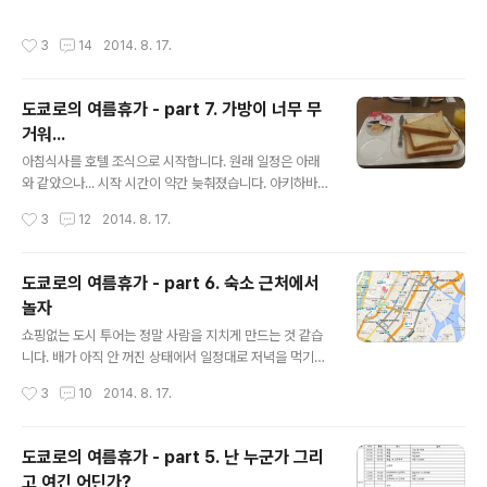
천공항에 도착했습니다. 비행기가 예상시간보다 25분 일
찍 도착했다고 안내방송이 나오네요;;; 뭐지!?1? 인천공항
작성시간
3
14
2014. 8. 17.
청이를 제외하고 다른 사람들은 수화물을 부치지 않았기
때문에 빠르게 입국심사대 쪽으로 이동했습니다. 출국전에
자동입국심사를 등록했기에 빠르게 나올 수 있었습니다.
도쿄로의 여름휴가 - part 7. 가방이 너무 무
청이는 공항철도를 타고 집에 간다고 하고 재경이는 아버
거워...
지가 마중나오셔서 성식이형과 함께 성식이형 차를 타고
글 내용
서울로 옵니다. 집 도착성식이형이 집까지 데려다 줘서 편
아침식사를 호텔 조식으로 시작합니다. 원래 일정은 아래
하게 올 수 있었습니다. 피곤하기도 했지만 멤버들이 잘 따
와 같았으나... 시작 시간이 약간 늦춰졌습니다. 아키하바라
라와줘서 별 문제없이 다녀온 것 같습니다. 고장난 네비게
호텔에서 짐을 싸서 체크아웃 한 후 아키하바라로 이동했
작성시간
3
12
2014. 8. 17.
이션 리더를 믿고 따라와준 멤버들에게 감사의 인사를..
습니다. 가야바초에서 히비야라인을 타고 아키하바라 역에
서 내렸습니다. 전날과는 다르게 태풍이 지나간 지라 엄청
더웠습니다. 이른 월요일 아침 9시 반정도라 아직 매장의
도쿄로의 여름휴가 - part 6. 숙소 근처에서
문은 열리지 않았습니다. KFC 에서 음료수를 한잔 마셨습
놀자
니다. 많은 곳을 후집고 다녔으나 사진을 찍지 못한 관계
글 내용
로... 후후후 점심식사아키하바라 UDX 에 있는 히노모토히
쇼핑없는 도시 투어는 정말 사람을 지치게 만드는 것 같습
나이야에서 점식을 먹었습니다. 오야코동이랑 치킨마요 덮
니다. 배가 아직 안 꺼진 상태에서 일정대로 저녁을 먹기에
밥처럼 생긴 걸 시켰습니다. 맛은 뭐... 평균치 정도??? 아
는 부담스러웠고 몸도 너무 피곤해서 숙소로 복귀했습니
작성시간
3
10
2014. 8. 17.
사쿠사스에히로초에서 긴자라인을 타고 아사쿠사로 이동
다. 숙소로 이동긴자에서 히비야 라인을 타고 아침에 탔었
했습니다. 스에히로초 역이 좀 이상한게 ..
던 가바야초에서 내린 후 숙소로 복귀했습니다. 오후 7시
까지 휴식을 취한 후 근처에서 원래 먹기로 한 돈까스를 먹
도쿄로의 여름휴가 - part 5. 난 누군가 그리
기로 했습니다. 휴식 끝... 저녁밥을 먹자피곤함으로 인해
고 여긴 어딘가?