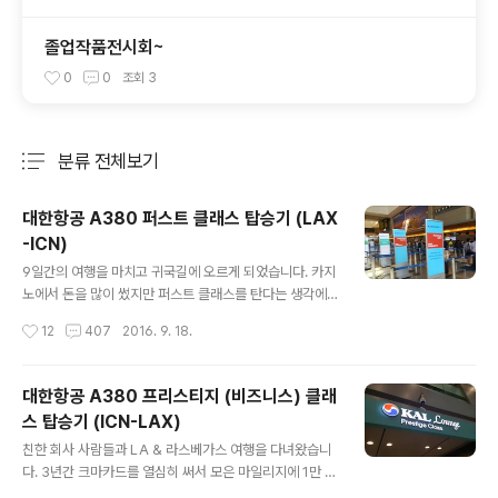
졸업작품전시회~
0
0
조회
3
분류 전체보기
주요 글 목록
대한항공 A380 퍼스트 클래스 탑승기 (LAX
-ICN)
글 내용
9일간의 여행을 마치고 귀국길에 오르게 되었습니다. 카지
노에서 돈을 많이 썼지만 퍼스트 클래스를 탄다는 생각에
아낌없이 돌리고 왔는데, 드디어 그날이 왔습니다. 퍼스트
작성시간
12
407
2016. 9. 18.
클래스는 티켓팅도 바로바로 총 12 자리 중에 창가쪽 자리
를 지정하였습니다. 12시 40분 비행기이다 보니 아침에
일찍 나와서 렌트카를 반납하고 공항으로 왔기 때문에 아
대한항공 A380 프리스티지 (비즈니스) 클래
침을 먹지 못하여 간단하게 "KAL Lounge" 에서 아침식
스 탑승기 (ICN-LAX)
사를 해결했습니다. 퍼스트 클래스는 라운지도 분리되어
글 내용
있었습니다. 비행기에서 즐길 만찬을 위해 샌드위치, 커피,
친한 회사 사람들과 LA & 라스베가스 여행을 다녀왔습니
초밥, 컵라면을 간단하게 먹고 나왔습니다. 드디어 퍼스트
다. 3년간 크마카드를 열심히 써서 모은 마일리지에 1만 마
클래스 입성... WOW!! 퍼스트 클래스는 프리스티지 클래
일을 땡겨서 갈 때는 프리스티지, 올 때는 퍼스트 클래스를