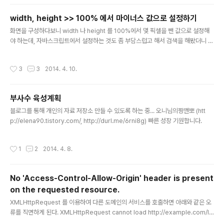
width, height >> 100% 에서 마이너스 값으로 설정하기
글 내용
화면을 구성하다보니 width 나 height 를 100%에서 몇 픽셀을 뺀 값으로 설정해
야 하는데, 자바스크립트에서 설정하는 것도 좀 부담스럽고 해서 검색을 해봤더니 역
시나 있었다!!! CSS3 에서는 calc 라는 함수가 지원되는데 사용법은 아래와 같다. /
* Firefox */height: -moz-calc(100% - 18px);/* WebKit */height: -webk
작성시간
3
3
2014. 4. 10.
it-calc(100% - 18px);/* Opera */height: -o-calc(100% - 18px);/* Stand
ard */height: calc(100% - 18px); IE 하고 Chrome 에서는 표준 함수가 먹는
데, 다른 브라우저는 아직 확인 못해봄... (파폭은 calc 함수가 먹는다.) 참고자료: htt
부사수 육성계획
p:..
글 내용
블로그를 통해 개인의 자료 저장소 만들 수 있도록 하는 중... 오니님의짱깬뽀 (htt
p://elena90.tistory.com/, http://durl.me/6rni8g) 빠른 성장 기원합니다.
작성시간
1
2
2014. 4. 8.
No 'Access-Control-Allow-Origin' header is present
on the requested resource.
글 내용
XMLHttpRequest 를 이용하여 다른 도메인의 서비스를 호출하면 아래와 같은 오
류를 직면하게 된다. XMLHttpRequest cannot load http://example.com/lo
gin. No 'Access-Control-Allow-Origin' header is present on the requ