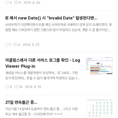
작성시간
2
4
2014. 6. 26.
st! 이렇게 쓰는 용도는 매크로 본문부가 반복이 되는 경우 해당 본문부에 파라미터
를 매크로를 정의할 때 넘겨주게 설정할 때 사용하게 된다. (음;;;) 일단 이해했으니...
정리가 되면 고쳐야겠다. 참고자료: http://freemarker.org/docs/dgui_misc_
IE 에서 new Date() 시 "Invalid Date" 발생한다면...
userdefdir.html
글 내용
브라우저가 다양해지면서 IE를 메인 브라우저로 사용하지 않게 된지 오래되었다. 개
발할 때도 디버깅하기 편한 크롬으로 많이 작업하고 있는데, 개발 시 잘 돌아가던 부
분이 IE에서 테스트하니 오동작을 발생시켰다. 문제는 Date 객체... 1. new Date
('2014.05.27'); 2. new Date('2014.05.27 10:40');3. new Date('2014-05
작성시간
1
6
2014. 5. 27.
-27');4. new Date('2014-05-27 10:40');5. new Date('2014-05-27T10:
40'); 위의 예제 중에 IE에서 정상적인 결과 값을 얻을 수 있는 것은 무엇일까? 정답
은 3 번이다. 5번은 파싱은 되지만 크롬에서는 원하는 결과를 얻을 수 없다. functio
이클립스에서 다른 서비스 로그를 확인 - Log
n parseDate(strDate) ..
Viewer Plug-in
글 내용
새로운 서비스를 개발하면서 코딩하랴... 로그보랴... 구현
된거 확인하랴... 창을 수 없이 옮겨가며 작업하고 있습니
다. 줄일 수 있는 건 최대로 줄이는 것이 좋을 것 같아서 로
작성시간
0
14
2014. 5. 15.
그를 볼 수 있는 플러그인을 찾아보았고, eclipselabs.or
g 에서 진행 중인 logviewer 플러그인을 받아서 사용해
보았습니다. 프로젝트 홈: https://code.google.com/
21일 연속출근 중...
a/eclipselabs.org/p/logviewer/ "Log Viewer" 라
글 내용
지난 4월 14일부터 오늘까지 연속 출근 중... 그리고 이번
는 뷰를 띄우고 로그 파일을 추가하면... 아래와 같이 로그
주도 계속 출근할 듯... 미국언제가지? ㅋㅋㅋ
를 확인할 수 있습니다.