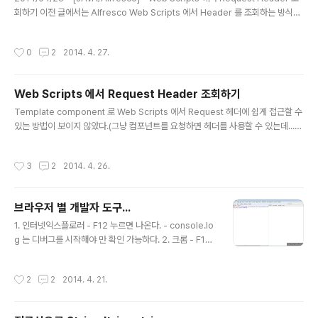
회하기 이전 글에서는 Alfresco Web Scripts 에서 Header 를 조회하는 방식을
알아보았다. 이번 글에서는 User-Agent 를 조사하여 모바일 기기인지를 체크하는
방법을 설명한다. var GlobalScriptHelper = (function() { /** * 리퀘스트 헤더
작성시간
0
2
2014. 4. 27.
*/ var _p_requestHeaders = null; /** * 리퀘스트 헤더를 반환한다. */ functi
on _f_gatheringRequestHeaders() { var _requestObject = Request.g
et('surfViewHttpServletRequest').getWrappedO..
Web Scripts 에서 Request Header 조회하기
글 내용
Template component 로 Web Scripts 에서 Request 헤더에 쉽게 접근할 수
있는 방법이 보이지 않았다.(그냥 컴포넌트를 요청하면 헤더를 사용할 수 있는데...)
그리하여 요리조리 테스트해보면서 아래와 같은 헬퍼클래스를 만들었다. var Glob
alScriptHelper = (function() { /** * 리퀘스트 헤더 */ var _p_requestHea
작성시간
3
2
2014. 4. 26.
ders = null; /** * 리퀘스트 헤더를 반환한다. */ function _f_gatheringReque
stHeaders() { var _requestObject = Request.get('surfViewHttpServle
tRequest').getWrappedObject(); var _headerNames = _re..
브라우저 별 개발자 도구...
글 내용
1. 인터넷익스플로러 - F12 누르면 나온다. - console.lo
g 는 디버그를 시작해야 만 확인 가능하다. 2. 크롬 - F12
누르면 나온다. 3. 파이어폭스 - 예전에는 Firebug 를 썼
는데, 지금은 검사기라는 도구를 별도로 제공한다. - 단축
작성시간
2
2
2014. 4. 21.
키는 모름;;; 4. 사파리 - "편집 > 기본설정" 의 고급 탭에서
"메뉴 막대에서 개발자용 메뉴 보기" 체크를 설정한다. -
그래야 개발자용이라는 메뉴가 보이고 거기서 "Web Insp