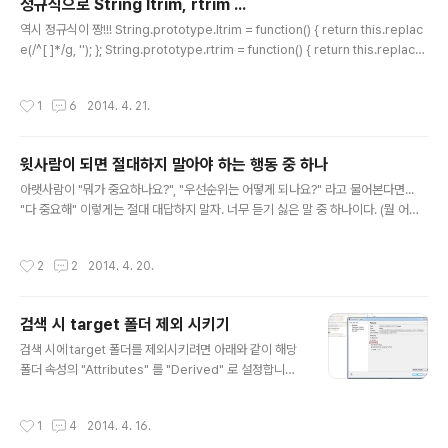
정규식으로 String ltrim, rtrim ...
ector" 라는 개발자 도구를 띄울 수 있다. 5. 오페라 - Ctrl
글 내용
+ Shift + I(아이) 로 띄울 수 있다. - 크롬이랑 비슷하게 생
역시 정규식이 짱!!! String.prototype.ltrim = function() { return this.replac
겼다 오늘은 여기까지만~
e(/^[ ]*/g, ''); }; String.prototype.rtrim = function() { return this.replace
(/[ ]*$/g, ''); }; console.log('[' + ' a'.ltrim() + ']'); console.log('[' + 'a '.rtri
m() + ']');
작성시간
1
6
2014. 4. 21.
윗사람이 되면 절대하지 말아야 하는 행동 중 하나
글 내용
아랫사람이 "뭐가 중요하나요?", "우선순위는 어떻게 되나요?" 라고 물어본다면...
"다 중요해" 이렇게는 절대 대답하지 말자. 너무 듣기 싫은 말 중 하나이다. (뭘 어쩌
라는 건가요?) 다 중요하다는 것은 우선순위가 없다는 것이고 그럼 중요한 것이 없다
라고 생각할 수도 있는데, 도대체 무슨 생각으로 그런 대답을 하는 것인지 이해가 안
작성시간
2
2
2014. 4. 20.
된다. 아무리 모두 중요하더라도 한 사람은 동시에 여러가지 일을 할 수 없다. 일을 안
하려는 것이 아니라 중요한 것에 더 집중하려는 아랫사람의 마음도 조금은 이해해 줬
으면 좋겠다. 다 중요한지 몰라서 물어보는 거라고는 생각 하지는 않겠지????
검색 시 target 폴더 제외 시키기
글 내용
검색 시에 target 폴더를 제외시키려면 아래와 같이 해당
폴더 속성의 "Attributes" 를 "Derived" 로 설정합니다.
위 설정을 하면 "Open Resource" 에도 적용됩니다.
작성시간
1
4
2014. 4. 16.