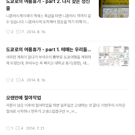
도쿄로의 여름휴가 - part 2. 다시 찾은 정신
으로 가기 위해서는 닌교초 역까지 걸어간 후에 아사쿠사
줄
라인을 타는 것이었습니다. 닌교초 역은 '치카라메시' 라는
글 내용
프렌차이즈 음식점 옆에 있습니다. 건물 속에 있는 출입구
니혼바시게이세이 액세스 특급을 타면 니혼바시 역까지 갈
는 우리나라와 다른 풍경이었습니다. 오다이바 입성신바시
수 있습니다. 니혼바시에 도착해서 점심을 먹기 위해 미리
역에서 내리면 유리카모메를 탈 수 있는 곳으로 이동해야
알아봐 둔 마스타니라멘 집을 가야합니다. 일본 지하철은
작성시간
2
7
2014. 8. 16.
합니다. 모노레일을 여러 번 탈 계획이었기 때문에..
출구가 참 많습니다. 그리고 출구가 건물에 숨겨져 있습니
다. 처음에는 조금 당황했는데, 계속 돌아다니다 보니 적응
이 되었습니다. 여럽지 않게 라면집을 찾아서 일본에서의
도쿄로의 여름휴가 - part 1. 헤매는 우리들...
첫 식사를 했습니다.(챠슈라멘 밋쯔... 고레 히또쯔...) 매운
글 내용
아무런 계획이 없다가 부사수의 뽐뿌로 도쿄여행을 계획하
라면이라고 써있는 것 같았는데, 그렇게 맵지는 않습니다.
게 되었는데, 부사수는 쏙 빠지고 대학교 동기(광청), 대학
호텔 호케 인 니혼바시라면을 다 먹은 후, 호텔 체크인을 위
교 후배(재경), 회사 친한 형(성식)... 이렇게 네명이서 도쿄
해 익스피디아에서 미리 예약해 두었던 호텔 호케 인 니혼
로 여름휴가를 다녀오게 되었습니다. 도쿄로 떠나기 전에
바시로 이동했습니다. 니혼바시가 회사 밀집 지역이다보니
작성시간
2
6
2014. 8. 16.
도 휴가기간 중이었기 때문에 18페이지 분량의 여행계획
토요일에 사람이 많지 않았습니다. 드디어 호텔을 발견했
서를 작성하면서 일정과 예산에 대해서 정리를 했습니다.
습니다. 체크인을 하고 방으로 ..
멤버들 중에서 공항에서 집이 멀었던 성식이형과 재경이는
오랜만에 철야작업
저희 집에서 자고 함께 출발하였으며, 대학교 동기는 집에
글 내용
서 출발하는 걸로 하였습니다. 집 → 인천공항 새벽 4시에
서른이 넘은 이후에 철야작업을 하면 일주일간 고생하는 것 같다. 이번주의 시작은
모두 기상하여 5시에 인천공항으로 출발!!! 성식이형이 차
철야로 시작하니 한주가 고생스럽겠구만 ㅠ_ㅠ...
를 가지고 왔기 때문에 장기 주자창에 차를 세우고 티켓팅
을 위해 출국장으로 들어갔습니다. 인천공항 내부 광청이
작성시간
1
4
2014. 7. 21.
가 오기 전에 출출함을 달래고자 ① ..