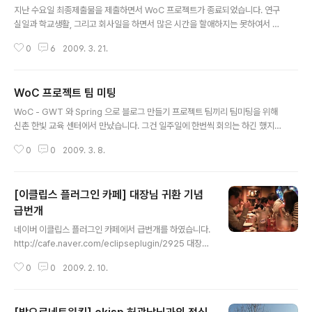
지난 수요일 최종제출물을 제출하면서 WoC 프로젝트가 종료되었습니다. 연구
실일과 학교생활, 그리고 회사일을 하면서 많은 시간을 할애하지는 못하여서 최
종적으로 완성품을 만들지는 못하였으나, 자바지기 재성이형과 경명이, 종국이,
0
6
2009. 3. 21.
희영이와 같은 동생들을 알게 되어서 더 많은 것을 얻은 것 같습니다. 그리고 가
장 중요한 아이팟 터치를 주신 흐흐흐흐흐... 이제는 3월 28일 Family 데이를
마지막으로 아쉬웠던 행사는 이제 끝나게 됩니다. 다음날 토익시험이 있어서 오
WoC 프로젝트 팀 미팅
래있지는 못할 것 같지만, 꼭 참석해야 할 것 같습니다~~~
글 내용
WoC - GWT 와 Spring 으로 블로그 만들기 프로젝트 팀끼리 팀미팅을 위해
신촌 한빛 교육 센터에서 만났습니다. 그건 일주일에 한번씩 회의는 하긴 했지
만 사실적으로 프로젝트를 진행하기에는 부족한 감이 있었는데 직접만나서 서
0
0
2009. 3. 8.
로 이야기 하면서 개발을 하니 진행에도 가속도가 붙는 것 같았습니다. 지난 W
oC 부트캠프때 만나서 그 후로 처음 보았지만 다들 낯설지는 않았습니다. 빨리
프로젝트 마무리하고 지속적으로 교류를 했으면 좋겠네요~ ㅋㅋㅋ
[이클립스 플러그인 카페] 대장님 귀환 기념
급번개
글 내용
네이버 이클립스 플러그인 카페에서 급번개를 하였습니다.
http://cafe.naver.com/eclipseplugin/2925 대장님
이신 javanese 님이 일본에서 잠시 들르신관계로 급번개
0
0
2009. 2. 10.
가 이루어졌습니다. 갈까 말까 고민하다가 후배가 간다기
에 따라갔습니다. 후기는 부끄러우니 그냥 사진으로만~~~
몰래 찍은거라 후레쉬를 터트릴 수 없었습니다. 룰루랄라~