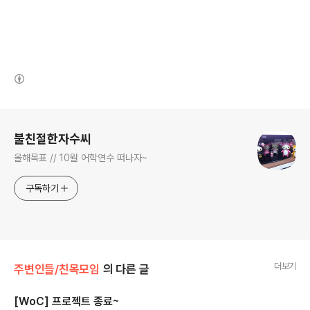
(새창열림)
로그 정보
불친절한자수씨
올해목표 // 10월 어학연수 떠나자~
구독하기
더보기
주변인들/친목모임
의 다른 글
[WoC] 프로젝트 종료~
글 내용