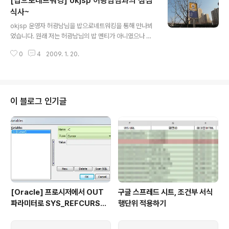
[밥으로네트워킹] okjsp 허광남님과의 점심
식사~
글 내용
okjsp 운영자 허광남님을 밥으로네트워킹을 통해 만나뵈
었습니다. 원래 저는 허광남님의 밥 멘티가 아니였으나 메
일로 참여하고 싶다고 졸라서 어제 결정이 된 것이었습니
0
4
2009. 1. 20.
다. 회사에는 잠시 나갔다 온다고 이야기를 한 후 강남에서
분당으로 이동하였습니다. 수내역에 도착!!! 1005-2 번 버
스를 타고 수내역에서 내려서 다날에 잠깐 들렀다가 약속
장소인 수내역 1번 출구로 이동하였습니다. 지난번에 오프
라인에서 두 번 정도 뵌적이 있는 허광남님을 만나서 다른
이 블로그 인기글
분들을 기다리게 되었습니다. 엔젤인어스 커피샵에서~ 커
피를 마시면서 이야기를 나누는 도중 김영경님이 오셨습니
다. 그리고 한 분이 더 오셨는데 낯이 익어서 여쭤보았더니
IBM Campus Wizard 같이 면접을 보았던 이민선님이
셨습니다. 수원에서 오신 백성욱님..
[Oracle] 프로시저에서 OUT
구글 스프레드 시트, 조건부 서식
파라미터로 SYS_REFCURSO
행단위 적용하기
R 활용하기