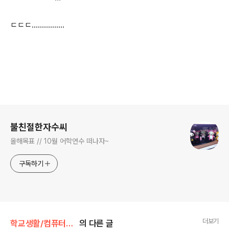
ㄷㄷㄷ................
로그 정보
불친절한자수씨
올해목표 // 10월 어학연수 떠나자~
구독하기
더보기
학교생활/컴퓨터과학과
의 다른 글