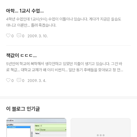
아학... 1교시 수업...
글 내용
4학년 수업인데 1교시(9시) 수업이 이틀이나 있습니다. 게다가 지금은 실습도
아니고 이론만... 졸려 죽겠습니다.
0
0
2009. 3. 10.
책값이 ㄷㄷㄷ...
글 내용
5년만에 학교에 복학해서 생각안하고 있었던 지출이 생기고 있습니다. 그건 바
로 책값... 대학교 교재가 왜 이리 비싼지... 일단 동기 후배들을 찾아보고 정 안되
면 제본이라도 떠야겠습니다. 흠흠;;;;;
0
0
2009. 3. 4.
이 블로그 인기글