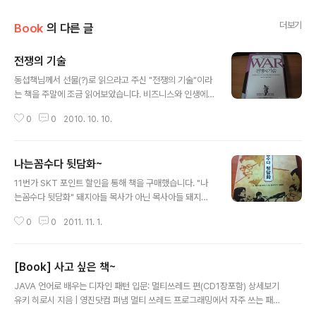
더보기
Book
의 다른 글
전쟁의 기술
글 내용
동섭책님께서 선물(?)로 읽으라고 주신 "전쟁의 기술"이라
는 책을 주말에 조금 읽어보았습니다. 비즈니스와 인생에
서 승리하는 33가지 전략을 소개하고 있습니다. 물론 책의
0
0
2010. 10. 10.
내용이 진리는 아니지만 자기에 맞게 잘 받아들일 수만 있
다면 사회생활 하는데 상당히 도움이 될 것 같습니다. 억울
한 패배를 당하지 않기 위해 어떻게 해야하는지를 소개하
나는꼼수다 뒷담화~
고 있습니다. 원서처럼 두껍기에... 가격도 무겁습니다. 이
글 내용
제 다 죽었어!!!
11번가 SKT 포인트 할인을 통해 책을 구매했습니다. "나
는꼼수다 뒷담화" 돼지아들 목사가 아닌 목사아들 돼지님
께서 쓰셨습니다. 무려 초판 1쇄 입니다. 책이 두껍지 않아
0
0
2011. 11. 1.
서 한시간 반 정도만에 다 읽었는데, 나꼼수 팬이라면 부담
감 없이 읽을 수 있을 것 같습니다. 뭐... 다른 서평이 굳이
필요하지 않은 책이예요~
[Book] 사고 싶은 책~
글 내용
JAVA 언어로 배우는 디자인 패턴 입문: 멀티쓰레드 편(CD1장포함) 상세보기
유키 히로시 지음 | 영진닷컴 펴냄 멀티 쓰레드 프로그래밍에서 자주 쓰는 패턴
을 Java 언어로 작성된 실전 예제 프로그램으로 학습! 『JAVA 언어로 배우는