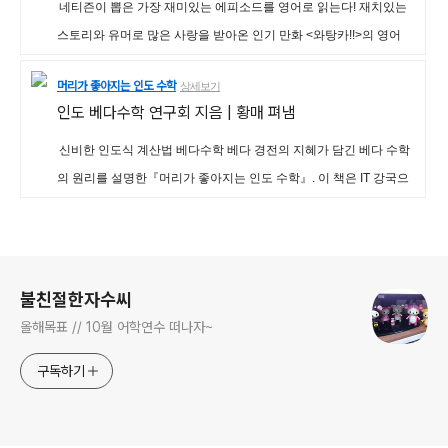
네티즌이 뽑은 가장 재미있는 에피소드를 영어로 읽는다! 재치있는
스토리와 유머로 많은 사랑을 받아온 인기 만화 <와탕카!!>의 영어
판. 포커스 신문 연재분 중에서 가장 많은 사랑을 받은 작품 75편을
머리가 좋아지는 인도 수학
상세보기
골라 우리말 대사를 네이티브 영어로 번역한 책으로, 짬짬이 만화 한
인도 베다수학 연구회
지음 |
황매
펴냄
편씩 보면서 영어 감각을 살릴 수 있다. 원작의 재미와 반전을 그대로
살리면서 필수 영어표현을 배울 수 있도록 구성하였다. 이 책에서는
신비한 인도식 계산법 베다수학 베다 경전의 지혜가 담긴 베다 수학
연재
의 원리를 설명한『머리가 좋아지는 인도 수학』. 이 책은 IT 강국으
로 알려진 인도인들의 수학 공부법을 소개한 것으로 합리적으로 그
러나 빠르게 문제를 풀어내는 인도식 계산 방법을 알려준다. 《머리
로그 정보
가 좋아지는 인도 수학》은 베다 수학을 통해 두뇌 집중력을 키우고
두뇌 활성화를 높이고 심리적 안정감과 지구력, 창의력을 키울 수 있
불친절한자수씨
도록 기본적인 과
올해목표 // 10월 어학연수 떠나자~
구독하기