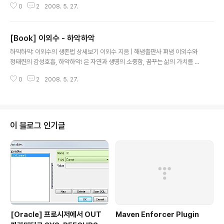
0
2
2008. 5. 27.
디자인 패턴 입문』편. 이 책은 Java 언어를 이용하여 멀티 쓰레드와 병행 처리
패턴을 배우는 입문서이다. 멀티 쓰레드 프로그램에 자주 사용되는 패턴을 Jav
a 언어로 작성한 구체적인 프로그램을 소개한다. 멀티 쓰레드와 병행 처리에 관
[Book] 이외수 - 하악하악
한 것, 실제 프로그래밍에서 자주 쓰이는 것을 예전에 구매하려고 했는데 절판
글 내용
이어서 슬퍼하고 있었는데 ㅋㅋㅋ 영진에 문의해 보니 곧 개정판이 나온다고 했
하악하악: 이외수의 생존법 상세보기 이외수 지음 | 해냄출판사 펴냄 이외수와
었는데 왜 난 지금 알았지;;;; 4월 30일에 나왔네요 한권만 구매하기 좀 그러니
정태련의 감성호흡, 하악하악! 은 자연과 생명의 소중함, 꿈꾸는 삶의 가치를 이
깐 ..
야기하는 이외수의 생존법을 전해주는 책이다. 이외수가 빚어낸 재기발랄한 언
0
2
2008. 5. 27.
어와 정태련이 그린 토종 물고기 세밀화가 담겨 있다. 2007년에 출간된「여자
도 여자를 모른다」에 이은 두 번째 세밀화 에세이로, 이외수 작가 플레이톡 홈페
이지에 매일 올라온 원고 중에서 네티즌의 뜨거운 댓글로 인정받은 수작들만을
엄 오늘 아침 포커스 신문을 보는데 낯익은 얼굴과 제목이.... 스타 게임 보는 걸
좋아하는 나는 응원 피켓에 써있는 하악하악 을 저런데서 볼 줄이야.. 전공서와
이 블로그 인기글
만화책 아니면 잘 안보는 나지만... 저건 한번 보고 싶다 ㅋㅋㅋ 하악하악... 먼가
느낌..
[Oracle] 프로시저에서 OUT
Maven Enforcer Plugin