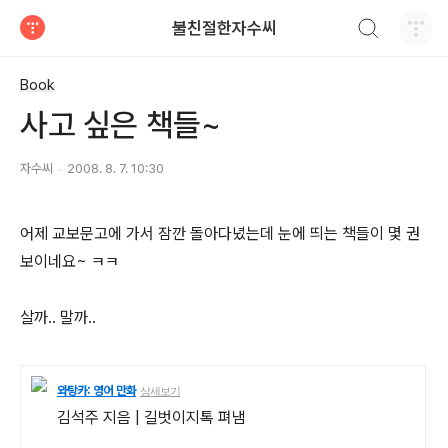
검색하기
불친절한자수씨
티스토리
Book
사고 싶은 책들~
자수씨
2008. 8. 7. 10:30
어제 교보문고에 가서 잠깐 돌아다녔는데 눈에 띄는 책들이 몇 권
보이네요~ ㅋㅋ
살까.. 말까..
와탕카: 영어 만화
상세보기
김석주
지음 |
길벗이지톡
펴냄