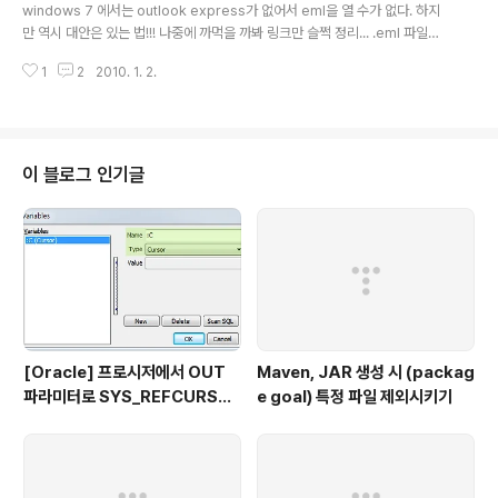
식 지정은 "=EXACT($E2,"완료")" 원하는 서식은 서식
windows 7 에서는 outlook express가 없어서 eml을 열 수가 없다. 하지
버튼을 클릭하여 지정합니다. EXACT 함수는 파라미터1,
만 역시 대안은 있는 법!!! 나중에 까먹을 까봐 링크만 슬쩍 정리... .eml 파일을
2 가 동일할 때 TRUE 를 반환하는 함수 입니다. 영역을
Outlook 2007에서 open하는 방법 지금 해보는 중... Windows 7 64bit
"$E2" 로 주는 이유는 E2 셀의 값을 비교하며, "$" 는 행
1
2
2010. 1. 2.
버전이라 레지스트리 적용하는데 좀 어려움은 겪었지만 설정완료!!! 아래 첨부
지정을 의미합니다.(하는 것 같습니다;;;) 확인을 누..
한 reg 파일을 본인의 outlook 2007 경로에 맞게 수정합니다 Windows R
egistry Editor Version 5.00 [HKEY_CLASSES_ROOT\.eml\shell\o
pen\command] @="\"C:\\Program Files (x86)\\Microsoft Office\\Of
fice12\\OUTLOOK.EXE\" /eml \"%1..
이 블로그 인기글
[Oracle] 프로시저에서 OUT
Maven, JAR 생성 시 (packag
파라미터로 SYS_REFCURSO
e goal) 특정 파일 제외시키기
R 활용하기