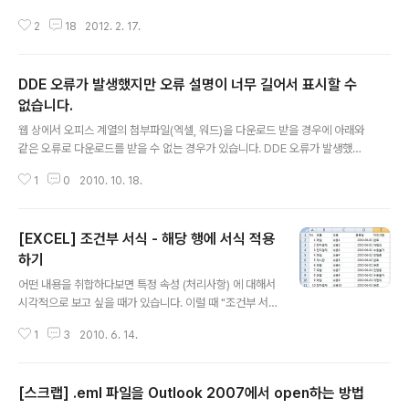
니다. 아래와 같이 USERS 테이블에 다음과 같은 데이터를
2
18
2012. 2. 17.
INSERT 할 예정입니다. 사용자 정의함수 만들기"Alt + F
11" 을 누르면 Microsoft Visual Basic for Applicatio
ns 라는 프로그램이 뜨게 됩니다. 다음과 같이 "삽입 > 모
DDE 오류가 발생했지만 오류 설명이 너무 길어서 표시할 수
듈" 을 선택하여 새로운 모듈을 생성합니다. 새로운 모듈에
아래와 같이 함수를 추가합니다. Function CREATE_QU
없습니다.
글 내용
ERY(테이블명, 컬럼범위, 데이터범위) Dim colTemp()
웹 상에서 오피스 계열의 첨부파일(엑셀, 워드)을 다운로드 받을 경우에 아래와
As String Dim valTemp() As String Dim rng As R
같은 오류로 다운로드를 받을 수 없는 경우가 있습니다. DDE 오류가 발생했지
ange Dim i As Integer For Each r..
만 오류 설명이 너무 길어서 표시할 수 없습니다. 파일 이름이나 경로가 길면 파
1
0
2010. 10. 18.
일 이름을 바꾸거나 다른 폴더에 복사하십시오. 위의 원인은 아래와 같습니다.
이 문제는 Office 제품에서 파일을 만들고 저장할 때의 256자 제한 때문에 발
생합니다. 또한 파일의 경로가 다음 조건에 해당하는 경우 파일을 저장하거나
[EXCEL] 조건부 서식 - 해당 행에 서식 적용
열 때 오류 메시지가 나타납니다. Microsoft Word: 경로와 파일 확장명을 비
롯한 파일 이름의 총 길이가 254자를 초과합니다. Microsoft PowerPoint:
하기
글 내용
경로와 파일 확장명을 비롯한 파일 이름의 총 길이가 258자를 초과..
어떤 내용을 취합하다보면 특정 속성 (처리사항) 에 대해서
시각적으로 보고 싶을 때가 있습니다. 이럴 때 "조건부 서
식" 을 이용하면 됩니다. 아래와 같은 요구사항 정의서가
1
3
2010. 6. 14.
있습니다. 처리사항에 따라서 해당 행에 시각적 효과를 주
려고 합니다. 제목행을 제외한 나머지 영역을 설정한 후,
"조건부 서식" 에서 "새 규칙" 을 선택합니다. 규칙 유형은
[스크랩] .eml 파일을 Outlook 2007에서 open하는 방법
"수식을 사용하여 서식을 지정할 셀 결정" 을 선택하고 서
글 내용