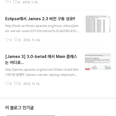
1
4
2013. 1. 10.
n.factorypostprocessor.MailboxConfigurationBeanFactoryPostP
rocessor /**********************************************
****************** * Licensed to the Apache Software Founda
Eclipse에서 James 2.3 버전 구동 성공!!
tion (ASF) under one * * or more contributor license agreement
글 내용
s...
http://mail-archives.apache.org/mod_mbox/jam
es-server-user/201106.mbox/%3C4DFBC41D.9
060107@gmx.de%3E 위의 내용을 참고하여 이클립스
0
0
2012. 11. 26.
에 James를 띄우는 것은 성공... security 쪽이 문제가
되서 "-Djava.security.manager" 옵션을 빼니깐 바로
되는군... 이제부터 IMAP 시작!!
[James 3] 3.0-beta4 에서 Main 클래스
는 어디로...
글 내용
http://james.apache.org/server/3/dev-build.htm
l 여기엔 분명히 "james-server-spring-deploymen
t" 프로젝트 밑에 Main.java 를 통해 실행할 수 있게 되어
0
0
2012. 11. 13.
있는데... 3.0-beta4 에서는 해당 클래스가 보이질 않는
다. 2011년 10월 20일에 app 프로젝트로 이관되었 것을
히스토리를 통해 확인하였다. 음 근데... app 프로젝트는
아직 3.0-beta3까지 밖에 태깅이 안되어 있는데... 걍 tru
nk 쪽으로 작업을 해야 하나... 흐흠...
이 블로그 인기글