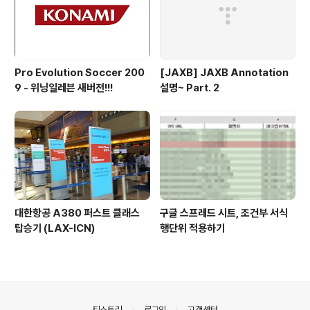
Pro Evolution Soccer 200
[JAXB] JAXB Annotation
9 - 위닝일레븐 새버전!!!
설명~ Part. 2
대한항공 A380 퍼스트 클래스
구글 스프레드 시트, 조건부 서식
탑승기 (LAX-ICN)
행단위 적용하기
의안내
티스토리
로그인
고객센터