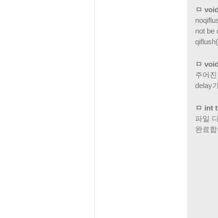
ㅁ void
noqiflu
not be
qiflu
ㅁ void
주어진 
delay
ㅁ int 
파일 디
완료합