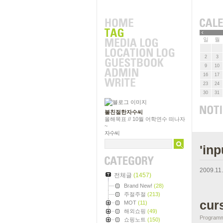
»
일
월
2
3
9
10
16
17
23
24
30
31
불친절한자수씨
올해목표 // 10월 어학연수 떠나자
~
자수씨
'in
2009.11
전체글
(1457)
Brand New!
(28)
주절주절
(213)
cur
MOT
(11)
해외쇼핑
(49)
Programm
쇼핑노트
(150)