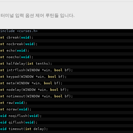
es 터미널 입력 옵션 제어 루틴들 입니다.
#include <curses.h>
int
cbreak(
void
);
int
nocbreak(
void
);
int
echo(
void
);
int
noecho(
void
);
int
halfdelay(
int
tenths);
int
intrflush(WINDOW *win,
bool
bf);
int
keypad(WINDOW *win,
bool
bf);
int
meta(WINDOW *win,
bool
bf);
int
nodelay(WINDOW *win,
bool
bf);
int
notimeout(WINDOW *win,
bool
bf);
int
raw(
void
);
int
noraw(
void
);
void
noqiflush(
void
);
void
qiflush(
void
);
void
timeout(
int
delay);