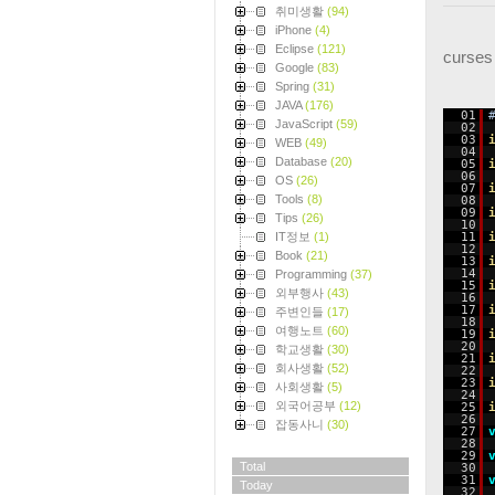
취미생활
(94)
iPhone
(4)
Eclipse
(121)
curs
Google
(83)
Spring
(31)
JAVA
(176)
01
JavaScript
(59)
02
03
WEB
(49)
04
Database
(20)
05
06
OS
(26)
07
Tools
(8)
08
09
Tips
(26)
10
11
IT정보
(1)
12
Book
(21)
13
14
Programming
(37)
15
외부행사
(43)
16
17
주변인들
(17)
18
여행노트
(60)
19
20
학교생활
(30)
21
회사생활
(52)
22
23
사회생활
(5)
24
외국어공부
(12)
25
26
잡동사니
(30)
27
28
29
Total
30
31
Today
32