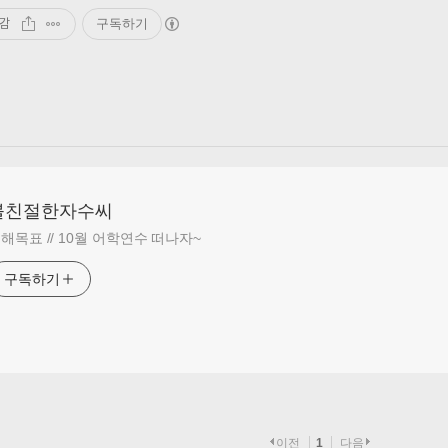
감
구독하기
불친절한자수씨
해목표 // 10월 어학연수 떠나자~
구독하기
이전
1
다음