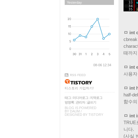
33
Yesterday
34
35
ㅁ int 
cbre
char
때까지
08-06 12:34
ㅁ int 
사용자
RSS FEED
ㅁ int h
티스토리 가입하기!
half
태그
:
미디어로그
:
지역로그
함수의 
방명록
:
관리자
:
글쓰기
BLOG IS POWERED
BY
DAUM
/
DESIGNED BY
TISTORY
ㅁ int 
TRUE로
니다.
(사실 