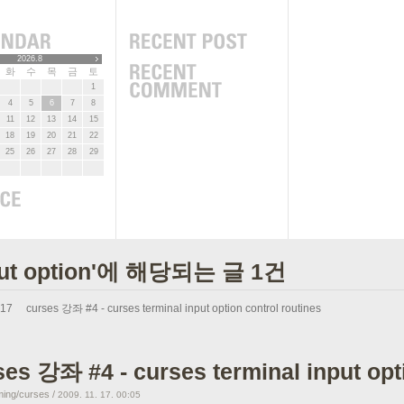
2026.8
화
수
목
금
토
1
4
5
6
7
8
11
12
13
14
15
18
19
20
21
22
25
26
27
28
29
put option'에 해당되는 글 1건
.17
curses 강좌 #4 - curses terminal input option control routines
ses 강좌 #4 - curses terminal input opt
ing/curses
/
2009. 11. 17. 00:05