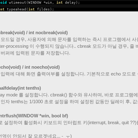
void
wtimeout(WINDOW *win,
int
delay);
int
typeahead(
int
fildes);
cbreak(void) / int nocbreak(void)
ak 모드일 경우, 사용자에 의해 문자를 입력하는 즉시 프로그램에서 사용가능하
acter-processing 이 수행되지 않습니다.. cbreak 모드가 아닐 경우
 버퍼에 입력된 문자를 저장합니다.
echo(void) / int noecho(void)
 입력에 대해 화면 출력여부를 설정합니다. 기본적으로 echo 모드로
alfdelay(int tenths)
-delay mode 를 설정합니다. cbreak() 함수와 유사하며, 바로 프로
인자 tenths는 1/1000 초로 설정을 하며 설정된 값동안 딜레이 후, 값
intrflush(WINDOW *win, bool bf)
 설정하여 활성화시 키보드의 인터럽트 키(interrupt, break, quit ??
번역이 안되서 잘 모르겟네요... -_ㅜ)