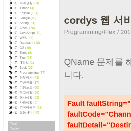
취미생활
(94)
iPhone
(4)
Eclipse
(121)
cordys 웹 서비
Google
(83)
Spring
(31)
JAVA
(176)
Programming/Flex
/
2010
JavaScript
(59)
WEB
(49)
Database
(20)
OS
(26)
Tools
(8)
Tips
(26)
QName 문제를
IT정보
(1)
Book
(21)
니다.
Programming
(37)
외부행사
(43)
주변인들
(17)
여행노트
(60)
학교생활
(30)
회사생활
(52)
Fault faultString=
사회생활
(5)
외국어공부
(12)
faultCode="Channe
잡동사니
(30)
faultDetail="Desti
Total
Today