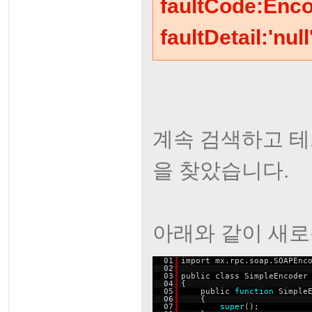
faultCode:Encod
faultDetail:'null
계속 검색하고 테
을 찾았습니다.
아래와 같이 새로운 
01
import mx.rpc.soap.SOAPEnc
02
03
public class SimpleEncoder
04
{
05
public
function
Simple
06
{
07
super
();