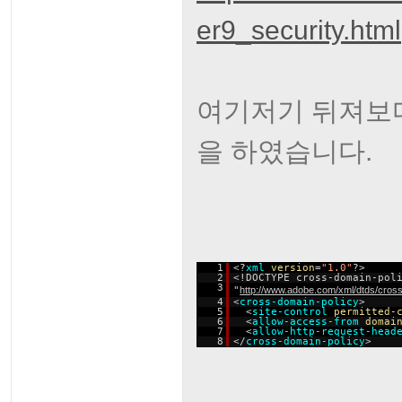
er9_security.html
여기저기 뒤져보다가 
을 하였습니다.
1
<?
xml
version
=
"1.0"
?>
2
<!DOCTYPE cross-domain-pol
3
"
http://www.adobe.com/xml/dtds/cross
4
<
cross-domain-policy
>
5
<
site-control
permitted-
6
<
allow-access-from
domai
7
<
allow-http-request-head
8
</
cross-domain-policy
>