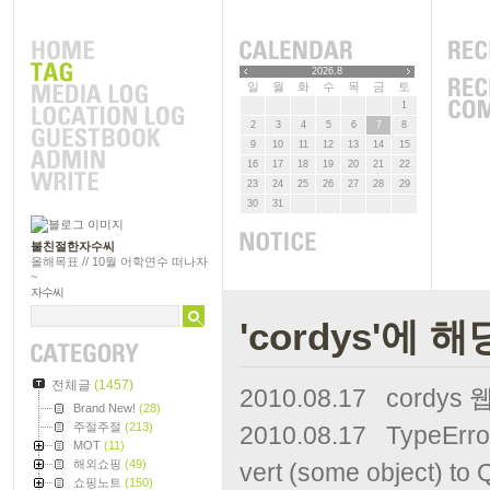
2026.8
일
월
화
수
목
금
토
1
2
3
4
5
6
7
8
9
10
11
12
13
14
15
16
17
18
19
20
21
22
23
24
25
26
27
28
29
30
31
불친절한자수씨
올해목표 // 10월 어학연수 떠나자
~
자수씨
'cordys'에 
전체글
(1457)
2010.08.17
cordys 
Brand New!
(28)
주절주절
(213)
2010.08.17
TypeError
MOT
(11)
해외쇼핑
(49)
vert (some object) t
쇼핑노트
(150)