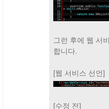
08
}
09
10
override public
functi
=
null
):XMLList
11
{
12
return
new
XMLList
13
}
14
}
그런 후에 웹 서
합니다.
[웹 서비스 선언]
1
<
mx:WebService
id
=
"testWeb
result
=
"resultHandler(even
[수정 전]