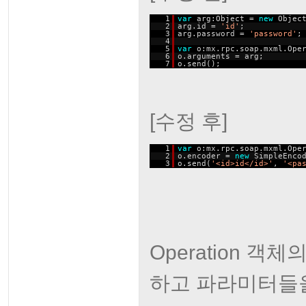
1
var
arg:Object =
new
Objec
2
arg.id =
'id'
;
3
arg.password =
'password'
;
4
5
var
o:mx.rpc.soap.mxml.Ope
6
o.arguments = arg;
7
o.send();
[수정 후]
1
var
o:mx.rpc.soap.mxml.Ope
2
o.encoder =
new
SimpleEnco
3
o.send(
'<id>id</id>'
,
'<pa
Operation 객체의
하고 파라미터들을 