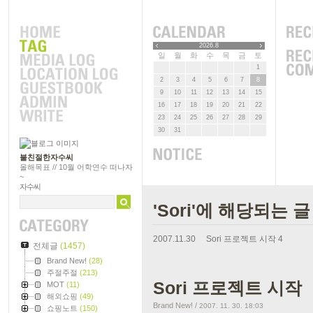
2026.8
일
월
화
수
목
금
토
1
2
3
4
5
6
7
8
9
10
11
12
13
14
15
16
17
18
19
20
21
22
23
24
25
26
27
28
29
30
31
불친절한자수씨
올해목표 // 10월 어학연수 떠나자
~
자수씨
'Sori'에 해당되는 글
2007.11.30
Sori 프로젝트 시작
4
전체글
(1457)
Brand New!
(28)
주절주절
(213)
Sori 프로젝트 시작
MOT
(11)
해외쇼핑
(49)
Brand New!
/
2007. 11. 30. 18:03
쇼핑노트
(150)