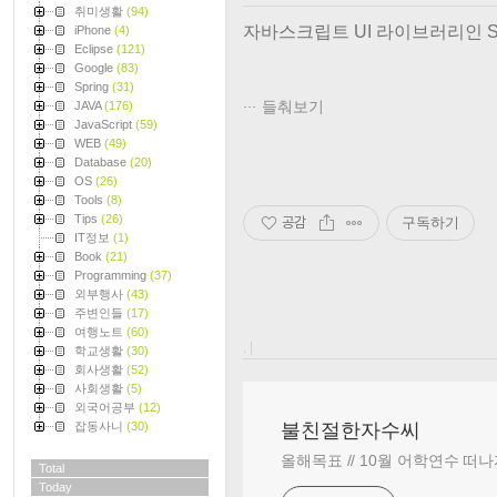
취미생활
(94)
자바스크립트 UI 라이브러리인 S
iPhone
(4)
Eclipse
(121)
Google
(83)
Spring
(31)
들춰보기
JAVA
(176)
JavaScript
(59)
WEB
(49)
Database
(20)
OS
(26)
Tools
(8)
Tips
(26)
공감
구독하기
IT정보
(1)
Book
(21)
Programming
(37)
외부행사
(43)
주변인들
(17)
여행노트
(60)
, |
학교생활
(30)
회사생활
(52)
사회생활
(5)
외국어공부
(12)
잡동사니
(30)
불친절한자수씨
올해목표 // 10월 어학연수 떠나
Total
Today