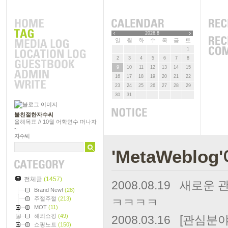
2026.8
일
월
화
수
목
금
토
1
2
3
4
5
6
7
8
9
10
11
12
13
14
15
16
17
18
19
20
21
22
23
24
25
26
27
28
29
30
31
불친절한자수씨
올해목표 // 10월 어학연수 떠나자
~
자수씨
'MetaWeblo
전체글
(1457)
2008.08.19
새로운 관심사
Brand New!
(28)
주절주절
(213)
ㅋㅋㅋㅋ
MOT
(11)
해외쇼핑
(49)
2008.03.16
[관심분야]
쇼핑노트
(150)