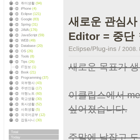
취미생활
(94)
iPhone
(4)
Eclipse
(121)
새로운 관심사 met
Google
(83)
Spring
(31)
JAVA
(176)
Editor = 중
JavaScript
(59)
WEB
(49)
Database
(20)
Eclipse/Plug-ins
/
2008. 
OS
(26)
Tools
(8)
Tips
(26)
새로운 목표가 생
IT정보
(1)
Book
(21)
Programming
(37)
외부행사
(43)
주변인들
(17)
이클립스에서 met
여행노트
(60)
학교생활
(30)
회사생활
(52)
싶어졌습니다.
사회생활
(5)
외국어공부
(12)
잡동사니
(30)
Total
주말에 날잡고 도전
Today