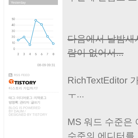
Yesterday
다음에서 날밤새서
람이 없어서...
08-09 09:31
RSS FEED
RichTextEdi
티스토리 가입하기!
ㅜ...
태그
:
미디어로그
:
지역로그
방명록
:
관리자
:
글쓰기
BLOG IS POWERED
BY
DAUM
/
DESIGNED BY
TISTORY
MS 워드 수준은
수준의 에디터를 