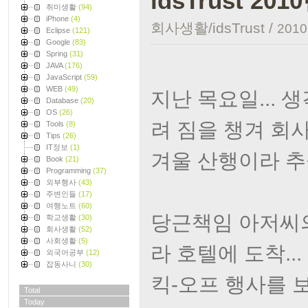
idsTrust 20
취미생활
(94)
iPhone
(4)
회사생활/idsTrust
/
2010.
Eclipse
(121)
Google
(83)
Spring
(31)
JAVA
(176)
JavaScript
(59)
WEB
(49)
지난 목요일... 
Database
(20)
OS
(26)
려 짐을 챙겨 회
Tools
(8)
Tips
(26)
IT정보
(1)
겨울 산행이라 추울
Book
(21)
Programming
(37)
외부행사
(43)
주변인들
(17)
여행노트
(60)
당근책임 아저씨의
학교생활
(30)
회사생활
(52)
사회생활
(5)
라 호텔에 도착...
외국어공부
(12)
잡동사니
(30)
킥-오프 행사를 
Total
Today