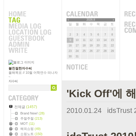
2026.8
일
월
화
수
목
금
토
1
2
3
4
5
6
7
8
9
10
11
12
13
14
15
16
17
18
19
20
21
22
23
24
25
26
27
28
29
30
31
불친절한자수씨
올해목표 // 10월 어학연수 떠나자
~
자수씨
'Kick Off'
전체글
(1457)
2010.01.24
idsTrus
Brand New!
(28)
주절주절
(213)
MOT
(11)
해외쇼핑
(49)
쇼핑노트
(150)