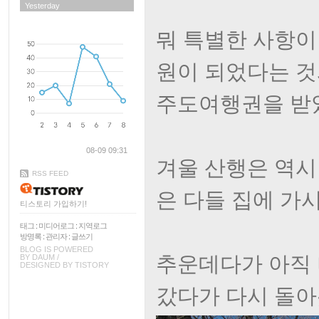
Yesterday
뭐 특별한 사항이
원이 되었다는 것
주도여행권을 받
08-09 09:31
겨울 산행은 역시
RSS FEED
은 다들 집에 가시
티스토리 가입하기!
태그
:
미디어로그
:
지역로그
방명록
:
관리자
:
글쓰기
BLOG IS POWERED
추운데다가 아직
BY
DAUM
/
DESIGNED BY
TISTORY
갔다가 다시 돌아