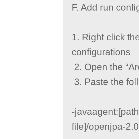
F. Add run conf
1. Right click t
configurations
2. Open the “Ar
3. Paste the fo
-javaagent:[path
file]/openjpa-2.0