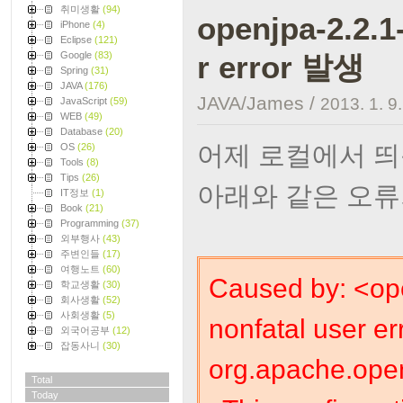
취미생활
(94)
openjpa-2.2.1
iPhone
(4)
Eclipse
(121)
Google
(83)
r error 발생
Spring
(31)
JAVA
(176)
JAVA/James
/
2013. 1. 9
JavaScript
(59)
WEB
(49)
Database
(20)
어제 로컬에서 띄
OS
(26)
Tools
(8)
Tips
(26)
아래와 같은 오류가
IT정보
(1)
Book
(21)
Programming
(37)
외부행사
(43)
주변인들
(17)
여행노트
(60)
Caused by: <op
학교생활
(30)
회사생활
(52)
사회생활
(5)
nonfatal user er
외국어공부
(12)
잡동사니
(30)
org.apache.ope
Total
Today