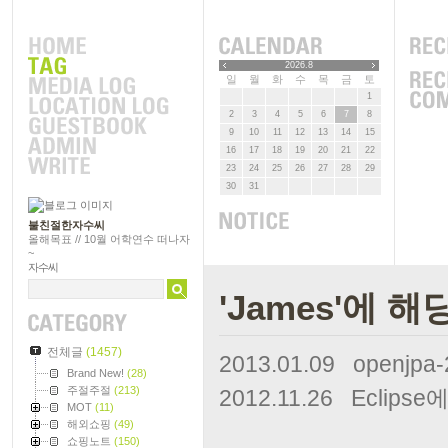
2026.8
일
월
화
수
목
금
토
1
2
3
4
5
6
7
8
9
10
11
12
13
14
15
16
17
18
19
20
21
22
23
24
25
26
27
28
29
30
31
불친절한자수씨
올해목표 // 10월 어학연수 떠나자
~
자수씨
'James'에 
전체글
(1457)
2013.01.09
openjpa-
Brand New!
(28)
주절주절
(213)
2012.11.26
Eclipse
MOT
(11)
해외쇼핑
(49)
쇼핑노트
(150)