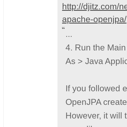
http://djitz.com/
apache-openjpa/
...
4. Run the Main 
As > Java Applic
If you followed e
OpenJPA creates 
However, it will