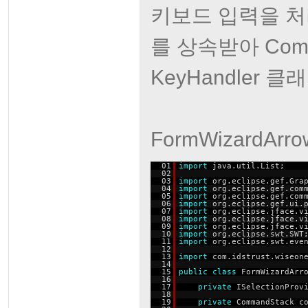
키보드 입력을 처리하는
를 상속받아 Com
KeyHandler 
FormWizardArro
01
import
java.util.List;
02
03
import
org.eclipse.gef.Gra
04
import
org.eclipse.gef.com
05
import
org.eclipse.gef.com
06
import
org.eclipse.gef.ui.
07
import
org.eclipse.jface.v
08
import
org.eclipse.jface.v
09
import
org.eclipse.jface.v
10
import
org.eclipse.swt.SWT
11
import
org.eclipse.swt.eve
12
13
import
com.idstrust.wiseon
14
15
public
class
FormWizardArr
16
17
private
ISelectionProv
18
19
private
CommandStack c