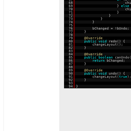
68
ch
69
}
else
70
ch
71
}
72
}
73
}
74
}
75
76
bChanged = !bUndo;
77
}
78
79
@Override
80
public
void
redo() {
81
changeLayout();
82
}
83
84
@Override
85
public
boolean
canUndo
86
return
bChanged;
87
}
88
89
@Override
90
public
void
undo() {
91
changeLayout(
true
)
92
}
93
94
}