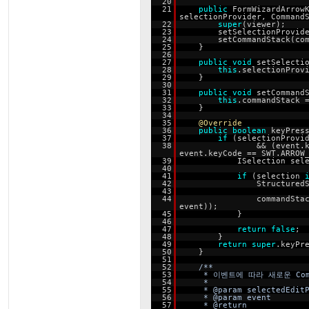
20
21
public
FormWizardArrow
selectionProvider, Command
22
super
(viewer);
23
setSelectionProvid
24
setCommandStack(co
25
}
26
27
public
void
setSelecti
28
this
.selectionProv
29
}
30
31
public
void
setCommand
32
this
.commandStack 
33
}
34
35
@Override
36
public
boolean
keyPres
37
if
(selectionProvi
38
&& (event.
event.keyCode == SWT.ARROW
39
ISelection sel
40
41
if
(selection
42
Structured
43
44
commandSta
event));
45
}
46
47
return
false
;
48
}
49
return
super
.keyPr
50
}
51
52
/**
53
* 이벤트에 따라 새로운 Co
54
*
55
* @param selectedEdit
56
* @param event
57
* @return