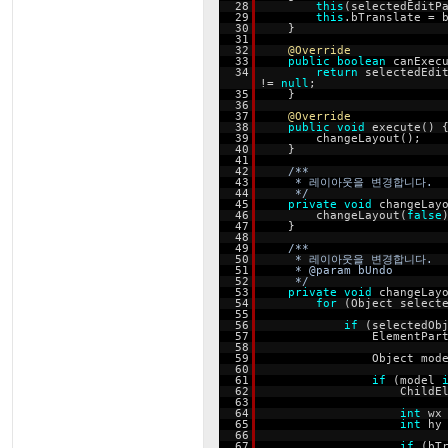
28
this
(selectedEditP
29
this
.bTranslate = 
30
}
31
32
@Override
33
public
boolean
canExec
34
return
selectedEdi
!=
null
;
35
}
36
37
@Override
38
public
void
execute() 
39
changeLayout();
40
}
41
42
/**
43
* 레이아웃을 변경합니다.
44
*/
45
private
void
changeLay
46
changeLayout(
false
47
}
48
49
/**
50
* 레이아웃을 변경합니다.
51
* @param bUndo
52
*/
53
private
void
changeLay
54
for
(Object select
55
56
if
(selectedOb
57
ElementPar
58
59
Object mod
60
61
if
(model
62
ChildE
63
64
int
wx
65
int
hy
66
67
if
(bT