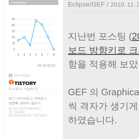
Yesterday
Eclipse/GEF
/
2010. 11. 
지난번 포스팅 (
2
보드 방향키로 크
항을 적용해 보았
08-09 00:02
RSS FEED
GEF 의 Graphic
티스토리 가입하기!
태그
:
미디어로그
:
지역로그
씩 격자가 생기게
방명록
:
관리자
:
글쓰기
BLOG IS POWERED
BY
DAUM
/
DESIGNED BY
TISTORY
하였습니다.