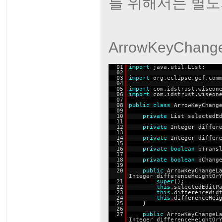
를 위해서는 별도
ArrowKeyChang
01
import
java.util.List;
02
03
import
org.eclipse.gef.com
04
05
import
com.idstrust.wiseon
06
import
com.idstrust.wiseon
07
08
public
class
ArrowKeyChang
09
10
private
List selectedE
11
12
private
Integer differ
13
14
private
Integer differ
15
16
private
boolean
bTrans
17
18
private
boolean
bChang
19
20
public
ArrowKeyChangeL
Integer differenceHeightOr
21
super
();
22
this
.selectedEditP
23
this
.differenceWid
24
this
.differenceHei
25
}
26
27
public
ArrowKeyChangeL
Integer differenceHeightO