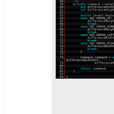
58
*/
59
private
Command create
60
int
differenceWidt
61
int
differenceHeig
62
63
switch
(event.keyC
64
case
SWT.ARROW_UP:
65
differenceHeig
66
break
;
67
case
SWT.ARROW_DOW
68
differenceHeig
69
break
;
70
case
SWT.ARROW_LEF
71
differenceWidt
72
break
;
73
case
SWT.ARROW_RIG
74
differenceWidt
75
break
;
76
}
77
78
Command command =
differenceWidthOrX,
79
difference
80
81
return
command;
82
}
83
84
}