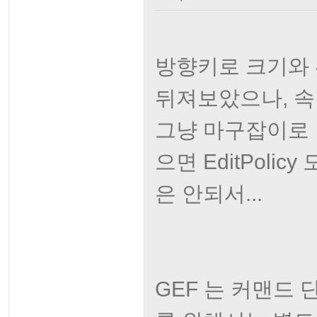
방향키로 크기와
뒤져보았으나, 속
그냥 마구잡이로 
으면 EditPoli
은 안되서...
GEF 는 커맨드