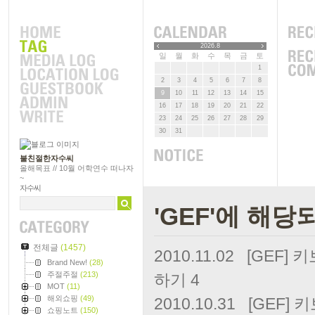
2026.8
일
월
화
수
목
금
토
1
2
3
4
5
6
7
8
9
10
11
12
13
14
15
16
17
18
19
20
21
22
23
24
25
26
27
28
29
30
31
불친절한자수씨
올해목표 // 10월 어학연수 떠나자
~
자수씨
'GEF'에 해당
전체글
(1457)
2010.11.02
[GEF]
Brand New!
(28)
주절주절
(213)
하기
4
MOT
(11)
해외쇼핑
(49)
2010.10.31
[GEF]
쇼핑노트
(150)