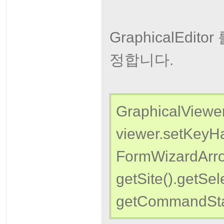
GraphicalEd
정합니다.
GraphicalViewer
viewer.setKeyH
FormWizardArro
getSite().getSel
getCommandStac