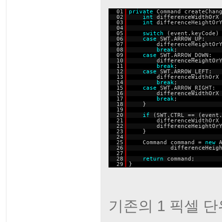
01
private
Command createChan
02
int
differenceWidthOr
03
int
differenceHeightO
04
05
switch
(event.keyCode)
06
case
SWT.ARROW_UP:
07
differenceHeightOr
08
break
;
09
case
SWT.ARROW_DOWN:
10
differenceHeightO
11
break
;
12
case
SWT.ARROW_LEFT:
13
differenceWidthOrX
14
break
;
15
case
SWT.ARROW_RIGHT:
16
differenceWidthOr
17
break
;
18
}
19
20
if
(SWT.CTRL == (event
21
differenceWidthOr
22
differenceHeightO
23
}
24
25
Command command =
new
26
differenceHeig
27
28
return
command;
29
}
기존의 1 픽셀 단