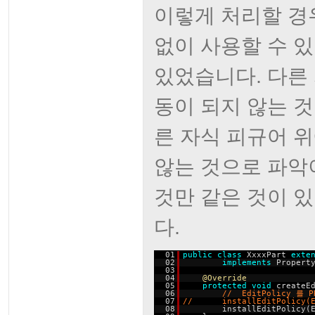
이렇게 처리할 경
없이 사용할 수 
있었습니다. 다른
동이 되지 않는 
른 자식 피규어 
않는 것으로 파악
것만 같은 것이 
다.
01
public
class
XxxxPart
exte
02
implements
Propert
03
04
@Override
05
protected
void
createE
06
// EditPolicy 를 P
07
// installEditPolicy(Edit
08
installEditPolicy(