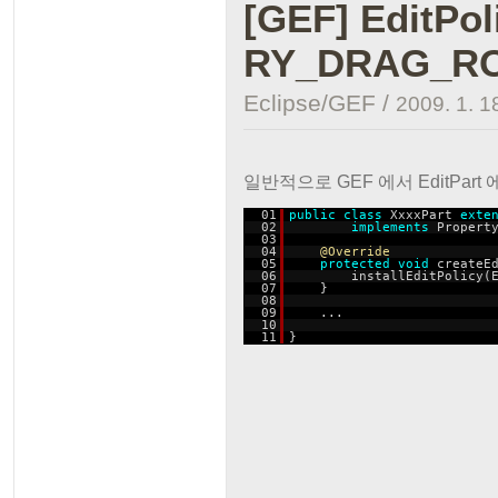
[GEF] EditPo
RY_DRAG_R
Eclipse/GEF
/
2009. 1. 1
일반적으로 GEF 에서 EditPart 
01
public
class
XxxxPart
exte
02
implements
Propert
03
04
@Override
05
protected
void
createE
06
installEditPolicy(
07
}
08
09
...
10
11
}