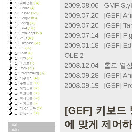
취미생활
(94)
2009.08.06
GMF Styl
iPhone
(4)
Eclipse
(121)
2009.07.20
[GEF] An
Google
(83)
Spring
(31)
2009.07.20
[GEF] Ta
JAVA
(176)
JavaScript
(59)
2009.07.14
[GEF] 
WEB
(49)
Database
(20)
2009.01.18
[GEF] E
OS
(26)
Tools
(8)
OLE
2
Tips
(26)
IT정보
(1)
2008.12.04
홀로 열심
Book
(21)
Programming
(37)
2008.09.28
[GEF] A
외부행사
(43)
주변인들
(17)
2008.09.19
[GEF] P
여행노트
(60)
학교생활
(30)
회사생활
(52)
사회생활
(5)
[GEF] 키보
외국어공부
(12)
잡동사니
(30)
에 맞게 제어
Total
Today