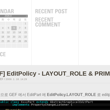
2026.8
화
수
목
금
토
1
4
5
6
7
8
11
12
13
14
15
18
19
20
21
22
25
26
27
28
29
F] EditPolicy - LAYOUT_ROLE & P
GEF
/
2009. 1. 18. 14:29
로 GEF 에서 EditPart 에
EditPolicy.LAYOUT_ROLE
로 edit
public
class
XxxxPart
extends
AbstractGraphicalEditPart
implements
PropertyChangeListener {