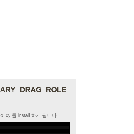
RIMARY_DRAG_ROLE
policy 를 install 하게 됩니다.