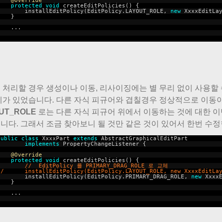
@Override
protected
void
createEditPolicies() {
installEditPolicy(EditPolicy.LAYOUT_ROLE,
new
XxxxEditLa
}
...
}
 처리할 경우 생성이나 이동, 리사이징에는 별 무리 없이 사용할
제가 있었습니다. 다른 자식 피규어와 겹칠경우 정상적으로 이동이
UT_ROLE
로는 다른 자식 피규어 위에서 이동하는 것에 대한 
니다. 그래서 조금 찾아보니 될 것만 같은 것이 있어서 한번 수정
public
class
XxxxPart
extends
AbstractGraphicalEditPart
implements
PropertyChangeListener {
@Override
protected
void
createEditPolicies() {
// EditPolicy 를 PRIMARY_DRAG_ROLE 로 교체
// installEditPolicy(EditPolicy.LAYOUT_ROLE, new XxxxEditLay
installEditPolicy(EditPolicy.PRIMARY_DRAG_ROLE,
new
Xxxx
}
...
}