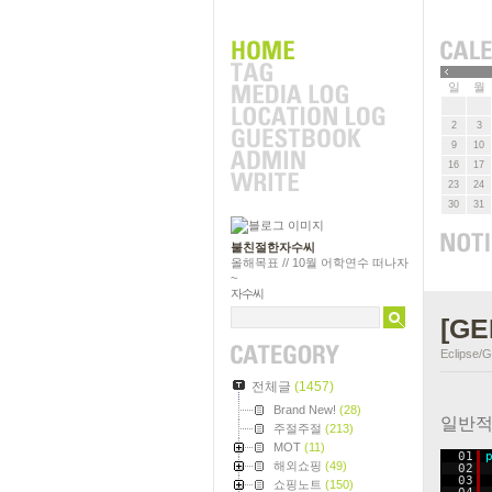
»
일
월
2
3
9
10
16
17
23
24
30
31
불친절한자수씨
올해목표 // 10월 어학연수 떠나자
~
자수씨
[GE
Eclipse/
전체글
(1457)
Brand New!
(28)
일반적으
주절주절
(213)
MOT
(11)
01
해외쇼핑
(49)
02
03
쇼핑노트
(150)