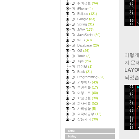
04
취미생활
(94)
05
06
iPhone
(4)
07
08
Eclipse
(121)
09
Google
(83)
10
11
Spring
(31)
JAVA
(176)
JavaScript
(59)
WEB
(49)
Database
(20)
OS
(26)
이렇게
Tools
(8)
Tips
(26)
지 문
IT정보
(1)
LAYO
Book
(21)
되었습
Programming
(37)
외부행사
(43)
01
주변인들
(17)
02
여행노트
(60)
03
04
학교생활
(30)
05
회사생활
(52)
06
07
사회생활
(5)
08
09
외국어공부
(12)
10
잡동사니
(30)
11
12
13
Total
Today