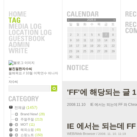
2026.8
일
월
화
수
목
금
토
1
2
3
4
5
6
7
8
9
10
11
12
13
14
15
16
17
18
19
20
21
22
23
24
25
26
27
28
29
30
31
불친절한자수씨
올해목표 // 10월 어학연수 떠나자
~
자수씨
'FF'에 해당되는 글 
2008.11.10
IE 에서는 되는데 FF 와 Ch
전체글
(1457)
Brand New!
(28)
주절주절
(213)
IE 에서는 되는데 FF
MOT
(11)
해외쇼핑
(49)
WEB/Web Browser
/
2008. 11. 10. 11:19
쇼핑노트
(150)