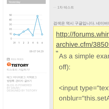
Yesterday
1차 테스트
검색은 역시 구글입니다. 네이버에
http://forums.whi
archive.cfm/3850
08-07 04:29
As a simple exam
RSS FEED
off):
티스토리 가입하기!
태그
:
미디어로그
:
지역로그
방명록
:
관리자
:
글쓰기
BLOG IS POWERED
<input type="text
BY
DAUM
/
DESIGNED BY
TISTORY
onblur="this.setAt