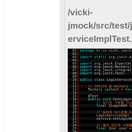
/vicki-
jmock/src/test/
erviceImplTest.
01
package
kr.co.vicki.jmock
02
03
import
static
org.junit.A
04
05
import
org.jmock.Expectat
06
import
org.jmock.Mockery;
07
import
org.jmock.integrat
08
import
org.junit.Test;
09
10
public
class
LoginService
11
12
// JUnit4 용 mockery
13
Mockery context =
new
14
15
@Test
16
public
void
testLogin
17
// 임시로 사용될 ILog
18
final
ILoginDAO l
19
20
// 실제로 테스트할 Lo
21
LoginServiceImpl
22
service.setLoginD
23
24
// 결과 값으로 사용될
25
final
User user 
26