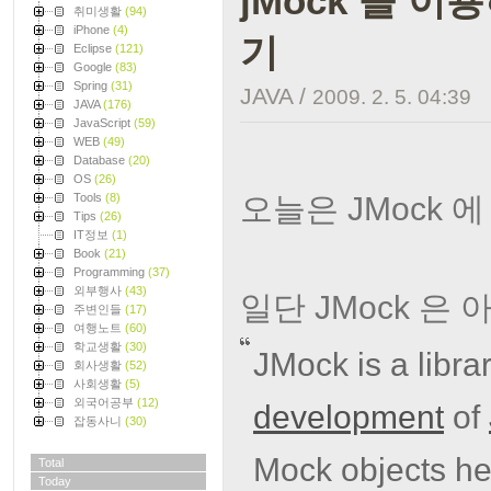
jMock 을 이
취미생활
(94)
iPhone
(4)
기
Eclipse
(121)
Google
(83)
Spring
(31)
JAVA
/
2009. 2. 5. 04:39
JAVA
(176)
JavaScript
(59)
WEB
(49)
Database
(20)
OS
(26)
오늘은 JMock 
Tools
(8)
Tips
(26)
IT정보
(1)
Book
(21)
Programming
(37)
외부행사
(43)
일단 JMock 은
주변인들
(17)
여행노트
(60)
학교생활
(30)
JMock is a libra
회사생활
(52)
사회생활
(5)
외국어공부
(12)
development
of
잡동사니
(30)
Mock objects he
Total
Today