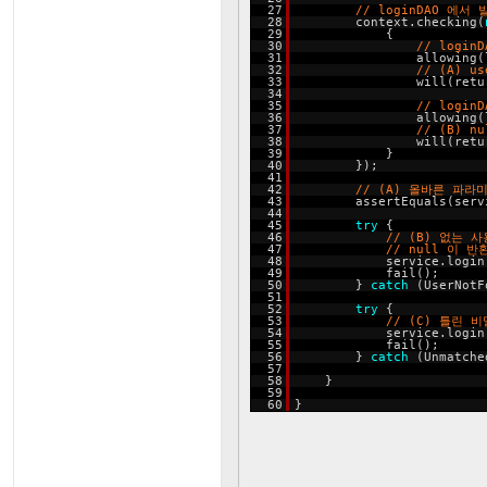
27
// loginDAO 에
28
context.checking(
29
{
30
// logi
31
allowing(
32
// (A) 
33
will(retu
34
35
// logi
36
allowing(
37
// (B) n
38
will(retu
39
}
40
});
41
42
// (A) 올바른 파
43
assertEquals(serv
44
45
try
{
46
// (B) 없는
47
// null 이 반
48
service.login
49
fail();
50
}
catch
(UserNotF
51
52
try
{
53
// (C) 틀린
54
service.login
55
fail();
56
}
catch
(Unmatche
57
58
}
59
60
}