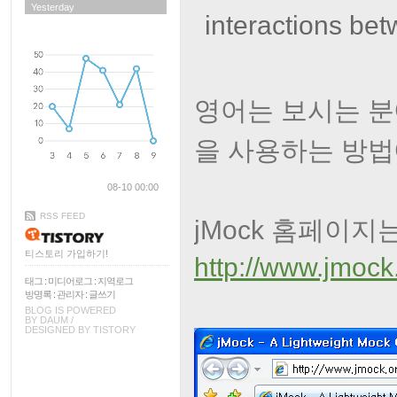
Yesterday
interactions bet
영어는 보시는 분에
을 사용하는 방법
08-10 00:00
RSS FEED
jMock 홈페이지
티스토리 가입하기!
http://www.jmock
태그
:
미디어로그
:
지역로그
방명록
:
관리자
:
글쓰기
BLOG IS POWERED
BY
DAUM
/
DESIGNED BY
TISTORY