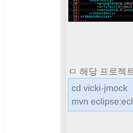
09
<
dependency
>
10
<
groupId
>org.jmoc
11
<
artifactId
>jmock
12
<
version
>2.5.1</
v
13
</
dependency
>
14
</
dependencies
>
15
...
ㅁ 해당 프로젝
cd vicki-jmock
mvn eclipse:ec