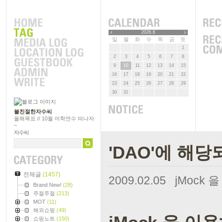
2026.8
일
월
화
수
목
금
토
1
2
3
4
5
6
7
8
9
10
11
12
13
14
15
16
17
18
19
20
21
22
23
24
25
26
27
28
29
30
31
불친절한자수씨
올해목표 // 10월 어학연수 떠나자
~
자수씨
'DAO'에 해당
전체글
(1457)
2009.02.05
jMock
Brand New!
(28)
주절주절
(213)
MOT
(11)
해외쇼핑
(49)
쇼핑노트
(150)