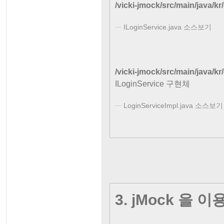
/vicki-jmock/src/main/java/kr
ILoginService.java 소스보기
/vicki-jmock/src/main/java/k
ILoginService 구현체
LoginServiceImpl.java 소스보기
3. jMock 을