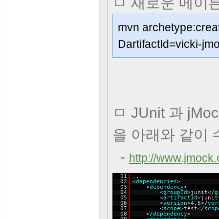
ㅁ 새로운 메이
mvn archetype:creat
DartifactId=vicki-jm
ㅁ JUnit 과 j
을 아래와 같이 
-
http://www.jmock
01
...
02
<
dependencies
>
03
<
dependency
>
04
<
groupId
>junit</
g
05
<
artifactId
>junit
06
<
version
>4.5</
ver
07
<
scope
>test</
scop
08
</
dependency
>