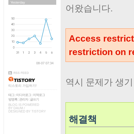
Yesterday
어왔습니다.
Access restrict
restriction on r
08-07 07:34
RSS FEED
역시 문제가 생기
티스토리 가입하기!
태그
:
미디어로그
:
지역로그
방명록
:
관리자
:
글쓰기
BLOG IS POWERED
BY
DAUM
/
DESIGNED BY
TISTORY
해결책