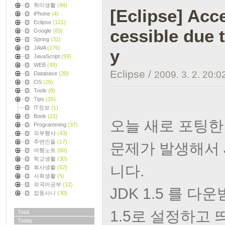
취미생활
(94)
[Eclipse] Acce
iPhone
(4)
Eclipse
(121)
cessible due t
Google
(83)
Spring
(31)
JAVA
(176)
y
JavaScript
(59)
WEB
(49)
Eclipse
/
2009. 3. 2. 20:0
Database
(20)
OS
(26)
Tools
(8)
Tips
(26)
IT정보
(1)
Book
(21)
오늘 새로 포팅한 AIX
Programming
(37)
외부행사
(43)
주변인들
(17)
문제가 발생해서 
여행노트
(60)
학교생활
(30)
니다.
회사생활
(52)
사회생활
(5)
외국어공부
(12)
JDK 1.5 를 
잡동사니
(30)
1.5로 설정하고 
Total
Today