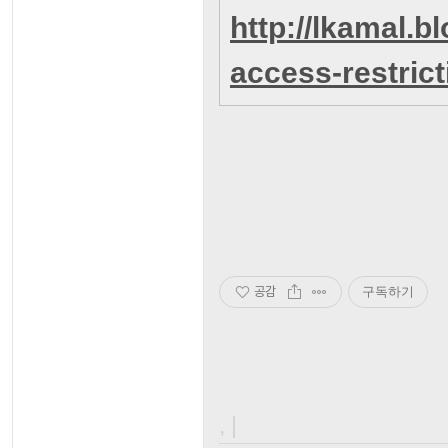
http://lkamal.b
access-restrict
공감
구독하기
, |