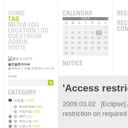
2026.8
일
월
화
수
목
금
토
1
2
3
4
5
6
7
8
9
10
11
12
13
14
15
16
17
18
19
20
21
22
23
24
25
26
27
28
29
30
31
불친절한자수씨
올해목표 // 10월 어학연수 떠나자
~
자수씨
'Access res
전체글
(1457)
2009.03.02
[Eclipse]
Brand New!
(28)
주절주절
(213)
restriction on required 
MOT
(11)
해외쇼핑
(49)
쇼핑노트
(150)