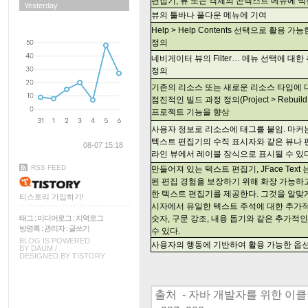
편집기, 뷰 또는 객체의 콘텍스트 메뉴에 액
Yesterday
뷰의 툴바나 풀다운 메뉴에 기여
Help > Help Contents 선택으로 활용 
정의
네비게이터 뷰의 Filter… 메뉴 선택에 대
정의
기존의 리소스 또는 새로운 리소스 타입에 
점진적인 빌드 과정 정의(Project > Rebuild P
프로젝트 기능을 향상
사용자 정보로 리소스에 태그를 붙임. 마커는
텍스트 편집기의 수직 표시자와 같은 뷰나 
08-07 15:18
라인 뷰에서 레이블 장식으로 표시될 수 있다
RSS FEED
만들어져 있는 텍스트 편집기, JFace Text
된 편집 경험을 보장하기 위해 화장 가능하
한 텍스트 편집기를 제공한다. 그것을 알맞
티스토리 가입하기!
시자에서 유일한 텍스트 주석에 대한 추가적
태그
:
미디어로그
:
지역로그
숫자, 구문 강조, 내용 돕기와 같은 추가적
방명록
:
관리자
:
글쓰기
수 있다.
BLOG IS POWERED
사용자의 행동에 기반하여 활용 가능한 옵션
BY
DAUM
/
DESIGNED BY
TISTORY
출처 - 자바 개발자를 위한 이