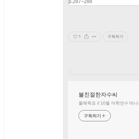
p.287~288
1
구독하기
, |
불친절한자수씨
올해목표 // 10월 어학연수 떠나
구독하기