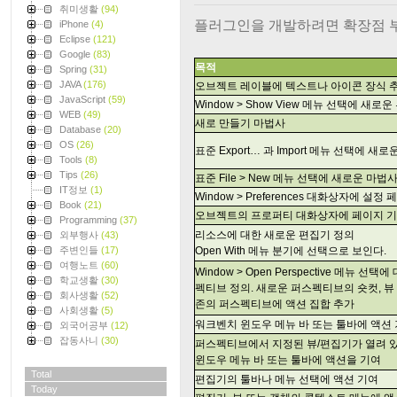
취미생활
(94)
플러그인을 개발하려면 확장점 부
iPhone
(4)
Eclipse
(121)
Google
(83)
목적
Spring
(31)
JAVA
(176)
오브젝트 레이블에 텍스트나 아이콘 장식 
JavaScript
(59)
Window > Show View 메뉴 선택에 새로운
WEB
(49)
새로 만들기 마법사
Database
(20)
OS
(26)
표준 Export… 과 Import 메뉴 선택에 새
Tools
(8)
Tips
(26)
표준 File > New 메뉴 선택에 새로운 마법
IT정보
(1)
Window > Preferences 대화상자에 설정
Book
(21)
오브젝트의 프로퍼티 대화상자에 페이지 
Programming
(37)
리소스에 대한 새로운 편집기 정의
외부행사
(43)
주변인들
(17)
Open With 메뉴 분기에 선택으로 보인다.
여행노트
(60)
Window > Open Perspective 메뉴 선
학교생활
(30)
펙티브 정의. 새로운 퍼스펙티브의 숏컷, 뷰
회사생활
(52)
존의 퍼스펙티브에 액션 집합 추가
사회생활
(5)
워크벤치 윈도우 메뉴 바 또는 툴바에 액션
외국어공부
(12)
잡동사니
(30)
퍼스펙티브에서 지정된 뷰/편집기가 열려 
윈도우 메뉴 바 또는 툴바에 액션을 기여
Total
편집기의 툴바나 메뉴 선택에 액션 기여
Today