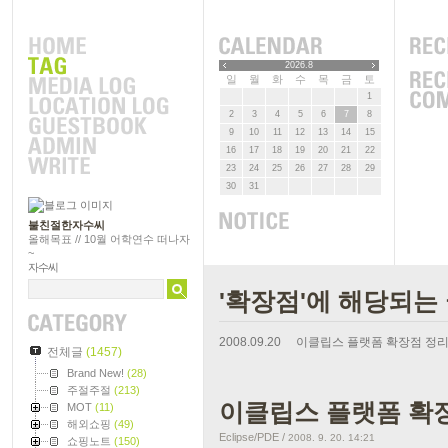
2026.8
일
월
화
수
목
금
토
1
2
3
4
5
6
7
8
9
10
11
12
13
14
15
16
17
18
19
20
21
22
23
24
25
26
27
28
29
30
31
불친절한자수씨
올해목표 // 10월 어학연수 떠나자
~
자수씨
'확장점'에 해당되는 
2008.09.20
이클립스 플랫폼 확장점 정
전체글
(1457)
Brand New!
(28)
주절주절
(213)
이클립스 플랫폼 확
MOT
(11)
해외쇼핑
(49)
Eclipse/PDE
/
2008. 9. 20. 14:21
쇼핑노트
(150)