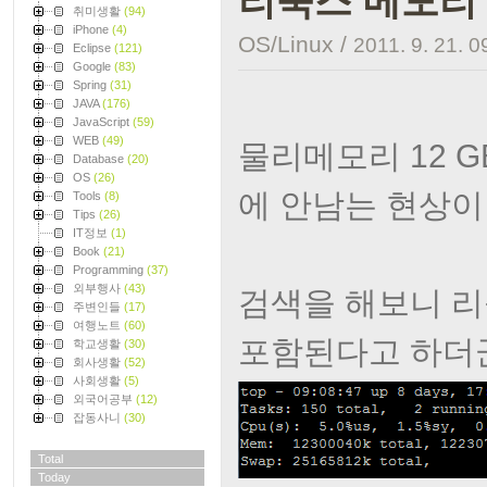
리눅스 메모리 
취미생활
(94)
iPhone
(4)
OS/Linux
/
2011. 9. 21. 0
Eclipse
(121)
Google
(83)
Spring
(31)
JAVA
(176)
JavaScript
(59)
WEB
(49)
물리메모리 12 G
Database
(20)
OS
(26)
에 안남는 현상이
Tools
(8)
Tips
(26)
IT정보
(1)
Book
(21)
Programming
(37)
외부행사
(43)
검색을 해보니 
주변인들
(17)
여행노트
(60)
포함된다고 하더군
학교생활
(30)
회사생활
(52)
사회생활
(5)
외국어공부
(12)
잡동사니
(30)
Total
Today