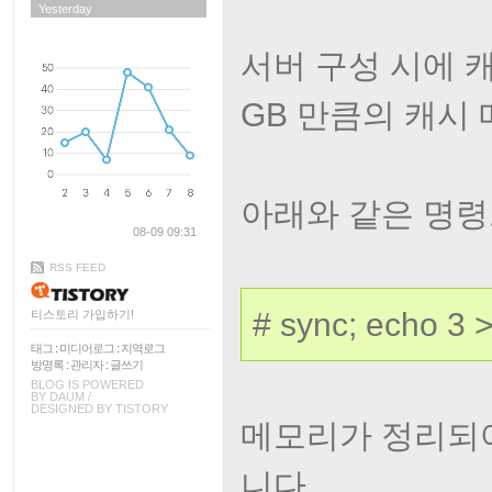
Yesterday
서버 구성 시에 
GB 만큼의 캐시
아래와 같은 명령
08-09 09:31
RSS FEED
# sync; echo 3 
티스토리 가입하기!
태그
:
미디어로그
:
지역로그
방명록
:
관리자
:
글쓰기
BLOG IS POWERED
BY
DAUM
/
DESIGNED BY
TISTORY
메모리가 정리되어
니다.