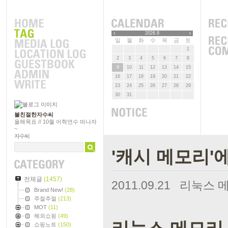
2026.8
일
월
화
수
목
금
토
1
2
3
4
5
6
7
8
9
10
11
12
13
14
15
16
17
18
19
20
21
22
23
24
25
26
27
28
29
30
31
불친절한자수씨
올해목표 // 10월 어학연수 떠나자
~
자수씨
'캐시 메모리'
전체글
(1457)
2011.09.21
리눅스 메
Brand New!
(28)
주절주절
(213)
MOT
(11)
해외쇼핑
(49)
쇼핑노트
(150)