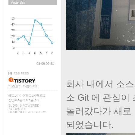
Yesterday
08-09 09:31
RSS FEED
회사 내에서 소스
티스토리 가입하기!
소 Git 에 관심
태그
:
미디어로그
:
지역로그
방명록
:
관리자
:
글쓰기
BLOG IS POWERED
놀러갔다가 새로 
BY
DAUM
/
DESIGNED BY
TISTORY
되었습니다.