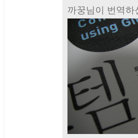
까꿍님이 번역하신