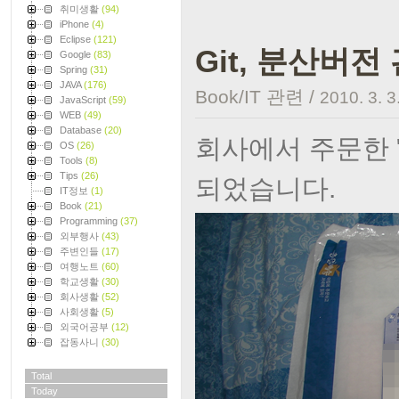
취미생활
(94)
iPhone
(4)
Eclipse
(121)
Git, 분산버
Google
(83)
Spring
(31)
JAVA
(176)
Book/IT 관련
/
2010. 3. 3
JavaScript
(59)
WEB
(49)
Database
(20)
회사에서 주문한 "
OS
(26)
Tools
(8)
Tips
(26)
되었습니다.
IT정보
(1)
Book
(21)
Programming
(37)
외부행사
(43)
주변인들
(17)
여행노트
(60)
학교생활
(30)
회사생활
(52)
사회생활
(5)
외국어공부
(12)
잡동사니
(30)
Total
Today