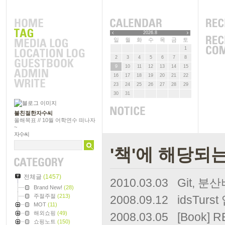
2026.8
일
월
화
수
목
금
토
1
2
3
4
5
6
7
8
9
10
11
12
13
14
15
16
17
18
19
20
21
22
23
24
25
26
27
28
29
30
31
불친절한자수씨
올해목표 // 10월 어학연수 떠나자
~
자수씨
'책'에 해당되는
전체글
(1457)
2010.03.03
Git, 
Brand New!
(28)
주절주절
(213)
2008.09.12
idsTur
MOT
(11)
해외쇼핑
(49)
2008.03.05
[Book] 
쇼핑노트
(150)