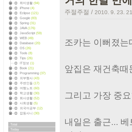
거의 한달 만에 
취미생활
(94)
iPhone
(4)
주절주절
/
2010. 9. 23. 2
Eclipse
(121)
Google
(83)
Spring
(31)
JAVA
(176)
JavaScript
(59)
WEB
(49)
조카는 이뻐졌는데 
Database
(20)
OS
(26)
Tools
(8)
Tips
(26)
IT정보
(1)
앞집은 재건축때
Book
(21)
Programming
(37)
외부행사
(43)
주변인들
(17)
여행노트
(60)
그리고 가장 중요한
학교생활
(30)
회사생활
(52)
사회생활
(5)
외국어공부
(12)
잡동사니
(30)
내일은 출근...
Total
Today