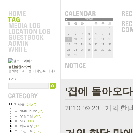
2026.8
일
월
화
수
목
금
토
1
2
3
4
5
6
7
8
9
10
11
12
13
14
15
16
17
18
19
20
21
22
23
24
25
26
27
28
29
30
31
불친절한자수씨
올해목표 // 10월 어학연수 떠나자
~
자수씨
'집에 돌아오다
전체글
(1457)
2010.09.23
거의 한달
Brand New!
(28)
주절주절
(213)
MOT
(11)
해외쇼핑
(49)
쇼핑노트
(150)