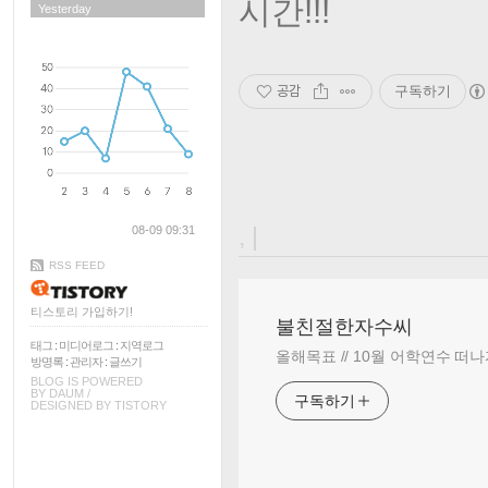
시간!!!
Yesterday
공감
구독하기
, |
08-09 09:31
RSS FEED
티스토리 가입하기!
불친절한자수씨
태그
:
미디어로그
:
지역로그
올해목표 // 10월 어학연수 떠나
방명록
:
관리자
:
글쓰기
BLOG IS POWERED
BY
DAUM
/
구독하기
DESIGNED BY
TISTORY