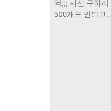
컥;;; 사진 구하러
500개도 안되고..