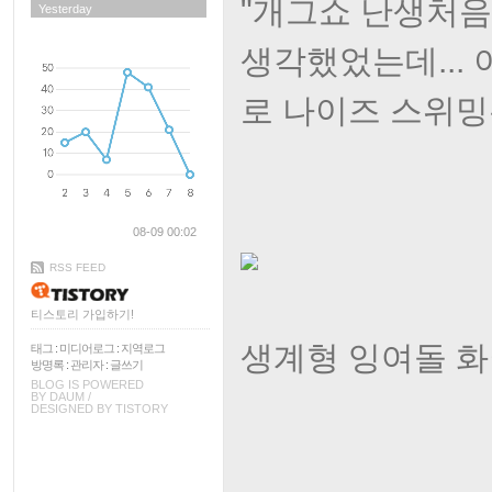
"개그쇼 난생처음
Yesterday
생각했었는데... 
로 나이즈 스위밍은 
08-09 00:02
RSS FEED
티스토리 가입하기!
생계형 잉여돌 화이
태그
:
미디어로그
:
지역로그
방명록
:
관리자
:
글쓰기
BLOG IS POWERED
BY
DAUM
/
DESIGNED BY
TISTORY