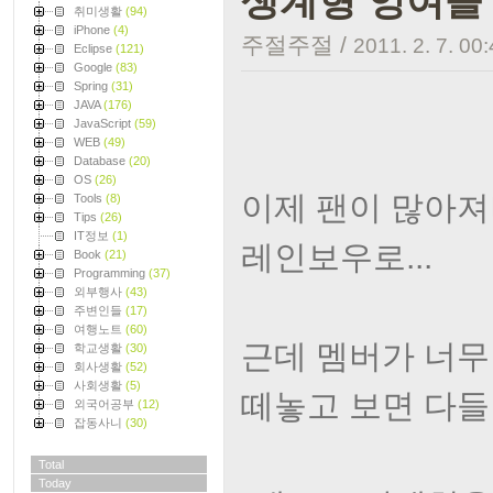
생계형 잉여돌
취미생활
(94)
iPhone
(4)
주절주절
/
2011. 2. 7. 00
Eclipse
(121)
Google
(83)
Spring
(31)
JAVA
(176)
JavaScript
(59)
WEB
(49)
Database
(20)
OS
(26)
이제 팬이 많아져
Tools
(8)
Tips
(26)
IT정보
(1)
레인보우로...
Book
(21)
Programming
(37)
외부행사
(43)
주변인들
(17)
여행노트
(60)
근데 멤버가 너무
학교생활
(30)
회사생활
(52)
사회생활
(5)
떼놓고 보면 다들
외국어공부
(12)
잡동사니
(30)
Total
Today