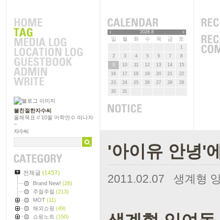
2026.8
일
월
화
수
목
금
토
1
2
3
4
5
6
7
8
9
10
11
12
13
14
15
16
17
18
19
20
21
22
23
24
25
26
27
28
29
30
31
불친절한자수씨
올해목표 // 10월 어학연수 떠나자
~
자수씨
'아이유 안녕'
전체글
(1457)
2011.02.07
생계형 
Brand New!
(28)
주절주절
(213)
MOT
(11)
해외쇼핑
(49)
쇼핑노트
(150)