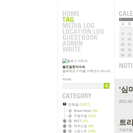
»
일
월
2
3
9
10
16
17
23
24
30
31
불친절한자수씨
올해목표 // 10월 어학연수 떠나자
~
자수씨
'심
2011.02
전체글
(1457)
Brand New!
(28)
주절주절
(213)
트리
MOT
(11)
해외쇼핑
(49)
주절주절
쇼핑노트
(150)