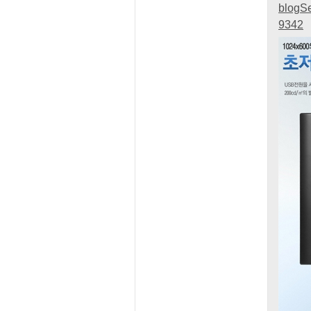
blogS
9342