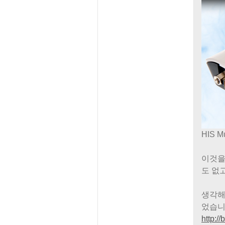
HIS M
이것을
도 없
생각해
었습니
http:/