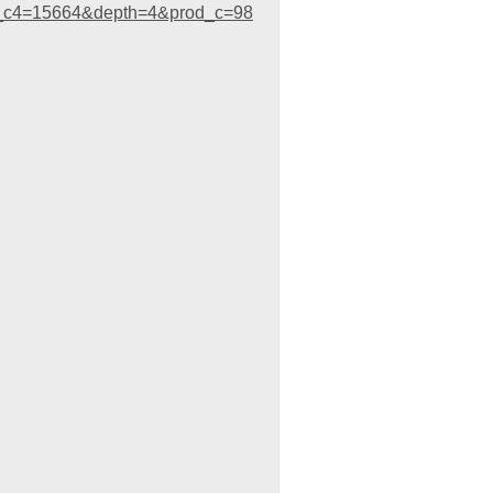
_c4=15664&depth=4&prod_c=98