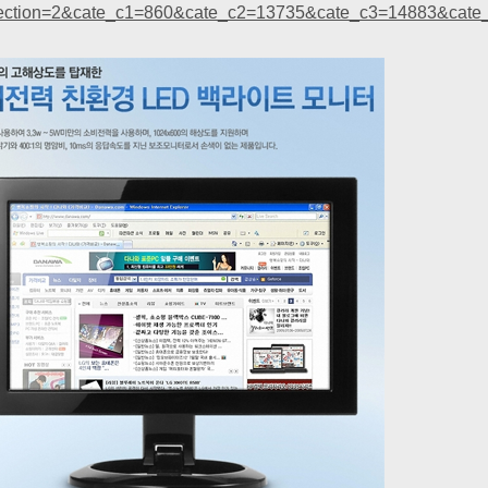
ection=2&cate_c1=860&cate_c2=13735&cate_c3=14883&cate