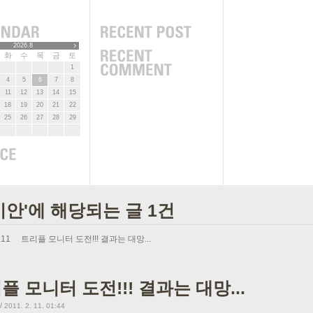
2026.8
화
수
목
금
토
1
4
5
6
7
8
11
12
13
14
15
18
19
20
21
22
25
26
27
28
29
미안'에 해당되는 글 1건
.11
트리플 모니터 도전!!! 결과는 대망...
플 모니터 도전!!! 결과는 대망...
/
2011. 2. 11. 01:44