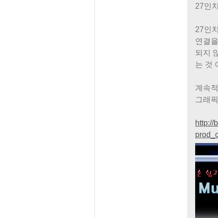
27인
27인
연결을
되지 
는 것
계속적
그래픽
http:/
prod_