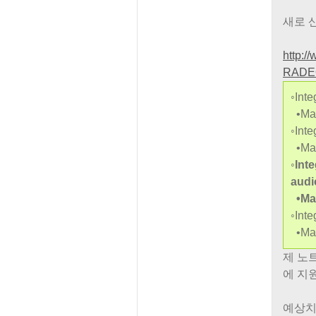
새로 
http:
RADEO
◦Int
•Max
◦Inte
•Max
◦Int
audi
•Max
◦Int
•Max
제 노트북
에 지
예상치