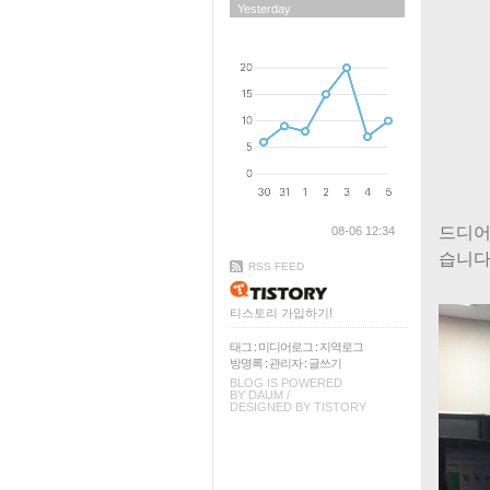
Yesterday
드디어
08-06 12:34
습니다
RSS FEED
티스토리 가입하기!
태그
:
미디어로그
:
지역로그
방명록
:
관리자
:
글쓰기
BLOG IS POWERED
BY
DAUM
/
DESIGNED BY
TISTORY