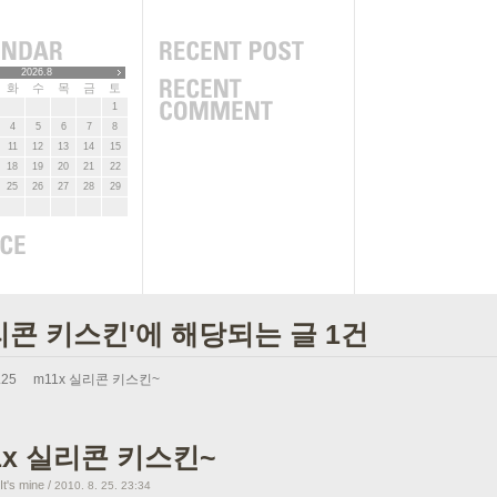
2026.8
화
수
목
금
토
1
4
5
6
7
8
11
12
13
14
15
18
19
20
21
22
25
26
27
28
29
리콘 키스킨'에 해당되는 글 1건
.25
m11x 실리콘 키스킨~
1x 실리콘 키스킨~
's mine
/
2010. 8. 25. 23:34