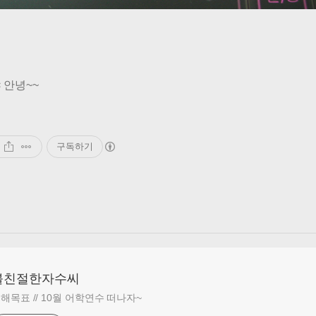
 안녕~~
구독하기
불친절한자수씨
해목표 // 10월 어학연수 떠나자~