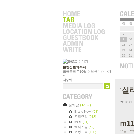
»
일
월
2
3
9
10
16
17
23
24
30
31
불친절한자수씨
올해목표 // 10월 어학연수 떠나자
~
자수씨
'실
2010.08
전체글
(1457)
Brand New!
(28)
주절주절
(213)
m1
MOT
(11)
해외쇼핑
(49)
쇼핑노트/It
쇼핑노트
(150)