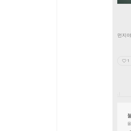
먼지야
1
, |
올