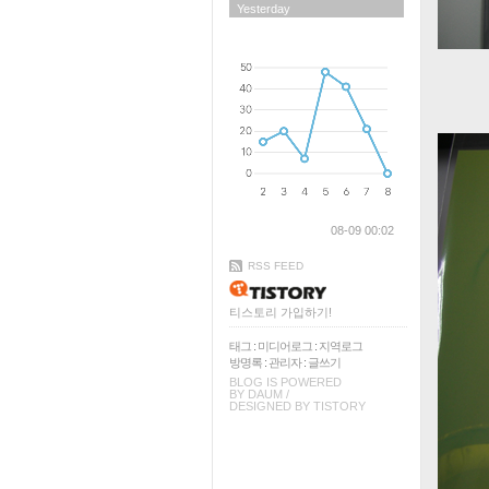
Yesterday
08-09 00:02
RSS FEED
티스토리 가입하기!
태그
:
미디어로그
:
지역로그
방명록
:
관리자
:
글쓰기
BLOG IS POWERED
BY
DAUM
/
DESIGNED BY
TISTORY