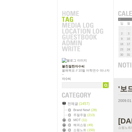
»
일
월
2
3
9
10
16
17
23
24
30
31
불친절한자수씨
올해목표 // 10월 어학연수 떠나자
~
자수씨
'보
2009.01
전체글
(1457)
Brand New!
(28)
주절주절
(213)
[DA
MOT
(11)
해외쇼핑
(49)
쇼핑노트/It
쇼핑노트
(150)