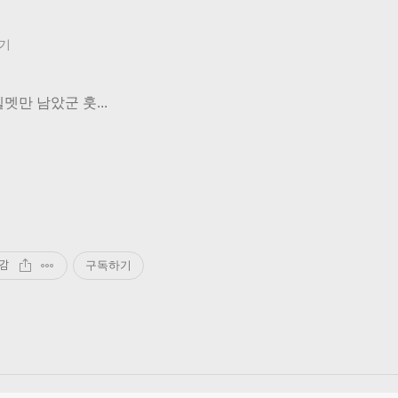
기
멧만 남았군 훗...
감
구독하기