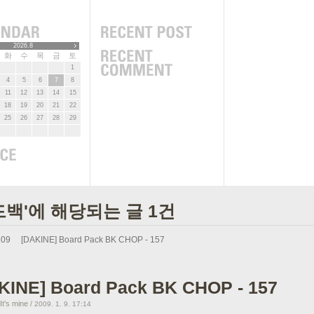
2026.8
화
수
목
금
토
1
4
5
6
7
8
11
12
13
14
15
18
19
20
21
22
25
26
27
28
29
드백'에 해당되는 글 1건
.09
[DAKINE] Board Pack BK CHOP - 157
KINE] Board Pack BK CHOP - 157
's mine
/
2009. 1. 9. 17:14