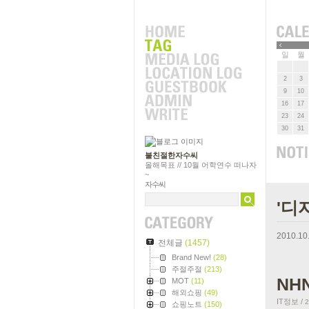
»
일
월
2
3
9
10
16
17
23
24
30
31
불친절한자수씨
올해목표 // 10월 어학연수 떠나자
~
자수씨
'디
2010.10
전체글
(1457)
Brand New!
(28)
주절주절
(213)
NH
MOT
(11)
해외쇼핑
(49)
IT정보
/
2
쇼핑노트
(150)