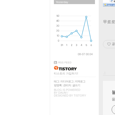
Yesterday
무료로
공
08-07 00:04
RSS FEED
, |
티스토리 가입하기!
태그
:
미디어로그
:
지역로그
방명록
:
관리자
:
글쓰기
BLOG IS POWERED
BY
DAUM
/
DESIGNED BY
TISTORY
올