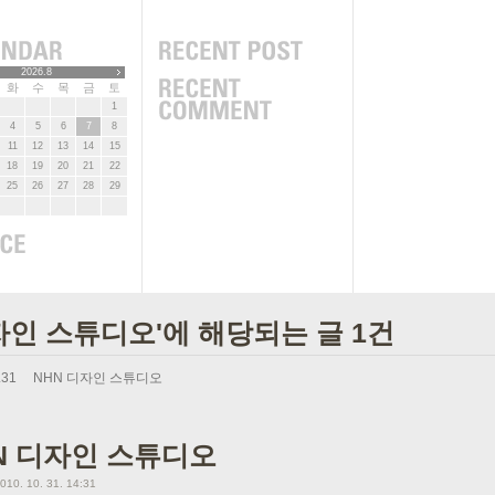
2026.8
화
수
목
금
토
1
4
5
6
7
8
11
12
13
14
15
18
19
20
21
22
25
26
27
28
29
자인 스튜디오'에 해당되는 글 1건
.31
NHN 디자인 스튜디오
N 디자인 스튜디오
010. 10. 31. 14:31