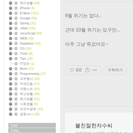
취미생활
(94)
iPhone
(4)
Eclipse
(121)
9월 위기는 없다..
Google
(83)
Spring
(31)
JAVA
(176)
근데 10월 위기는 있구만...
JavaScript
(59)
WEB
(49)
Database
(20)
아주 그냥 죽겄어요~
OS
(26)
Tools
(8)
Tips
(26)
IT정보
(1)
Book
(21)
공감
구독하기
Programming
(37)
외부행사
(43)
주변인들
(17)
여행노트
(60)
학교생활
(30)
회사생활
(52)
, |
사회생활
(5)
외국어공부
(12)
잡동사니
(30)
불친절한자수씨
Total
Today