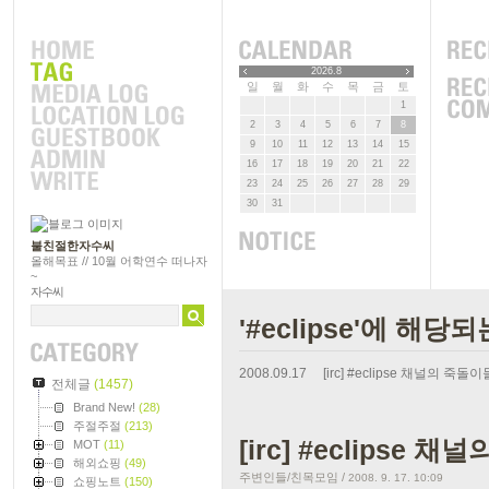
2026.8
일
월
화
수
목
금
토
1
2
3
4
5
6
7
8
9
10
11
12
13
14
15
16
17
18
19
20
21
22
23
24
25
26
27
28
29
30
31
불친절한자수씨
올해목표 // 10월 어학연수 떠나자
~
자수씨
'#eclipse'에 해당
2008.09.17
[irc] #eclipse 채널의 
전체글
(1457)
Brand New!
(28)
주절주절
(213)
[irc] #eclipse
MOT
(11)
해외쇼핑
(49)
주변인들/친목모임
/
2008. 9. 17. 10:09
쇼핑노트
(150)