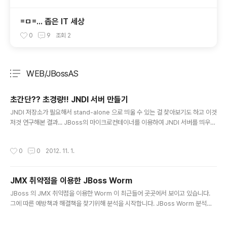
=ㅁ=... 좁은 IT 세상
0
9
조회
2
WEB/JBossAS
분류 전체보기
주요 글 목록
초간단?? 초경량!! JNDI 서버 만들기
글 내용
JNDI 저장소가 필요해서 stand-alone 으로 띄울 수 있는 걸 찾아보기도 하고 이것
저것 연구해본 결과... JBoss의 마이크로컨테이너를 이용하여 JNDI 서버를 띄우는
것이 가장 쉽고 편한 방법이란 것을 찾았습니다. 간단하게 설명하면 아래와 같습니
다.1. JBoss AS 를 다운받습니다. (5.1.0.GA 기준)2. ./server/minimal/conf/jb
작성시간
0
0
2012. 11. 1.
oss-service.xml 에서 "jboss:service=Naming" 관련 mbean 설정을 확인
합니다. - 포트 설정 등등...3. JBoss 를 띄울 때, "-b 0.0.0.0 -c minimal" 옵셥을
추가하여 띄우면 끝!! 이것 때문에 한 몇 개월 고민만 하고 작업은 실제로 한 것은 많
JMX 취약점을 이용한 JBoss Worm
이 없었는데, 당장 필요하니깐 몸이 또 ..
글 내용
JBoss 의 JMX 취약점을 이용한 Worm 이 최근들어 곳곳에서 보이고 있습니다.
그에 따른 예방책과 해결책을 찾기위해 분석을 시작합니다. JBoss Worm 분석현
재 알려진 worm 은 perl 스크립트를 이용하여 JMX console 을 호출하는 방식을
사용하고 있습니다. .syssync.pl#!/usr/bin/perl ###################