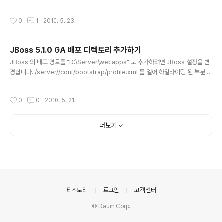
용된 환경은 다음과 같습니다. System: VMWare OS: C
node4 로 설정된다는 점과 실행 옵션에서 -Djboss.ser
entOS 5.5 x86-64 HTTP Server: Apache HTTP
vice.binding.set=ports 의 값이 node3 은 ports-d
작성시간
0
1
2010. 5. 23.
Server 2.2.3 WAS: JBoss 5.1.0 GA [그림 1] 서버 구
efault, node4 ..
성 위의 [그림 1] 에서 보는 것 처럼 하나의 시스템에 하나
의 Apache HTTP Server 와 두 개의 JBoss Web A
JBoss 5.1.0 GA 배포 디렉토리 추가하기
pplication Server 로 구성할 것 입니다. http://www.j
글 내용
boss.org/jbossas/downloads.html 에서 5.1.0 GA
JBoss 의 배포 경로를 "D:\Server\webapps" 도 추가하려면 JBoss 설정을 변
를 다운 받습니다. 압축을 풀고 적당한 위치 (/usr/local/j
경합니다. /server//conf/bootstrap/profile.xml 를 열어 하일라이팅 된 부분과
boss5) ..
같이 경로를 추가합니다. ... ${jboss.server.home.url}conf/bindingservice.
beans ${jboss.server.home.url}conf/jboss-service.xml ${jboss.serv
작성시간
0
0
2010. 5. 21.
er.home.url}deployers ${jboss.server.home.url}deploy file://D:/Serv
er/webapps ${jboss.server.data.dir}/attachments ... -_-;; syntax highl
ight 가 좀 이상해서 element..
더보기
의안내
티스토리
로그인
고객센터
© Daum Corp.