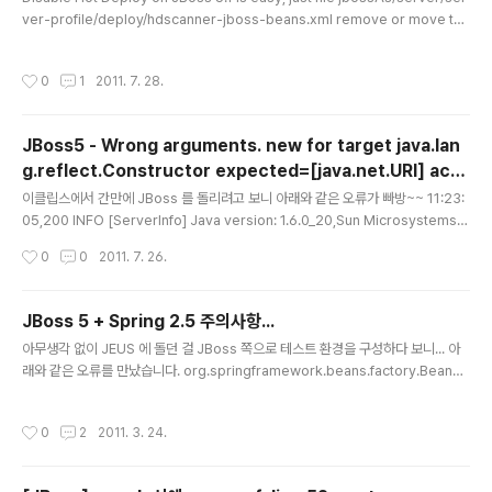
ue -Djboss.vfs.forceCopy=false..
ver-profile/deploy/hdscanner-jboss-beans.xml remove or move to
another folder. Hot Deploy is disabled, you can deploy/redeploy/und
eploy aplications via twiddle.sh,for example: deploy: ./jbossAs/bin/t
작성시간
0
1
2011. 7. 28.
widdle.sh -s localhost invoke "jboss.system:service=MainDeployer"
deploy "file:/hileWhichYouWantDeploy" redeploy: ./jbossAs/bin/tw..
JBoss5 - Wrong arguments. new for target java.lan
g.reflect.Constructor expected=[java.net.URI] actu
글 내용
al=[java.io.File]
이클립스에서 간만에 JBoss 를 돌리려고 보니 아래와 같은 오류가 빠방~~ 11:23:
05,200 INFO [ServerInfo] Java version: 1.6.0_20,Sun Microsystems I
nc. 11:23:05,200 INFO [ServerInfo] Java Runtime: Java(TM) SE Runti
작성시간
0
0
2011. 7. 26.
me Environment (build 1.6.0_20-b02) 11:23:05,200 INFO [ServerInfo]
Java VM: Java HotSpot(TM) Client VM 16.3-b01,Sun Microsystems In
c. 11:23:05,200 INFO [ServerInfo] OS-System: Windows 7 6.1,x86 11:
JBoss 5 + Spring 2.5 주의사항...
23:05,201 INFO [Serv..
글 내용
아무생각 없이 JEUS 에 돌던 걸 JBoss 쪽으로 테스트 환경을 구성하다 보니... 아
래와 같은 오류를 만났습니다. org.springframework.beans.factory.BeanD
efinitionStoreException: I/O failure during classpath scanning; nested
exception is java.util.zip.ZipException: error in opening zip file 스프링
작성시간
0
2
2011. 3. 24.
소스 내려받아서 오류가 나는 부분 찾으려고 수정한 담에 컴파일 된 소스를 박아봐도
원인은 못 찾겠고... 수차례 삽질과 검색 끝에 찾은 결과는... JEUS 와 JBoss 의 차
이점에서 있었습니다. 아래와 같이 web.xml 에 context-param 을 추가하고 ...