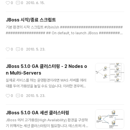
작성시간
0
0
2010. 6. 15.
훨씬 편한 작업입니다. 해당 서버에서 포트를 사용하는 경우도 있지만... 외부에 공개
된 아이피와 실제 머신의 아이피가 달라서 발생한 문제였습니다. 실제로 포트를 사용
하는 경우라면 아래의 방법을 사용하시면 되고, 외부 아이피와 실제 아이피가 다른
JBoss 시작/종료 스크립트
경우에는 "-b" 옵션의 인자 값을 실제 아이피로 설정하시면 문제가 해결됩니다. \s
글 내용
e..
기본 환경의 시작 스크립트 #!/bin/sh ###########################
################# ## On default, to launch JBoss ##########
################################## nohup ./run.sh -b 192.1
68.0.11 > /dev/null & 기본 환경의 종료 스크립트 #!/bin/sh ############
작성시간
0
0
2010. 5. 23.
################################ ## On default, to kill JBo
ss ############################################ ps -ef
| grep "/usr/local/jboss5/bin/run.jar" | grep -v grep | ..
JBoss 5.1.0 GA 클러스터링 - 2 Nodes o
n Multi-Servers
글 내용
실제로 서비스를 하는 운영환경이라면 WAS 서버를 여러
대를 두어 가용성을 높일 수도 있습니다. 이러한 경우에는
L4 스위치가 로드 밸런싱을 하도록 구성되는 경우가 많습
작성시간
0
0
2010. 5. 23.
니다. [그림 1] 2 Nodes on Multi-Servers 구성도 [그
림 1] 의 구성은 L4 스위치가 두 개의 HTTP Server 앞
단에서 로드밸런싱을 수행하며, 각 서버마다 두 개의 WAS
JBoss 5.1.0 GA 세션 클러스터링
노드(인스턴스) 가 있습니다. 이와 같은 구성을 위해 앞에
글 내용
JBoss 에서 고가용성(High Availability) 환경을 구성하
서 소개했던 클러스터링에서 몇 가지의 추가적인 설정이
기 위해서는 세션 클러스터링이 필요합니다. 테스트에 사
필요로 합니다. JBoss 의 노드(인스턴스) 구성은 node3,