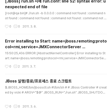
[JBoss] run.sh 시에 run.conf: line 52: syntax error: u
nexpected end of file
글 내용
[root@qa bin]# ./run.sh -b 0.0.0.0 : command not found : command n
ot found : command not found : command not found : command not fo
und : command not found : command not found -bash: run.conf: line 5
작성시간
0
0
2011. 3. 8.
2: syntax error: unexpected end of file 컹;;; JBoss 설치판을 만들면서 ru
n.conf 를 원하는 값으로 변경하려고 하는데 위와 같은 오류가 발생합니다. 열심히
캐 삽질한 결과 원인을 발견했습니다. UNIX/LINUX 의 쉘 스크립트에서는 개행 시
Error installing to Start: name=jboss.remoting:proto
에 Carriage return (OD) + Linefeed (OA) 가 ..
col=rmi,service=JMXConnectorServer ...
글 내용
15:50:25,406 ERROR [AbstractKernelController] Error installing to St
art: name=jboss.remoting:protocol=rmi,service=JMXConnectorServ
er state=Create mode=Manual requiredState=Installed java.net.Malf
작성시간
0
2
2011. 3. 7.
ormedURLException: Bad URL path: _oracle/jndi/rmi://ccu_oracle:109
0/jmxconnector at javax.management.remote.JMXServiceURL.valida
te(JMXServiceURL.java:365) at javax.management.remote.JMXServi
JBoss 실행/종료/프로세스 종료 스크립트
ceURL.(JMXSer..
글 내용
$JBOSS_HOME/bin/jbossctl.sh #!/bin/sh # # JBoss Controller # creat
ed by vicki # ARGV="$@" JBOSS_RUN="./run.sh" JBOSS_SHUTDOW
N="./shutdown.sh" case $ARGV in start) $JBOSS_RUN -b 0.0.0.0 & E
RROR=$? ;; stop) $JBOSS_SHUTDOWN -s 0.0.0.0 -S ERROR=$? ;; kil
작성시간
0
0
2011. 3. 6.
l) ps -ef | grep "bin/run.jar org.jboss.Main" | grep -v grep | awk '{ prin