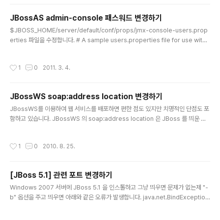
tf("ProcessID %s Terminated.\n", $2); }' ps -ef | grep "bin/run.jar org.j
b..
JBossAS admin-console 패스워드 변경하기
글 내용
$JBOSS_HOME/server/default/conf/props/jmx-console-users.prop
erties 파일을 수정합니다. # A sample users.properties file for use with t
he UsersRolesLoginModule admin=새로운패스워드 JBossAS 5 버전 기준
입니다.
작성시간
1
0
2011. 3. 4.
JBossWS soap:address location 변경하기
글 내용
JBossWS를 이용하여 웹 서비스를 배포하면 편한 점도 있지만 치명적인 단점도 포
함하고 있습니다. JBossWS 의 soap:address location 은 JBoss 를 띄운 서
버의 리얼 IP 를 이용하여 배포를 하게 되는 것입니다. 만약 서버의 리얼 IP가 10.10
1.111.135 라면 아래와 같은 형태로 wsdl 이 배포될 것 입니다. ... 위와 같이 배포된
작성시간
1
0
2010. 8. 25.
웹 서비스가 문제를 일으킬 수 있는 환경은 다음과 같습니다. 1. 내부 보안 정책 상 8
0 포트만 열려 있고 8080 포트가 막힌 경우 2. L4 를 통하여 로드벨런싱으로 구성
된 멀티 서버의 경우 (1번과 같이 8080 포트가 오픈되지 않을 확률이 높음) 3. 리얼
[JBoss 5.1] 관련 포트 변경하기
IP 와 외부로 노출된 IP 가 다른 경우 이럴 경우 아래와 같이 별도의..
글 내용
Windows 2007 서버에 JBoss 5.1 을 인스톨하고 그냥 띄우면 문제가 없는제 "-
b" 옵션을 주고 띄우면 아래와 같은 오류가 발생합니다. java.net.BindException:
Address already in use: JVM_Bind 원인은 8083 을 해당 서버에서 사용하고
있기 때문입니다... 어떤 프로그램인지 찾기 보다는 JBoss 의 설정을 바꾸는 것이