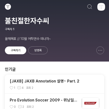
검색하기
티스토리
불친절한자수씨
구독자
1
올해목표 // 10월 어학연수 떠나자~
구독하기
방명록
신고하기 레이어
열기
인기글
[JAXB] JAXB Annotation 설명~ Part. 2
1
4
조회
2
Pro Evolution Soccer 2009 - 위닝일레
븐 새버전!!!
0
2
조회
2