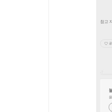
참고 
공
, |
올