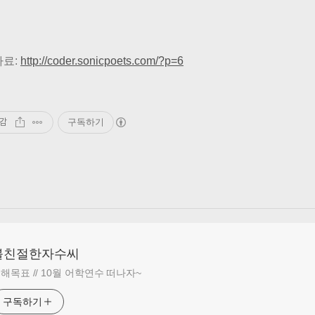
자료:
http://coder.sonicpoets.com/?p=6
감
구독하기
불친절한자수씨
해목표 // 10월 어학연수 떠나자~
구독하기