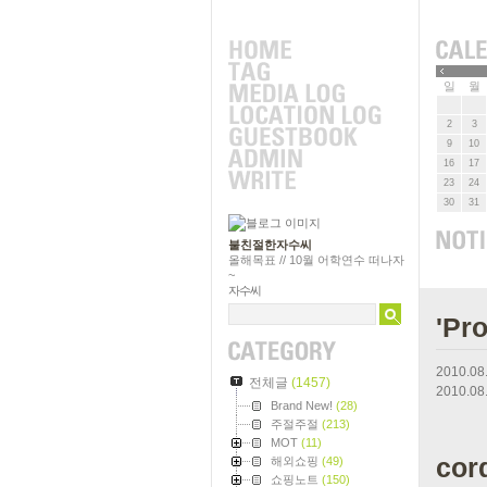
»
일
월
2
3
9
10
16
17
23
24
30
31
불친절한자수씨
올해목표 // 10월 어학연수 떠나자
~
자수씨
'Pr
2010.08
전체글
(1457)
2010.08
Brand New!
(28)
주절주절
(213)
MOT
(11)
cor
해외쇼핑
(49)
쇼핑노트
(150)