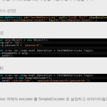
비스 선언]
<
mx:WebService
id
=
"testWebServices"
wsdl
=
"[wsdl 주소]"
showBusyCu
result
=
"resultHandler(event)"
fault
=
"faultHandler(event)"
>
전]
var
arg:Object =
new
Object();
arg.id =
'id'
;
arg.password =
'password'
;
var
o:mx.rpc.soap.mxml.Operation = testWebServices.login;
o.arguments = arg;
o.send();
후]
var
o:mx.rpc.soap.mxml.Operation = testWebServices.login;
o.encoder =
new
SimpleEncoder();
o.send(
'<id>id</id>'
,
'<password>password</password>'
);
ation 객체의 encoder 를 SimpleEncoder 로 설정하고 파라미터