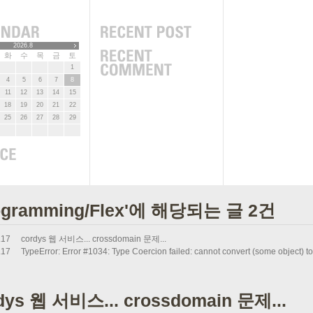
2026.8
화
수
목
금
토
1
4
5
6
7
8
11
12
13
14
15
18
19
20
21
22
25
26
27
28
29
ogramming/Flex'에 해당되는 글 2건
.17
cordys 웹 서비스... crossdomain 문제...
.17
TypeError: Error #1034: Type Coercion failed: cannot convert (some object)
dys 웹 서비스... crossdomain 문제...