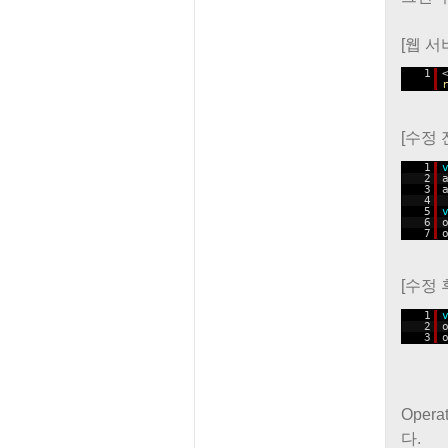
[웹 서
1
[수정 
1
2
3
4
5
6
7
[수정 
1
2
3
Oper
다.