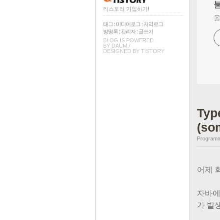
티스토리 가입하기!
올
태그
:
미디어로그
:
지역로그
방명록
:
관리자
:
글쓰기
BLOG IS POWERED
BY
DAUM
/
DESIGNED BY
TISTORY
Typ
(so
Programm
어제 
자바에서
가 발