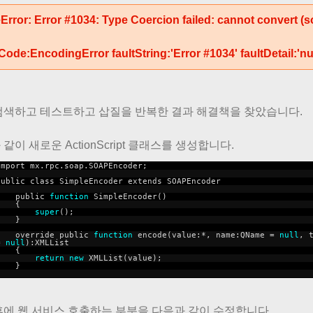
Error: Error #1034: Type Coercion failed: cannot convert 
tCode:EncodingError faultString:'Error #1034' faultDetail:'nul
검색하고 테스트하고 삽질을 반복한 결과 해결책을 찾았습니다.
같이 새로운 ActionScript 클래스를 생성합니다.
import mx.rpc.soap.SOAPEncoder;
public class SimpleEncoder extends SOAPEncoder
{
public
function
SimpleEncoder()
{
super
();
}
override public
function
encode(value:*, name:QName =
null
, 
=
null
):XMLList
{
return
new
XMLList(value);
}
}
후에 웹 서비스 호출하는 부분을 다음과 같이 수정합니다.