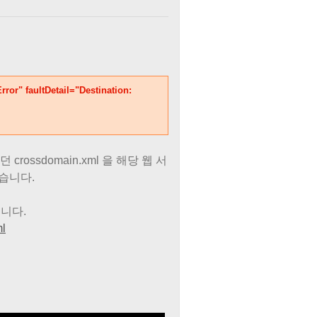
rror" faultDetail="Destination:
rossdomain.xml 을 해당 웹 서
습니다.
니다.
ml