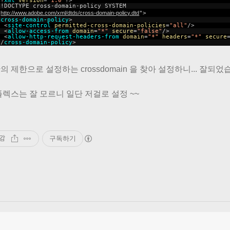
<?
xml
version
=
"1.0"
?>
<!DOCTYPE cross-domain-policy SYSTEM
"
http://www.adobe.com/xml/dtds/cross-domain-policy.dtd
">
<
cross-domain-policy
>
<
site-control
permitted-cross-domain-policies
=
"all"
/>
<
allow-access-from
domain
=
"*"
secure
=
"false"
/>
<
allow-http-request-headers-from
domain
=
"*"
headers
=
"*"
secure
</
cross-domain-policy
>
 제한으로 설정하는 crossdomain 을 찾아 설정하니... 잘되었
플렉스는 잘 모르니 일단 저걸로 설정 ~~
감
구독하기