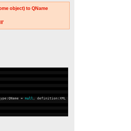
(some object) to QName
l'
type:QName =
null
, definition:XML