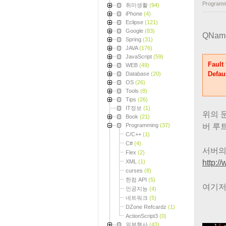
Programm
취미생활
(94)
iPhone
(4)
Eclipse
(121)
Google
(83)
QNa
Spring
(31)
JAVA
(176)
JavaScript
(59)
Fault
WEB
(49)
Defau
Database
(20)
OS
(26)
Tools
(8)
Tips
(26)
IT정보
(1)
위의 문
Book
(21)
Programming
(37)
버 루
C/C++
(1)
C#
(4)
서버의
Flex
(2)
XML
(1)
http:/
curses
(8)
한컴 API
(5)
여기저기
인공지능
(4)
네트워크
(5)
DZone Refcardz
(1)
ActionScript3
(0)
외부행사
(43)