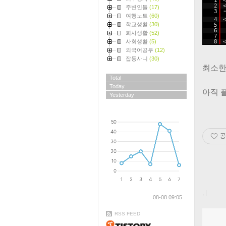
1
2
주변인들
(17)
3
여행노트
(60)
4
학교생활
(30)
5
6
회사생활
(52)
7
8
사회생활
(5)
외국어공부
(12)
잡동사니
(30)
최소한의
Total
Today
아직 
Yesterday
공
, |
08-08 09:05
RSS FEED