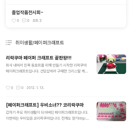
졸업작품전시회~
0
0
조회
3
취미생활/페이퍼크래프트
분류 전체보기
주요 글 목록
리락쿠마 페이퍼 크래프트 끝판왕!!!
글 내용
회사 내에서 친목 동호회를 위해 만들기 시작한 리락쿠마
페이퍼크래프트입니다. 건담샵에서 구매한 크리스탈 케이
스에 딱 들어가는 사이즈입니다. 직접 제작한 리본까지~~
사람들이 다들 굶어죽지는 않겠다고 말해주네요~~ ㅋㅋㅋ
작성시간
0
0
2012. 1. 13.
[페이퍼크래프트] 우비소녀?? 코리락쿠마
글 내용
갑자기 주요 취미생활이 되어버린 페이퍼크래프트입니다.
이번에는 우비입음 코리락쿠마입니다. 전개도 얻기http://
kuma0rila.blog120.fc2.com/blog-entry-129.html
공구/재료 소개재가 사용하는 공구는 아래와 같습니다. A.