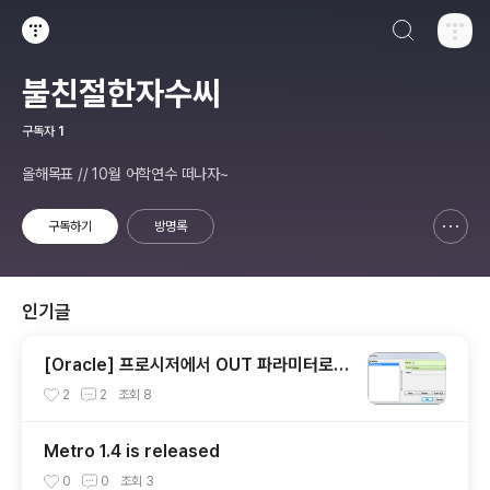
검색하기
티스토리
불친절한자수씨
구독자
1
올해목표 // 10월 어학연수 떠나자~
구독하기
방명록
신고하기 레이어
열기
인기글
[Oracle] 프로시저에서 OUT 파라미터로 S
YS_REFCURSOR 활용하기
2
2
조회
8
Metro 1.4 is released
0
0
조회
3