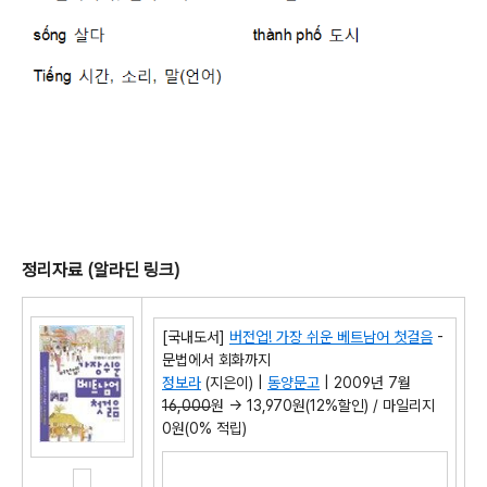
정리자료 (알라딘 링크)
[국내도서]
버전업! 가장 쉬운 베트남어 첫걸음
-
문법에서 회화까지
정보라
(지은이) |
동양문고
| 2009년 7월
16,000
원 →
13,970
원(
12%
할인) / 마일리지
0
원(
0%
적립)