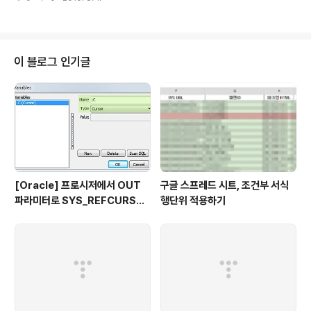
신은 어느 나라 사람이예요? A: 저는 한국 사람이예요. 단
어장 참고자료: 가장 쉬운 베트남어 첫걸음
이 블로그 인기글
[Oracle] 프로시저에서 OUT
구글 스프레드 시트, 조건부 서식
파라미터로 SYS_REFCURSO
행단위 적용하기
R 활용하기