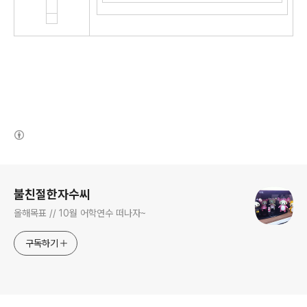
(새창열림)
로그 정보
불친절한자수씨
올해목표 // 10월 어학연수 떠나자~
구독하기