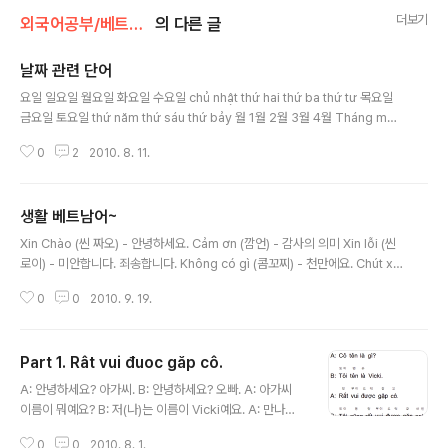
더보기
외국어공부/베트남어배우기!
의 다른 글
날짜 관련 단어
글 내용
요일 일요일 월요일 화요일 수요일 chủ nhật thứ hai thứ ba thứ tư 목요일
금요일 토요일 thứ năm thứ sáu thứ bảy 월 1월 2월 3월 4월 Tháng một
Tháng hai Tháng ba Tháng tư 5월 6월 7월 8월 Tháng năm Tháng s
0
2
2010. 8. 11.
áu Tháng bảy Tháng tám 9월 10월 11월 12월 Tháng chín Tháng mư
ời Tháng mười một Tháng mười hai 날짜 관련 단어 그저께 어제 오늘 내
일 모레 hôm kia hôm qua hôm nay ngày mai ngày kia 지 지난주 지난
생활 베트남어~
주 이번 주 다음 주 다 다음 주 tuần trước nữa tuần trước tuần này tuần s
글 내용
au tuầ..
Xin Chào (씬 짜오) - 안녕하세요. Cảm ơn (깜언) - 감사의 의미 Xin lỗi (씬
로이) - 미안합니다. 죄송합니다. Không có gì (콤꼬찌) - 천만에요. Chút xiu
(쭡 씨우) - 잠깐만, 조금, 잠시만 Em oi (엠 어이) - 자신보다 나이 어린 사람을
0
0
2010. 9. 19.
부를 때 쓰는 말 (식당에서 자주 사용) Sáng mai (쌍 마이) - 내일 아침 Không
hiểu (콤 히에우) - 이해하지 못했습니다. 일단 이 정도만 알아 두면... 응용편:
식당에서 돼지 갈비 2인분 시킬때 엠 어이, 여기 돼지 갈비 하이 까이 (손가락 2
Part 1. Rât vui đuoc găp cô.
개를 펼쳐 보이며)... 후훗... 그 외로 베트남 카페 정모 때 나오셨던 분들 중 형님
글 내용
께서 갈챠주신 또 하나의 생활 베트남어 엠 어이, (손가락으로 큰..
A: 안녕하세요? 아가씨. B: 안녕하세요? 오빠. A: 아가씨
이름이 뭐예요? B: 저(나)는 이름이 Vicki예요. A: 만나서
매우 반가워요. B: 저도 역시 만나서 매우 반가워요. B: 당
0
0
2010. 8. 1.