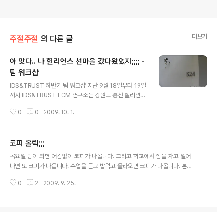
더보기
주절주절
의 다른 글
아 맞다.. 나 힐리언스 선마을 갔다왔었지;;;; -
팀 워크샵
글 내용
IDS&TRUST 하반기 팀 워크샵 지난 9월 18일부터 19일
까지 IDS&TRUST ECM 연구소는 강원도 홍천 힐리언스
선마을로 워크샵을 떠났습니다. 하지만 저는 그날 수업이
0
0
2009. 10. 1.
3시까지 있는 관계로... 수업을 듣자마자 바로 택시를 타고
집에서 대충 정리한 후 (그 전날 학교에서 자서 몸상태는 이
미 ... ) 다른 팀 분들의 차에 묻어가기 위해 회사로 출발하
코피 홀릭;;;
였습니다. 회사에 도착하여 다른 팀 분들의 업무가 마무리
글 내용
된 후, 저녁 밥을 먹고 선마을로 출발하였습니다. 국도로 가
목요일 밤이 되면 어김없이 코피가 나옵니다. 그리고 학교에서 잠을 자고 일어
다보니... 운전을 하신 선임님의 아반떼가 힘들어 하더군요.
나면 또 코피가 나옵니다. 수업을 듣고 밥먹고 올라오면 코피가 나옵니다. 본의
출발한지 거의 3시간 반만에 힐리언스 선마을에 도착하였
아니게 코피 홀릭이 되어버렸습니다. 왜 그럴까요??? 살려주세요 ㅠ_ㅠ...
습니다. 팀에서 아저씨들은 회의를 하고 있었고, 그 외의 분
0
2
2009. 9. 25.
들은 탁구를 치고 있었습니다. 탁구를 친 후, 스파에서 간
략..