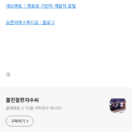
데브멘토 :: 멘토링 기반의 개발자 포털
오픈마루스투디오 : 블로그
(새창열림)
로그 정보
불친절한자수씨
올해목표 // 10월 어학연수 떠나자~
구독하기