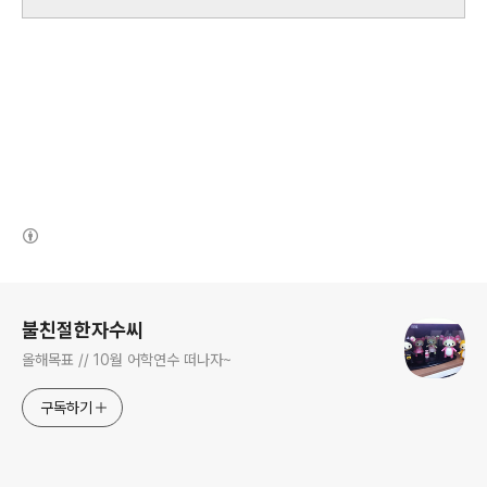
(새창열림)
로그 정보
불친절한자수씨
올해목표 // 10월 어학연수 떠나자~
구독하기