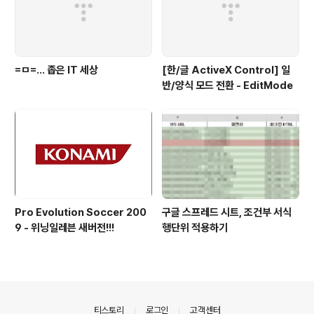
=ㅁ=... 좁은 IT 세상
[한/글 ActiveX Control] 일
반/양식 모드 전환 - EditMode
Pro Evolution Soccer 200
구글 스프레드 시트, 조건부 서식
9 - 위닝일레븐 새버전!!!
행단위 적용하기
의안내
티스토리
로그인
고객센터