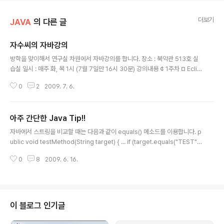
더보기
JAVA
의 다른 글
자수씨의 자바강의
글 내용
방학을 맞이해서 연구실 차원에서 자바강의를 합니다. 장소 : 북악관 513호 실
습실 일시 : 매주 화, 목 1시 (7월 7일만 16시 30분) 강의내용 ¢ 1주차 ¤ Eclip
se ¤ 형상관리 (Subversion) ¢ 2주차 ¤ Maven ¤ TDD (Test Driven D
0
2
2009. 7. 6.
evelopment) ¢ 3주차 ¤ Spring Framework ¢ 4주차 ¤ ORM (iBatis,
Hibernate) 일단 연구실은 전원 참여!!! 나머지 분들은 알아서 참여 ㅋㅋㅋ
아주 간단한 Java Tip!!
글 내용
자바에서 스트링을 비교할 때는 다음과 같이 equals() 메소드를 이용합니다. p
ublic void testMethod(String target) { ... if (target.equals("TEST"))
{ ... } ... } 하지만 위의 메소드에서 target 이 null 이라면... 런타임에 NullPoin
0
8
2009. 6. 16.
terExeption 을 던저줄 것입니다. 그걸 막고자 아래와 같이 코딩을 한다면 무
언가 낭비한다는 느낌이 듭니다. public void testMethod(String target)
{ ... if (target != null && target.equals("TEST")) { ... } ... } 이런걸 아래와
같이 써보는 것은 어떨까요? target이 null 이더라도 알아서 검사가 됩니다..
이 블로그 인기글