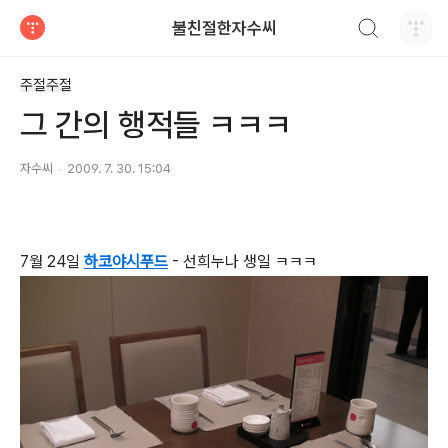
검색하기
불친절한자수씨
티스토리
주절주절
그 간의 행적들 ㅋㅋㅋ
자수씨
2009. 7. 30. 15:04
7월 24일
하코야시푸드
- 선희누나 생일 ㅋㅋㅋ