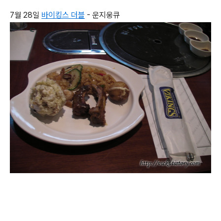
7월 28일
바이킹스 더블
- 운지웅큐