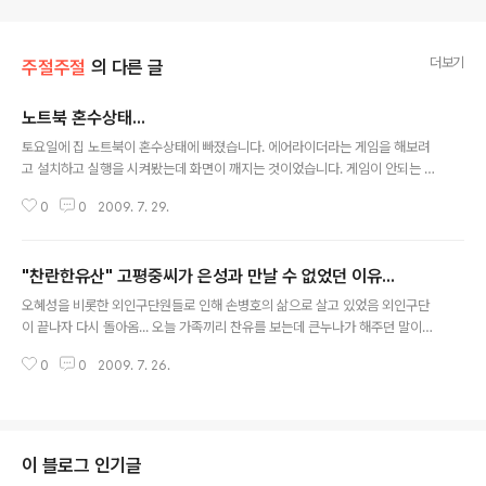
더보기
주절주절
의 다른 글
노트북 혼수상태...
글 내용
토요일에 집 노트북이 혼수상태에 빠졌습니다. 에어라이더라는 게임을 해보려
고 설치하고 실행을 시켜봤는데 화면이 깨지는 것이었습니다. 게임이 안되는 것
을 보고서 종료했는데도 윈도우 화면도 깨져있었습니다. 그래서 그냥 종료시키
0
0
2009. 7. 29.
고 조금 이따 켜 봤는데... 이미 혼수상태... 주말에 계속 저도 혼수상태에 빠져있
었습니다. 월요일에 A/S를 맡기고 오늘 연락을 받았는데 메인보드 고장으로 무
료 보장기간이 남아서 무료로 고쳐준다고 하네요. 지금 고장나줘서 다행인건
"찬란한유산" 고평중씨가 은성과 만날 수 없었던 이유...
가... 음하하하
글 내용
오혜성을 비롯한 외인구단원들로 인해 손병호의 삶으로 살고 있었음 외인구단
이 끝나자 다시 돌아옴... 오늘 가족끼리 찬유를 보는데 큰누나가 해주던 말이었
습니다. ㅋㅋㅋ
0
0
2009. 7. 26.
이 블로그 인기글