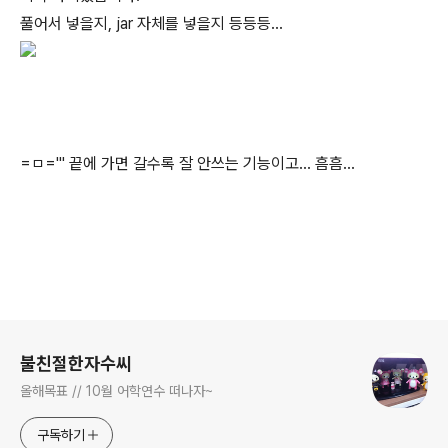
풀어서 넣을지, jar 자체를 넣을지 등등등...
=ㅁ=''' 끝에 가면 갈수록 잘 안쓰는 기능이고... 흠흠...
로그 정보
불친절한자수씨
올해목표 // 10월 어학연수 떠나자~
구독하기