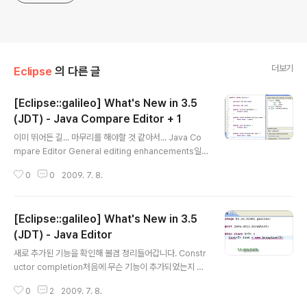
더보기
Eclipse
의 다른 글
[Eclipse::galileo] What's New in 3.5
(JDT) - Java Compare Editor + 1
글 내용
이미 뛰어든 길... 마무리를 해야할 것 같아서... Java Co
mpare Editor General editing enhancements일
반적으로 에디터의 기능이 향상되었다고 합니다. Hyperli
0
0
2009. 7. 8.
nking (Ctrl+Click) Ctrl + 클릭의 지원이 추가되었습니
다. Content Assist (Ctrl+Space) Compare 에디터
에서도 코딩이 가능할 정도의 기능들이 추가되었네요 Jav
[Eclipse::galileo] What's New in 3.5
adoc on hover Quick Outline (Ctrl+O) 이건 Java
에디터에서도 몰랐던 기능인데... 특템... Reconcile Jav
(JDT) - Java Editor
글 내용
a compare structure while typing 수정시 구조가 바
새로 추가된 기능을 확인해 볼겸 정리들어갑니다. Constr
로 반영이 됩니다. (예전에는 안됐던건가... 관심이 없어
uctor completion처음에 무슨 기능이 추가되었는지 해
서...) Java Refac..
석이 안되서 고민을 했습니다. 역시 해석이 안되면 손가락
0
2
2009. 7. 8.
이 바쁘게 움직어야겠죠. 3.4에서 확인해본 결과 아래와