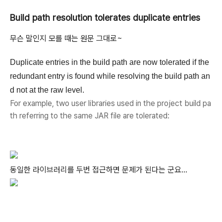
Build path resolution tolerates duplicate entries
무슨 말인지 모를 때는 원문 그대로~
Duplicate entries in the build path are now tolerated if the
redundant entry is found while resolving the build path an
d not at the raw level.
For example, two user libraries used in the project build pa
th referring to the same JAR file are tolerated:
동일한 라이브러리를 두번 접근하면 문제가 된다는 군요...