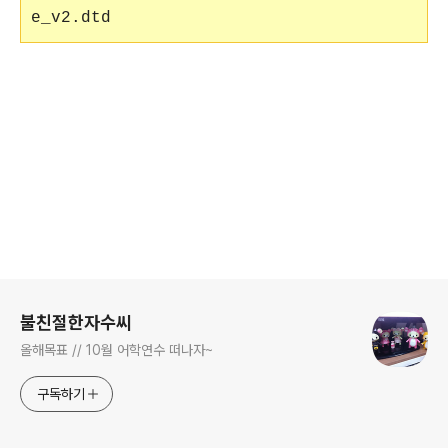
e_v2.dtd
로그 정보
불친절한자수씨
올해목표 // 10월 어학연수 떠나자~
구독하기