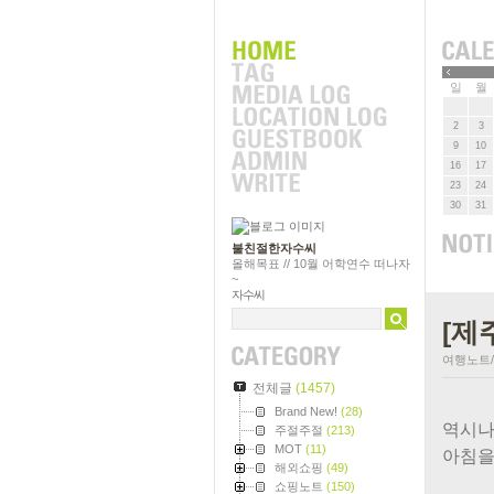
»
일
월
2
3
9
10
16
17
23
24
30
31
불친절한자수씨
올해목표 // 10월 어학연수 떠나자
~
자수씨
[제
여행노트
전체글
(1457)
Brand New!
(28)
역시나
주절주절
(213)
MOT
(11)
아침을
해외쇼핑
(49)
쇼핑노트
(150)